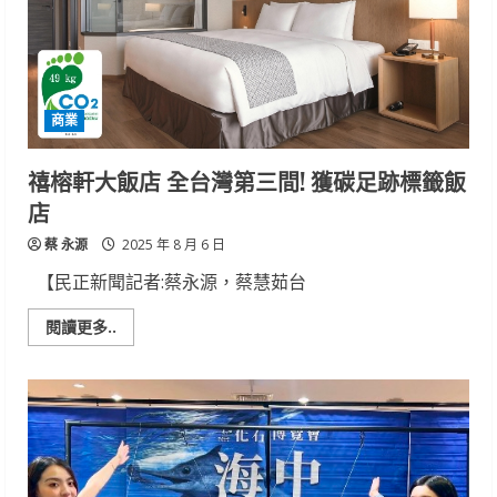
力
復
原
居
民
災
損
商業
重
建
家
園
禧榕軒大飯店 全台灣第三間! 獲碳足跡標籤飯
店
蔡 永源
2025 年 8 月 6 日
【民正新聞記者:蔡永源，蔡慧茹台
Read
閱讀更多..
more
about
禧
榕
軒
大
飯
店
全
台
灣