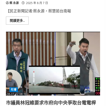
蔡 永源
2025 年 8 月 7 日
【民正新聞記者:蔡永源，蔡慧茹台南報
Read
閱讀更多..
more
about
中
央
宣
布
補
助
方
案
卻
無
細
節
可
循
陳
怡
珍
籲
社會
市
府
盡
速
市議員林冠維要求市府向中央爭取台電電桿
擬