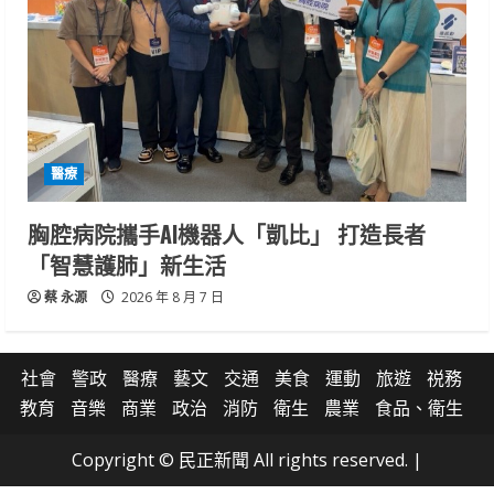
醫療
胸腔病院攜手AI機器人「凱比」 打造長者
「智慧護肺」新生活
蔡 永源
2026 年 8 月 7 日
社會
警政
醫療
藝文
交通
美食
運動
旅遊
祱務
教育
音樂
商業
政治
消防
衛生
農業
食品、衛生
Copyright © 民正新聞 All rights reserved.
|