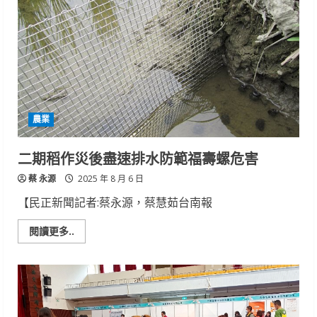
采
的
化
石
展
覽！
「化
石
博
覽
會
海
農業
中
霸
王」
打
二期稻作災後盡速排水防範福壽螺危害
造
沉
蔡 永源
浸
2025 年 8 月 6 日
式
古
【民正新聞記者:蔡永源，蔡慧茹台南報
海
洋
體
Read
閱讀更多..
驗
more
about
二
期
稻
作
災
後