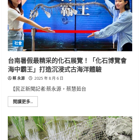
第
三
間!
獲
碳
足
跡
標
籤
社會
飯
店
台南暑假最精采的化石展覽！「化石博覽會
海中霸王」打造沉浸式古海洋體驗
蔡 永源
2025 年 8 月 6 日
【民正新聞記者:蔡永源，蔡慧茹台
Read
閱讀更多..
more
about
台
南
暑
假
最
精