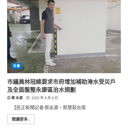
青
議
員
促
市
府
強
化
治
水
計
畫
新
化
大
新
社會
路
「逢
雨
成
市議員林冠維要求市府增加補助淹水受災戶
河」
盼
及全面盤整永康區治水規劃
盡
速
蔡 永源
改
2025 年 8 月 6 日
善
【民正新聞記者:蔡永源，蔡慧茹台南
Read
閱讀更多..
more
about