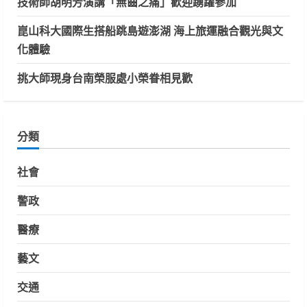
技術師胡明芳演講「無齒之痛」歡迎踴躍參加
崑山科大國際生搭船跳島遊澎湖 海上旅運融合觀光與文
化體驗
挑大師現身台南榮服處小榮眷相見歡
分類
社會
警政
醫療
藝文
交通