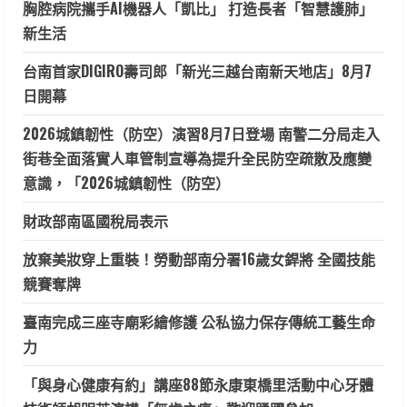
胸腔病院攜手AI機器人「凱比」 打造長者「智慧護肺」
新生活
台南首家DIGIRO壽司郎「新光三越台南新天地店」8月7
日開幕
2026城鎮韌性（防空）演習8月7日登場 南警二分局走入
街巷全面落實人車管制宣導為提升全民防空疏散及應變
意識，「2026城鎮韌性（防空）
財政部南區國稅局表示
放棄美妝穿上重裝！勞動部南分署16歲女銲將 全國技能
競賽奪牌
臺南完成三座寺廟彩繪修護 公私協力保存傳統工藝生命
力
「與身心健康有約」講座88節永康東橋里活動中心牙體