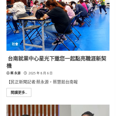
盡
速
排
水
防
範
福
壽
螺
危
害
社會
台南就業中心星光下邀您一起點亮職涯新契
機
蔡 永源
2025 年 8 月 6 日
【民正新聞記者:蔡永源，蔡慧茹台南報
Read
閱讀更多..
more
about
台
南
就
業