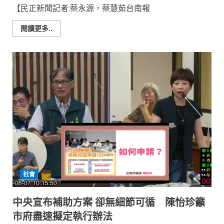
【民正新聞記者:蔡永源，蔡慧茹台南報
Read
閱讀更多..
more
about
2
年
3
產
期
飼
養
管
理
技
術，
有
效
提
升
種
鵝
產
社會
能
中央宣布補助方案 卻無細節可循 陳怡珍籲
市府盡速擬定執行辦法