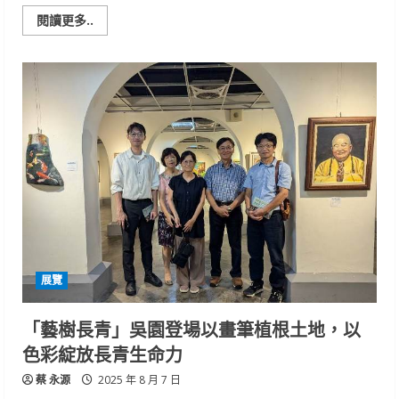
Read
閱讀更多..
more
about
屏
東
海
生
館
八
月
活
動
精
彩
登
場！
集
章
換
滄
龍
展覽
熱
烈
兌
換
「藝樹長青」吳園登場以畫筆植根土地，以
中
色彩綻放長青生命力
蔡 永源
2025 年 8 月 7 日