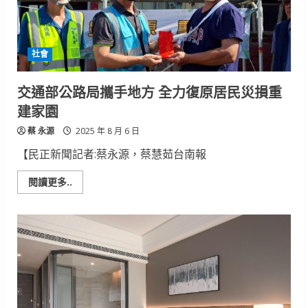
加
速
器
余
柷
社會
青
呼
籲
市
交通部公路局攜手地方 全力復原居民災損重
府
振
建家園
興
災
蔡 永源
區
2025 年 8 月 6 日
刻
不
【民正新聞記者:蔡永源，蔡慧茹台南報
容
緩
Read
閱讀更多..
more
about
交
通
部
公
路
局
攜
手
地
方
全