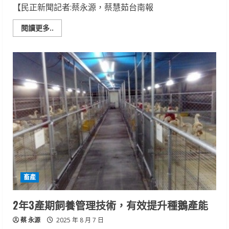
【民正新聞記者:蔡永源，蔡慧茹台南報
Read
閱讀更多..
more
about
2025
一
見
雙
雕
藝
術
季
8
月
16
日
開
展
畜產
2年3產期飼養管理技術，有效提升種鵝產能
蔡 永源
2025 年 8 月 7 日