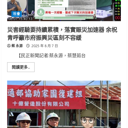
聞
稿
114.08.07-
社會
超
過
半
數
災害經驗要持續累積，落實賑災加速器 余柷
台
南
青呼籲市府振興災區刻不容緩
市
議
蔡 永源
員
2025 年 8 月 7 日
跨
黨
【民正新聞記者:蔡永源，蔡慧茹台
派
連
署
Read
閱讀更多..
提
more
案
about
災
害
經
驗
要
持
續
累
積，
落
實
賑
災