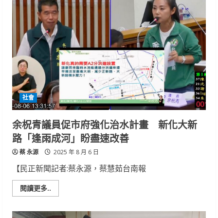
中
心
星
光
下
邀
您
一
起
點
亮
職
涯
新
社會
契
機
余柷青議員促市府強化治水計畫 新化大新
路「逢雨成河」盼盡速改善
蔡 永源
2025 年 8 月 6 日
【民正新聞記者:蔡永源，蔡慧茹台南報
Read
閱讀更多..
more
about
余
柷