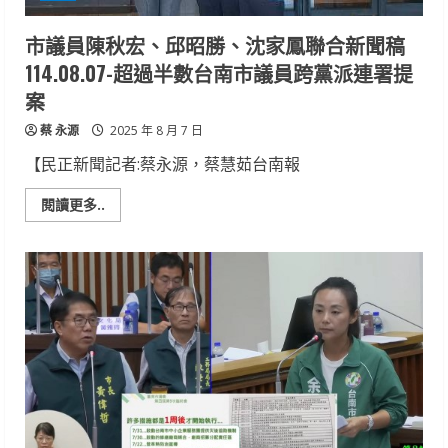
師
提
醒
市議員陳秋宏、邱昭勝、沈家鳳聯合新聞稿
「三
不
114.08.07-超過半數台南市議員跨黨派連署提
一
就
案
醫」
處
蔡 永源
理
2025 年 8 月 7 日
原
則
【民正新聞記者:蔡永源，蔡慧茹台南報
Read
閱讀更多..
more
about
市
議
員
陳
秋
宏、
邱
昭
勝、
沈
家
鳳
聯
合
新