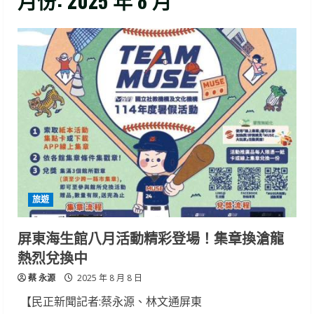
月份:
2025 年 8 月
旅遊
屏東海生館八月活動精彩登場！集章換滄龍
熱烈兌換中
蔡 永源
2025 年 8 月 8 日
【民正新聞記者:蔡永源、林文通屏東