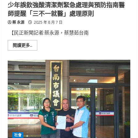
化
少年誤飲強酸清潔劑緊急處理與預防指南醫
經
費
師提醒「三不一就醫」處理原則
蔡 永源
2025 年 8 月 7 日
【民正新聞記者:蔡永源，蔡慧茹台南
Read
閱讀更多..
more
about
少
年
誤
飲
強
酸
清
潔
劑
緊
急
處
理
與
預
防
指
南
社會
醫