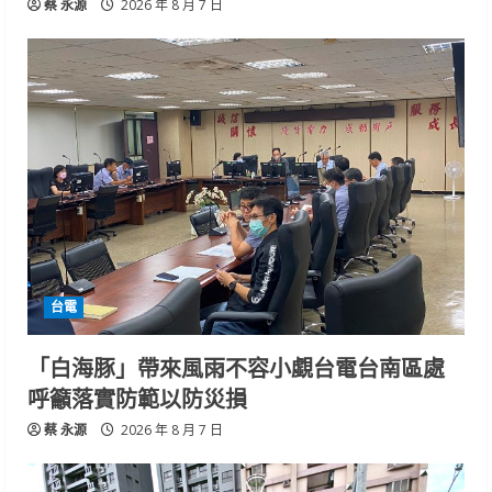
蔡 永源
2026 年 8 月 7 日
台電
「白海豚」帶來風雨不容小覷台電台南區處
呼籲落實防範以防災損
蔡 永源
2026 年 8 月 7 日