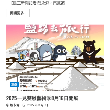
【民正新聞記者:蔡永源，蔡慧茹
Read
閱讀更多..
more
about
「藝
樹
長
青」
吳
園
登
場
以
畫
筆
植
根
土
地，
以
色
彩
旅遊
綻
放
長
青
2025一見雙雕藝術季8月16日開展
生
命
蔡 永源
力
2025 年 8 月 7 日