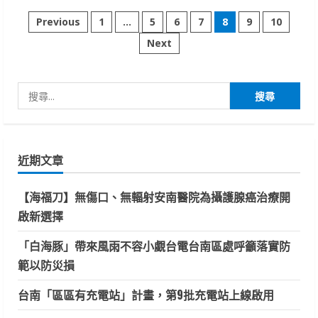
市
文
議
Previous
1
...
5
6
7
8
9
10
員
林
Next
章
冠
維
要
分
求
市
搜
府
頁
增
尋
加
補
關
助
淹
鍵
水
近期文章
受
字:
災
戶
【海福刀】無傷口、無輻射安南醫院為攝護腺癌治療開
及
全
啟新選擇
面
盤
整
「白海豚」帶來風雨不容小覷台電台南區處呼籲落實防
永
康
範以防災損
區
治
水
台南「區區有充電站」計畫，第9批充電站上線啟用
規
劃