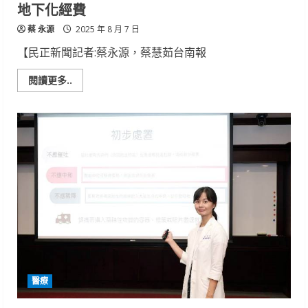
定
地下化經費
執
行
蔡 永源
辦
2025 年 8 月 7 日
法
【民正新聞記者:蔡永源，蔡慧茹台南報
Read
閱讀更多..
more
about
市
議
員
林
冠
維
要
求
市
府
向
中
央
爭
取
台
電
電
醫療
桿
地
下