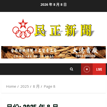
Skip
2026 年 8 月 8 日
to
content
LIVE
Home
2025
8 月
Page 8