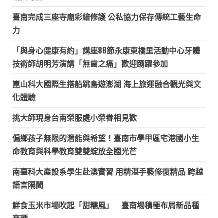
臺南完成三座寺廟彩繪修護 公私協力保存傳統工藝生命
力
「與身心健康有約」講座88節永康東橋里活動中心牙體
技術師胡明芳演講「無齒之痛」歡迎踴躍參加
崑山科大國際生搭船跳島遊澎湖 海上旅運融合觀光與文
化體驗
挑大師現身台南榮服處小榮眷相見歡
偏鄉孩子無限的潛能與希望！臺南市學甲區宅港國小生
命教育與科學教育雙雙綻放全國光芒
南臺科大產設系學生赴澳實習 用精湛手藝修復精品 跨越
語言隔閡
鮮食玉米市場吹起「甜糯風」 臺南場積極布局新品種