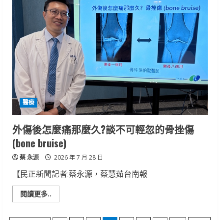
府
警
察
局
佳
里
分
局
巡
守
中
隊
成
立
醫療
8
週
年
慶
外傷後怎麼痛那麼久?談不可輕忽的骨挫傷
及
警
(bone bruise)
民
聯
蔡 永源
誼
2026 年 7 月 28 日
餐
會
【民正新聞記者:蔡永源，蔡慧茹台南報
Read
閱讀更多..
more
about
外