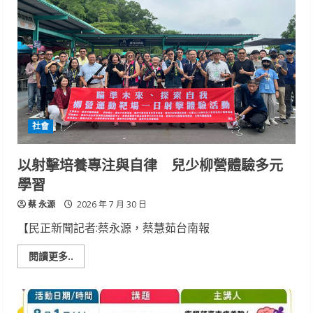
的
年
齡
老
嗎?
「5
招」
逆
轉
心
血
管
社會
風
險
以射擊培養專注與自律 兒少柳營體驗多元
學習
蔡 永源
2026 年 7 月 30 日
【民正新聞記者:蔡永源，蔡慧茹台南報
Read
閱讀更多..
more
about
以
射
擊