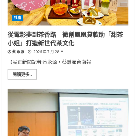
心
助
單
親
社會
媽
媽
穩
定
從電影夢到茶香路 微創鳳凰貸款助「甜茶
就
業
小姐」打造新世代茶文化
守
護
蔡 永源
家
2026 年 7 月 28 日
庭
【民正新聞記者:蔡永源，蔡慧茹台南報
Read
閱讀更多..
more
about
從
電
影
夢
到
茶
香
路
微
創
鳳
凰