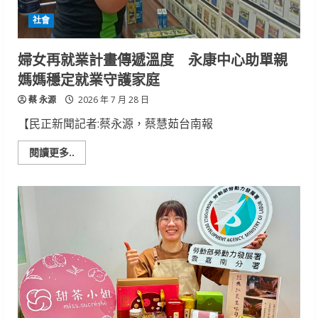
化
夜
社會
宿
直
擊
陸
婦女再就業計畫傳遞溫度 永康中心助單親
蟹
抱
媽媽穩定就業守護家庭
卵
蔡 永源
2026 年 7 月 28 日
【民正新聞記者:蔡永源，蔡慧茹台南報
Read
閱讀更多..
more
about
婦
女
再
就
業
計
畫
傳
遞
溫
度
永
康
中