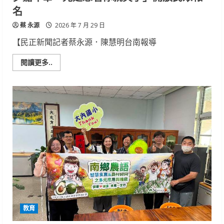
名
蔡 永源
2026 年 7 月 29 日
【民正新聞記者蔡永源．陳慧明台南報導
Read
閱讀更多..
more
about
走
進
粉
紅
泡
泡
探
索
城
市
浪
漫
旅
程
2026
臺
南
七
教育
夕
嘉
年