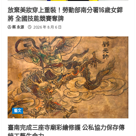
放棄美妝穿上重裝！勞動部南分署16歲女銲
將 全國技能競賽奪牌
蔡 永源
2026 年 8 月 6 日
藝文
臺南完成三座寺廟彩繪修護 公私協力保存傳
統工藝生命力