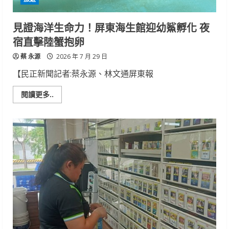
智
慧
食
見證海洋生命力！屏東海生館迎幼鯊孵化 夜
農
永
宿直擊陸蟹抱卵
續
發
蔡 永源
展
2026 年 7 月 29 日
【民正新聞記者:蔡永源、林文通屏東報
Read
閱讀更多..
more
about
見
證
海
洋
生
命
力！
屏
東
海
生
館
迎
幼
鯊
孵