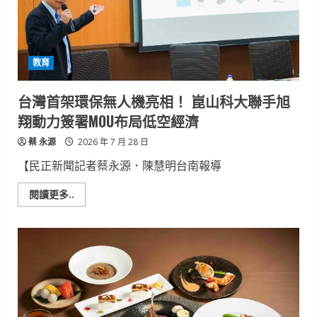
貸
款
助
「甜
茶
小
教育
姐」
打
造
新
台灣首架環保無人機亮相！ 崑山科大聯手旭
世
代
翔動力簽署MOU布局低空經濟
茶
文
蔡 永源
化
2026 年 7 月 28 日
【民正新聞記者蔡永源．陳慧明台南報導
Read
閱讀更多..
more
about
台
灣
首
架
環
保
無
人
機
亮