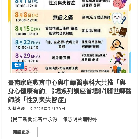
培
養
專
注
與
自
律
兒
少
柳
營
體
驗
多
元
教育
學
習
臺南家庭教育中心與中華醫事科大共推「與
身心健康有約」6場系列講座首場8/1顏世卿醫
師談「性別與失智症」
蔡 永源
2026 年 7 月 30 日
【民正新聞記者蔡永源．陳慧明台南報導
Read
閱讀更多..
more