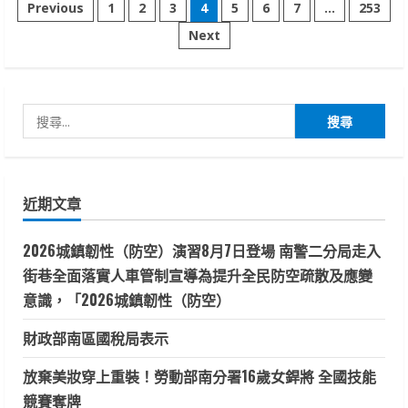
文
傷
Previous
1
2
3
4
5
6
7
...
253
後
怎
Next
章
麼
痛
那
分
麼
久?
談
搜
頁
不
可
尋
輕
忽
關
的
骨
鍵
挫
近期文章
傷
字:
(bone
bruise)
2026城鎮韌性（防空）演習8月7日登場 南警二分局走入
街巷全面落實人車管制宣導為提升全民防空疏散及應變
意識，「2026城鎮韌性（防空）
財政部南區國稅局表示
放棄美妝穿上重裝！勞動部南分署16歲女銲將 全國技能
競賽奪牌