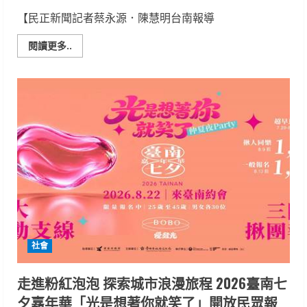
味
傳
【民正新聞記者蔡永源．陳慧明台南報導
遞
對
爸
Read
閱讀更多..
爸
more
最
about
深
南
的
警
感
五
謝
分
局
執
行
監、
警、
環
聯
合
稽
查
宣
導-
籲
請
社會
全
民
檢
噪
走進粉紅泡泡 探索城市浪漫旅程 2026臺南七
夕嘉年華「光是想著你就笑了」開放民眾報