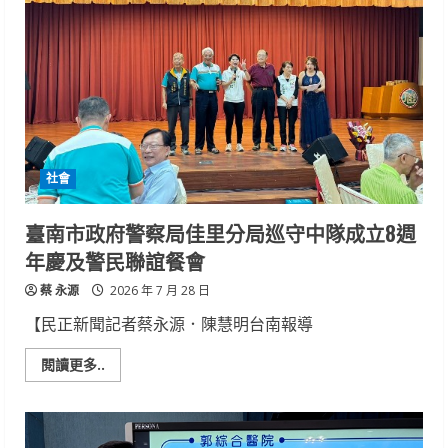
食
品
聯
名
中
秋
禮
盒
盼
「柚」
發
愛
社會
心
臺南市政府警察局佳里分局巡守中隊成立8週
年慶及警民聯誼餐會
蔡 永源
2026 年 7 月 28 日
【民正新聞記者蔡永源．陳慧明台南報導
Read
閱讀更多..
more
about
臺
南
市
政