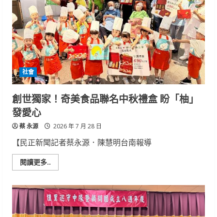
酒
店
煉
瓦
鐵
板
燒
推
出
夏
社會
季
限
定
「旬
創世獨家！奇美食品聯名中秋禮盒 盼「柚」
味
鰻
發愛心
魚
宴」
蔡 永源
土
2026 年 7 月 28 日
用
丑
【民正新聞記者蔡永源．陳慧明台南報導
日
品
味
Read
閱讀更多..
旬
more
味
about
鰻
創
魚
世
獨
家！
奇
美