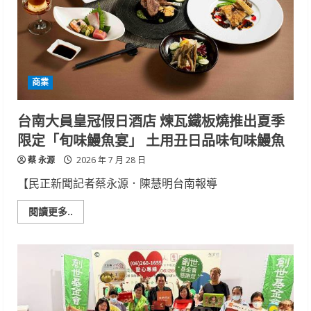
相！
崑
山
科
大
聯
手
旭
商業
翔
動
力
簽
台南大員皇冠假日酒店 煉瓦鐵板燒推出夏季
署
MOU
限定「旬味鰻魚宴」 土用丑日品味旬味鰻魚
布
局
蔡 永源
低
2026 年 7 月 28 日
空
經
【民正新聞記者蔡永源．陳慧明台南報導
濟
Read
閱讀更多..
more
about
台
南
大
員
皇
冠
假
日