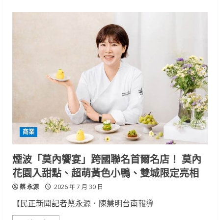
about
臺
南
家
庭
教
育
中
心
與
中
華
醫
事
科
大
共
推
「與
商業
身
心
健
康
煙波「莫內饗宴」跨國聯名首爾名店！ 莫內
有
約」
花園入甜點、超萌黃色小鴨、雙城限定亮相
6
場
蔡 永源
系
2026 年 7 月 30 日
列
講
【民正新聞記者蔡永源．陳慧明台南報導
座
首