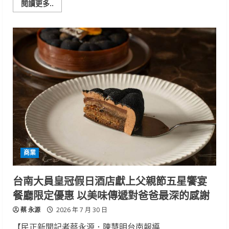
場
Read
閱讀更多..
8/1
more
顏
about
世
煙
卿
波
醫
「莫
師
內
談
饗
「性
宴」
別
跨
與
國
失
聯
智
名
症」
首
爾
名
店！
莫
內
花
園
商業
入
甜
點、
超
台南大員皇冠假日酒店獻上父親節五星饗宴
萌
黃
餐廳限定優惠 以美味傳遞對爸爸最深的感謝
色
小
蔡 永源
鴨、
2026 年 7 月 30 日
雙
城
【民正新聞記者蔡永源．陳慧明台南報導