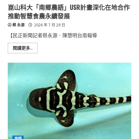
華
崑山科大「南鄉農語」USR計畫深化在地合作
「光
是
推動智慧食農永續發展
想
著
蔡 永源
你
2026 年 7 月 29 日
就
笑
【民正新聞記者蔡永源．陳慧明台南報導
了」
開
放
Read
閱讀更多..
民
more
眾
about
報
崑
名
山
科
大
「南
鄉
農
語」
USR
計
畫
深
化
在
地
合
作
推
旅遊
動