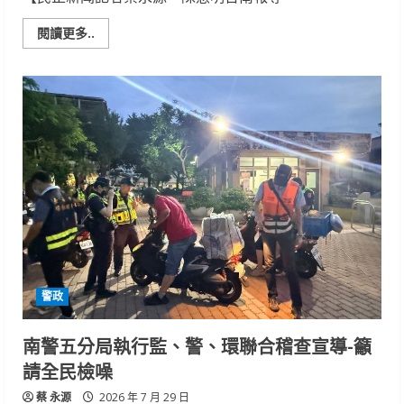
限
定
亮
Read
閱讀更多..
相
more
about
台
南
大
員
皇
冠
假
日
酒
店
獻
上
父
親
節
五
星
饗
警政
宴
餐
廳
限
南警五分局執行監、警、環聯合稽查宣導-籲
定
優
請全民檢噪
惠
以
蔡 永源
美
2026 年 7 月 29 日