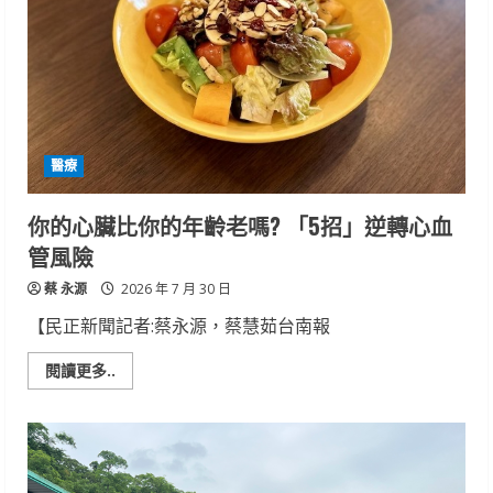
醫療
你的心臟比你的年齡老嗎? 「5招」逆轉心血
管風險
蔡 永源
2026 年 7 月 30 日
【民正新聞記者:蔡永源，蔡慧茹台南報
Read
閱讀更多..
more
about
你
的
心
臟
比
你