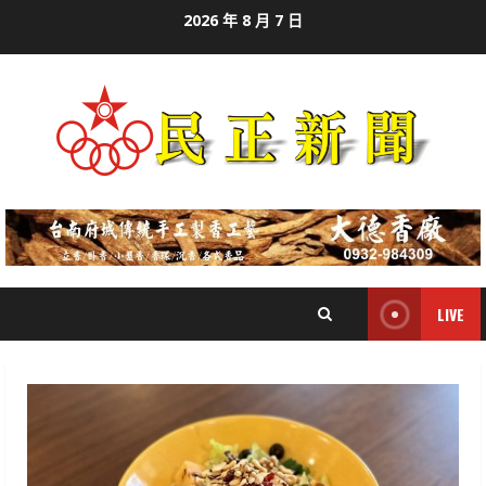
Skip
2026 年 8 月 7 日
to
content
LIVE