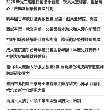
2026 新光三越夏日藝術季登陸「玩具太空總部」重拾玩
心！啟動暑假最棒冒險計劃
明華園百年歌仔戲再啟新篇 見證「戲巢藝術館」開館
面試有型 就業有薪 父親節徵才助求職人迎向新職涯
神經阻斷術緩解帶狀皰疹疼痛 降低皰疹後神經痛風險
成大醫院攜手台灣早產兒基金會舉辦「早產兒好棒棒！
神隊友家庭棒球體驗日」
崑山科大機器人所張弘毅獲3獎 展現綠色科技與智慧感測
跨域研發實力
臺南市北門區三寮灣田隆宮宋江陣深耕文化傳承 武藝扎
根培育新世代傳承力量
南消六大攜手和順工業園區辦理防災士培訓