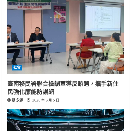
社會
臺南移民署聯合檢調宣導反賄選，攜手新住
民強化廉能防護網
蔡 永源
2026 年 8 月 5 日