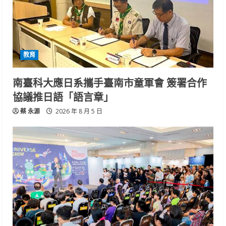
教育
南臺科大應日系攜手臺南市童軍會 簽署合作
協議推日語「語言章」
蔡 永源
2026 年 8 月 5 日