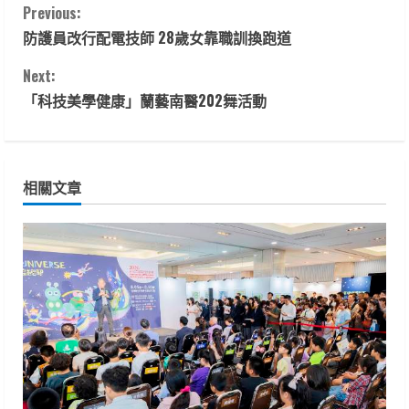
C
Previous:
防護員改行配電技師 28歲女靠職訓換跑道
o
Next:
n
「科技美學健康」蘭藝南醫202舞活動
t
i
相關文章
n
u
e
R
e
a