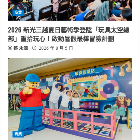
d
商業
i
2026 新光三越夏日藝術季登陸「玩具太空總
n
部」重拾玩心！啟動暑假最棒冒險計劃
g
蔡 永源
2026 年 8 月 5 日
商業