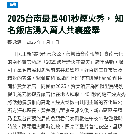
商業
2025台南最長401秒煙火秀， 知
名飯店湧入萬人共襄盛舉
蔡 永源
2025 年 1 月 1 日
【民正新聞記者:蔡永源，蔡慧茹台南報導】臺南善化
的南科贊美酒店「2025跨年煙火在贊美」跨年活動，吸
引了萬名市民和遊客前來共襄盛舉。近百攤美食市集及
精彩的表演，緊鄰南科區域的上班族下班後也紛紛前往
南科贊美酒店一同倒數2025。贊美酒店為回饋里民特別
提供萬元園遊券讓善化在地人領取，401秒的跨年煙火秀
將活動氣氛推向高潮。煙火倒數由共同主辦的善化區公
所方澤心區長、贊美酒店董事長郭文俊、新市區區長譚
乃澄及台南觀旅局的魚頭君代表倒數在午夜12點整準時
時放，萬顆煙火同時綻放，照亮了整片善化夜空，呈現