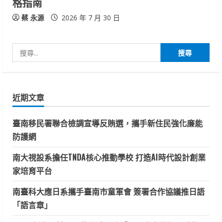
格指南
蔡 永源
2026 年 7 月 30 日
搜
尋
關
鍵
近期文章
字:
臺南移民署聯合檢調宣導反賄選，攜手新住民強化廉能
防護網
南大視設系擔任TNDA核心推動學校 打造AI時代設計創業
家培育平台
南臺科大應日系攜手臺南市童軍會 簽署合作協議推日語
「語言章」