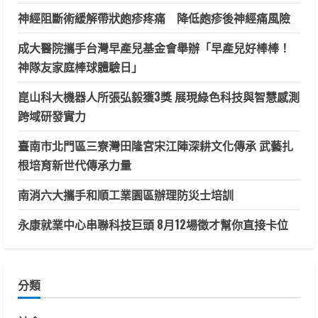
神經阻斷術緩解帶狀皰疹疼痛 降低皰疹後神經痛風險
成大醫院攜手台灣早產兒基金會舉辦「早產兒好棒棒！
神隊友家庭棒球體驗日」
崑山科大機器人所張弘毅獲3獎 展現綠色科技與智慧感測
跨域研發實力
臺南市北門區三寮灣田隆宮宋江陣深耕文化傳承 武藝扎
根培育新世代傳承力量
南消六大攜手和順工業園區辦理防災士培訓
永康就業中心串聯科技巨頭 8月12場徵才幫你直接卡位
分類