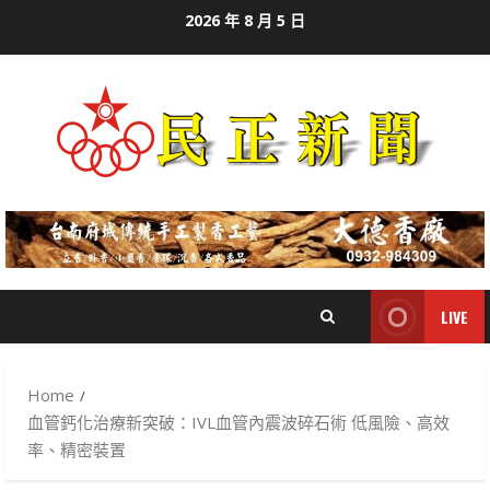
Skip
2026 年 8 月 5 日
to
content
LIVE
Home
血管鈣化治療新突破：IVL血管內震波碎石術 低風險、高效
率、精密裝置