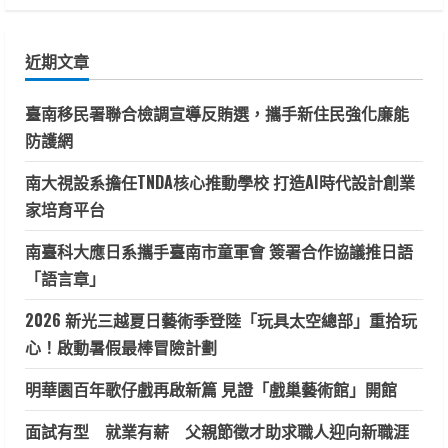
關
鍵
近期文章
字:
臺南移民署聯合檢調宣導反賄選，攜手新住民強化廉能
防護網
南大視設系擔任TNDA核心推動學校 打造AI時代設計創業
家培育平台
南臺科大應日系攜手臺南市童軍會 簽署合作協議推日語
「語言章」
2026 新光三越夏日藝術季登陸「玩具太空總部」重拾玩
心！啟動暑假最棒冒險計劃
明華園百年歌仔戲再啟新篇 見證「戲巢藝術館」開館
面試有型 就業有薪 父親節徵才助求職人迎向新職涯