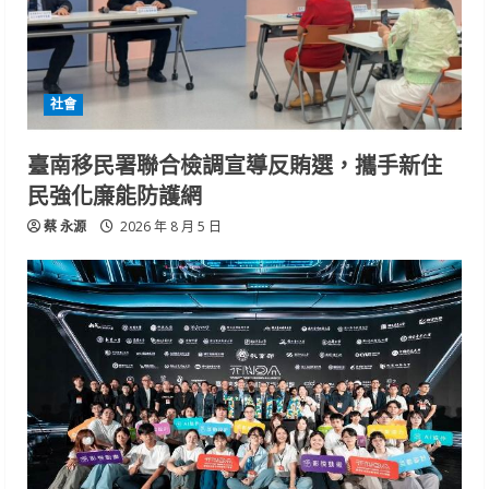
社會
臺南移民署聯合檢調宣導反賄選，攜手新住
民強化廉能防護網
蔡 永源
2026 年 8 月 5 日