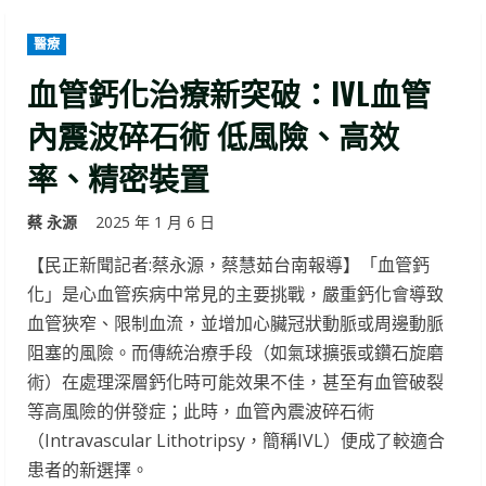
醫療
血管鈣化治療新突破：IVL血管
內震波碎石術 低風險、高效
率、精密裝置
蔡 永源
2025 年 1 月 6 日
【民正新聞記者:蔡永源，蔡慧茹台南報導】「血管鈣
化」是心血管疾病中常見的主要挑戰，嚴重鈣化會導致
血管狹窄、限制血流，並增加心臟冠狀動脈或周邊動脈
阻塞的風險。而傳統治療手段（如氣球擴張或鑽石旋磨
術）在處理深層鈣化時可能效果不佳，甚至有血管破裂
等高風險的併發症；此時，血管內震波碎石術
（Intravascular Lithotripsy，簡稱IVL）便成了較適合
患者的新選擇。