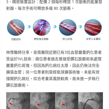
3、精密裝置設計：配備 2 個每秒釋放 1 次脈衝的能量發
射器，每次手術可釋放多達 80 次脈衝。
林霈醫師分享，安南醫院近期已有3位血管嚴重鈣化患者
受益於IVL技術：兩位患者過去曾接受鑽石旋磨術來處理
嚴重鈣化斑塊，但因為鈣化病灶太厚，因此仍無法完全
擴張血管；另一位患者則是經氣球擴張術後，未能有效
撐開鈣化病灶，綜合考量其風險較高，故未進一步執行
鑽石旋磨術。