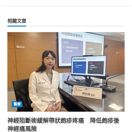
i
n
相關文章
u
e
R
e
a
d
i
醫療
n
神經阻斷術緩解帶狀皰疹疼痛 降低皰疹後
神經痛風險
g