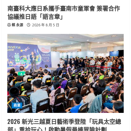
南臺科大應日系攜手臺南市童軍會 簽署合作
協議推日語「語言章」
蔡 永源
2026 年 8 月 5 日
商業
2026 新光三越夏日藝術季登陸「玩具太空總
部」重拾玩心！啟動暑假最棒冒險計劃