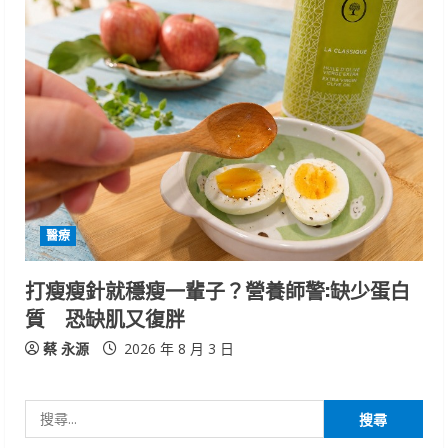
醫療
打瘦瘦針就穩瘦一輩子？營養師警:缺少蛋白
質 恐缺肌又復胖
蔡 永源
2026 年 8 月 3 日
搜
尋