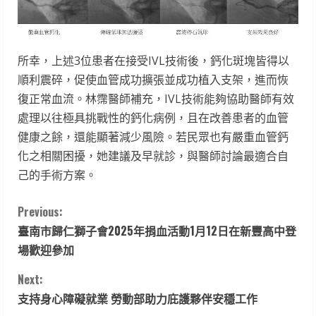
所幸，上述3位患者在接受IVL技術後，鈣化斑塊皆得以
順利震碎，促使血管成功擴張並成功植入支架，進而恢
復正常血流。林霈醫師補充，IVL技術能夠協助醫師有效
處理以往極具挑戰性的鈣化病例，且在改善患者的血管
健康之餘，還能顯著減少風險。若民眾也有嚴重血管鈣
化之相關困擾，她建議及早就診，與醫師討論最適合自
己的手術方案。
C
Previous:
臺南市歸仁獅子會2025年捐血活動1月12日在新豐高中登
o
場歡迎參加
n
Next:
t
支持身心障礙就業 勞動部助力庇護夥伴安穩工作