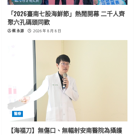
「2026臺南七股海鮮節」熱鬧開幕 二千人齊
聚六孔碼頭同歡
蔡 永源
2026 年 8 月 8 日
醫療
【海福刀】無傷口、無輻射安南醫院為攝護