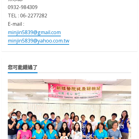
0932-984309
TEL : 06-2277282
E-mail :
minjin5839@gmail.com
minjin5839@yahoo.com.tw
您可能錯過了