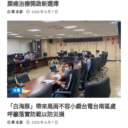
腺癌治療開啟新選擇
蔡 永源
2026 年 8 月 7 日
台電
「白海豚」帶來風雨不容小覷台電台南區處
呼籲落實防範以防災損
蔡 永源
2026 年 8 月 7 日