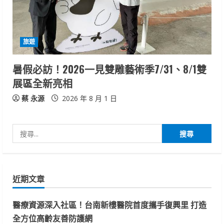
旅遊
暑假必訪！2026一見雙雕藝術季7/31、8/1雙
展區全新亮相
蔡 永源
2026 年 8 月 1 日
搜
尋
關
鍵
近期文章
字:
醫療資源深入社區！台南新樓醫院首度攜手復興里 打造
全方位高齡友善防護網