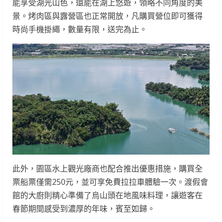
能享受湖光山色，還能在湖上悠遊，領略不同角度的美
景。烤肉區與露營區也正常開放，凡購買營位即可獲得
時尚手機掛繩，數量有限，送完為止。
此外，園區水上觀光廠商也配合推出優惠措施，購買全
票船票僅需250元，並可享免費拉拉車體驗一次。渡假會
館的大廚則精心準備了烏山頭在地風味料理，讓遊客在
春節期間感受到濃厚的年味，賓至如歸。