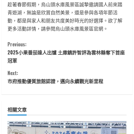
趁著春節假期，烏山頭水庫風景區誠摯邀請國人前來踏
青遊湖，無論是欣賞自然美景，還是參與各項年節活
動，都是與家人和朋友共度美好時光的好選擇。欲了解
更多活動詳情，請參閱烏山頭水庫風景區官網。
C
Previous:
2025小果番茄達人出爐 土庫鎮許智評為雲林縣奪下首座
o
冠軍
n
Next:
t
市府推動優質旅館認證，邁向永續觀光新里程
i
n
相關文章
u