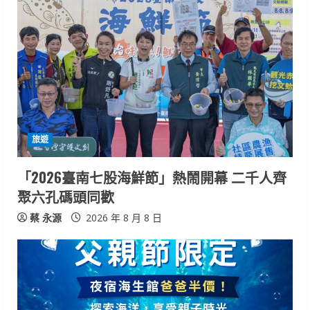
e
R
e
a
d
i
旅遊
n
「2026臺南七股海鮮節」熱鬧開幕 二千人齊
聚六孔碼頭同歡
g
蔡 永源
2026 年 8 月 8 日