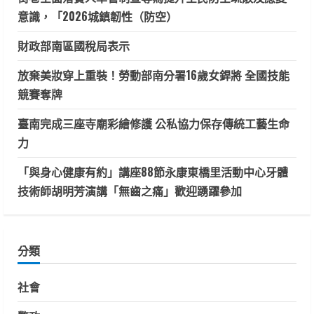
意識，「2026城鎮韌性（防空）
財政部南區國稅局表示
放棄美妝穿上重裝！勞動部南分署16歲女銲將 全國技能
競賽奪牌
臺南完成三座寺廟彩繪修護 公私協力保存傳統工藝生命
力
「與身心健康有約」講座88節永康東橋里活動中心牙體
技術師胡明芳演講「無齒之痛」歡迎踴躍參加
分類
社會