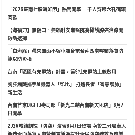
「2026臺南七股海鮮節」熱鬧開幕 二千人齊聚六孔碼頭
同歡
【海福刀】無傷口、無輻射安南醫院為攝護腺癌治療開
啟新選擇
「白海豚」帶來風雨不容小覷台電台南區處呼籲落實防
範以防災損
台南「區區有充電站」計畫，第9批充電站上線啟用
胸腔病院攜手AI機器人「凱比」 打造長者「智慧護肺」
新生活
台南首家DIGIRO壽司郎「新光三越台南新天地店」8月7
日開幕
2026城鎮韌性（防空）演習8月7日登場 南警二分局走入
街巷全面落實人車管制宣導為提升全民防空疏散及應變