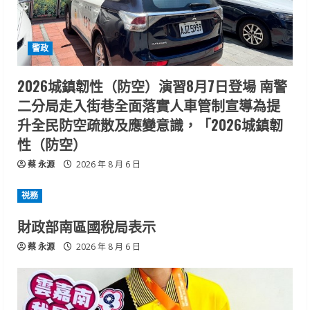
警政
2026城鎮韌性（防空）演習8月7日登場 南警
二分局走入街巷全面落實人車管制宣導為提
升全民防空疏散及應變意識，「2026城鎮韌
性（防空）
蔡 永源
2026 年 8 月 6 日
祱務
財政部南區國稅局表示
蔡 永源
2026 年 8 月 6 日