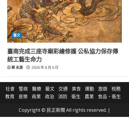
藝文
臺南完成三座寺廟彩繪修護 公私協力保存傳
統工藝生命力
蔡 永源
2026 年 8 月 6 日
社會
警政
醫療
藝文
交通
美食
運動
旅遊
祱務
教育
音樂
商業
政治
消防
衛生
農業
食品、衛生
Copyright © 民正新聞 All rights reserved.
|