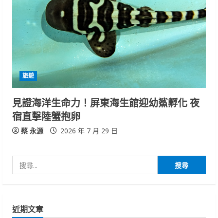
旅遊
見證海洋生命力！屏東海生館迎幼鯊孵化 夜
宿直擊陸蟹抱卵
蔡 永源
2026 年 7 月 29 日
搜
尋
關
鍵
近期文章
字: