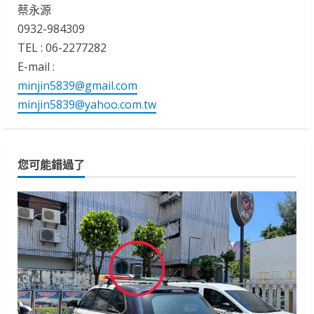
蔡永源
0932-984309
TEL : 06-2277282
E-mail :
minjin5839@gmail.com
minjin5839@yahoo.com.tw
您可能錯過了