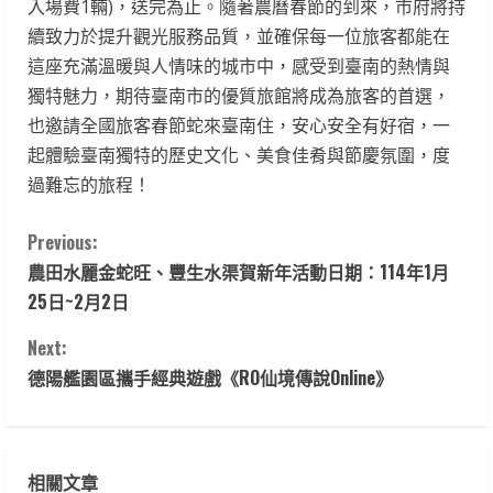
入場費1輛)，送完為止。隨著農曆春節的到來，市府將持
續致力於提升觀光服務品質，並確保每一位旅客都能在
這座充滿溫暖與人情味的城市中，感受到臺南的熱情與
獨特魅力，期待臺南市的優質旅館將成為旅客的首選，
也邀請全國旅客春節蛇來臺南住，安心安全有好宿，一
起體驗臺南獨特的歷史文化、美食佳肴與節慶氛圍，度
過難忘的旅程！
C
Previous:
農田水麗金蛇旺、豐生水渠賀新年活動日期：114年1月
o
25日~2月2日
n
Next:
t
德陽艦園區攜手經典遊戲《RO仙境傳說Online》
i
n
相關文章