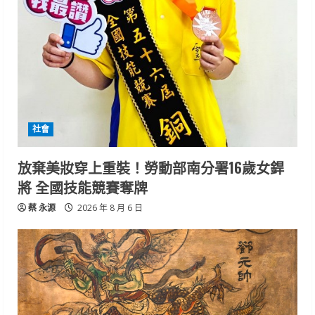
社會
放棄美妝穿上重裝！勞動部南分署16歲女銲
將 全國技能競賽奪牌
蔡 永源
2026 年 8 月 6 日