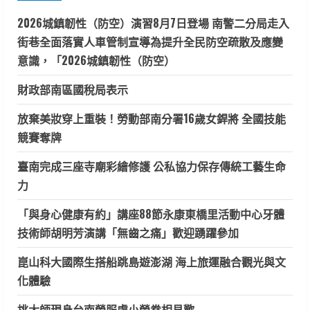
2026城鎮韌性（防空）演習8月7日登場 南警二分局走入
街巷全面落實人車管制宣導為提升全民防空疏散及應變
意識，「2026城鎮韌性（防空）
財政部南區國稅局表示
放棄美妝穿上重裝！勞動部南分署16歲女銲將 全國技能
競賽奪牌
臺南完成三座寺廟彩繪修護 公私協力保存傳統工藝生命
力
「與身心健康有約」講座88節永康東橋里活動中心牙體
技術師胡明芳演講「無齒之痛」歡迎踴躍參加
崑山科大國際生搭船跳島遊澎湖 海上旅運融合觀光與文
化體驗
挑大師現身台南榮服處小榮眷相見歡