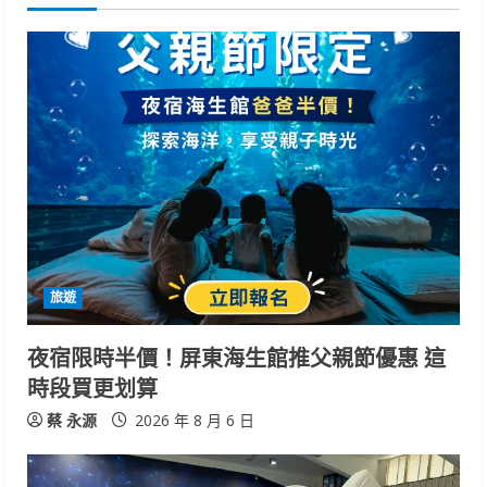
u
e
R
e
a
d
i
旅遊
n
夜宿限時半價！屏東海生館推父親節優惠 這
時段買更划算
g
蔡 永源
2026 年 8 月 6 日