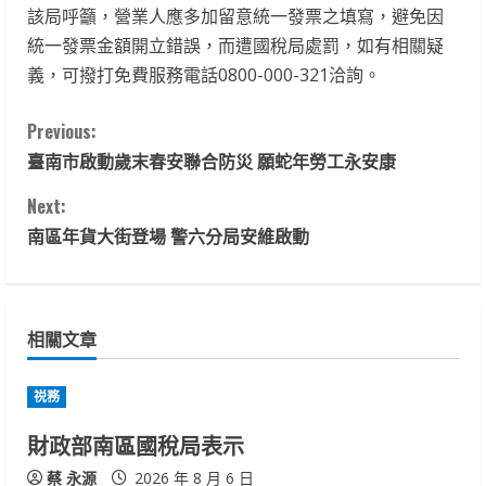
該局呼籲，營業人應多加留意統一發票之填寫，避免因
統一發票金額開立錯誤，而遭國稅局處罰，如有相關疑
義，可撥打免費服務電話0800-000-321洽詢。
C
Previous:
臺南市啟動歲末春安聯合防災 願蛇年勞工永安康
o
Next:
n
南區年貨大街登場 警六分局安維啟動
t
i
相關文章
n
u
祱務
財政部南區國稅局表示
e
蔡 永源
2026 年 8 月 6 日