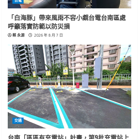
台電
「白海豚」帶來風雨不容小覷台電台南區處
呼籲落實防範以防災損
蔡 永源
2026 年 8 月 7 日
交通
台南「區區有充電站」計畫，第9批充電站上