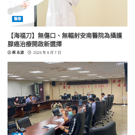
醫療
【海福刀】無傷口、無輻射安南醫院為攝護
腺癌治療開啟新選擇
蔡 永源
2026 年 8 月 7 日