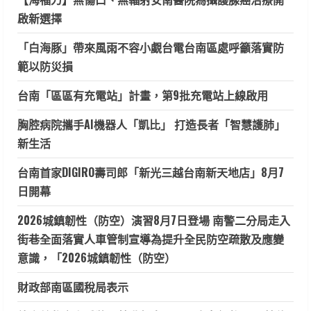
啟新選擇
「白海豚」帶來風雨不容小覷台電台南區處呼籲落實防
範以防災損
台南「區區有充電站」計畫，第9批充電站上線啟用
胸腔病院攜手AI機器人「凱比」 打造長者「智慧護肺」
新生活
台南首家DIGIRO壽司郎「新光三越台南新天地店」8月7
日開幕
2026城鎮韌性（防空）演習8月7日登場 南警二分局走入
街巷全面落實人車管制宣導為提升全民防空疏散及應變
意識，「2026城鎮韌性（防空）
財政部南區國稅局表示