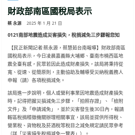
財政部南區國稅局表示
蔡 永源
2025 年 1 月 21 日
0121
南部地震造成災害損失，稅捐減免三步驟報您知
【民正新聞記者:蔡永源，蔡慧茹台南報導】財政部南區
國稅局表示，今日凌晨嘉義縣大埔鄉、臺南市楠西區地
震全臺有感，民眾若因此造成財產損失，該局將秉持從
寬、從速、從簡原則，主動協助及輔導受災納稅義務人
申報（請）各項稅捐減免。
該局進一步說明，個人或營利事業因地震造成財產損失
時，記得把握災損減免三步驟，「拍照存證」、「檢附
文件」及「申請減免」，並於災害發生後30日內，報請
轄區稅捐稽徵機關辦理相關事宜，該局並提供所得稅、
營業稅、貨物稅及菸酒稅等稅目之減免規定請民眾參考
（詳「災害損失稅捐減免一覽表」）。