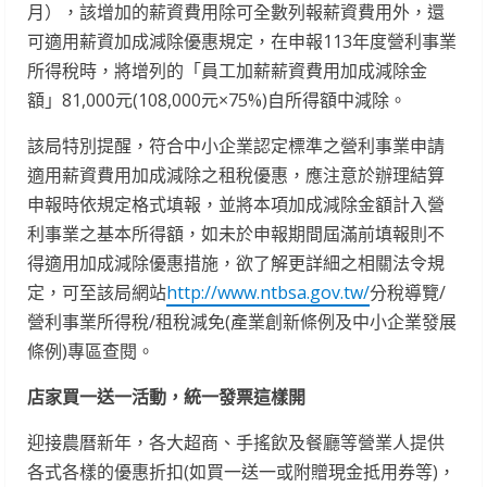
月），該增加的薪資費用除可全數列報薪資費用外，還
可適用薪資加成減除優惠規定，在申報113年度營利事業
所得稅時，將增列的「員工加薪薪資費用加成減除金
額」81,000元(108,000元×75%)自所得額中減除。
該局特別提醒，符合中小企業認定標準之營利事業申請
適用薪資費用加成減除之租稅優惠，應注意於辦理結算
申報時依規定格式填報，並將本項加成減除金額計入營
利事業之基本所得額，如未於申報期間屆滿前填報則不
得適用加成減除優惠措施，欲了解更詳細之相關法令規
定，可至該局網站
http://www.ntbsa.gov.tw/
分稅導覽/
營利事業所得稅/租稅減免(產業創新條例及中小企業發展
條例)專區查閱。
店家買一送一活動，統一發票這樣開
迎接農曆新年，各大超商、手搖飲及餐廳等營業人提供
各式各樣的優惠折扣(如買一送一或附贈現金抵用券等)，