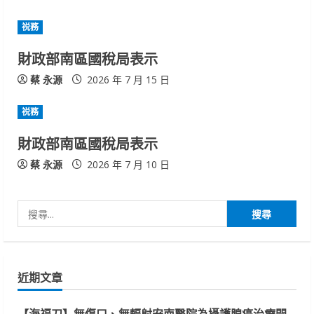
R
祱務
e
財政部南區國稅局表示
a
蔡 永源
2026 年 7 月 15 日
d
祱務
i
財政部南區國稅局表示
n
蔡 永源
2026 年 7 月 10 日
g
搜
尋
關
鍵
近期文章
字:
【海福刀】無傷口、無輻射安南醫院為攝護腺癌治療開