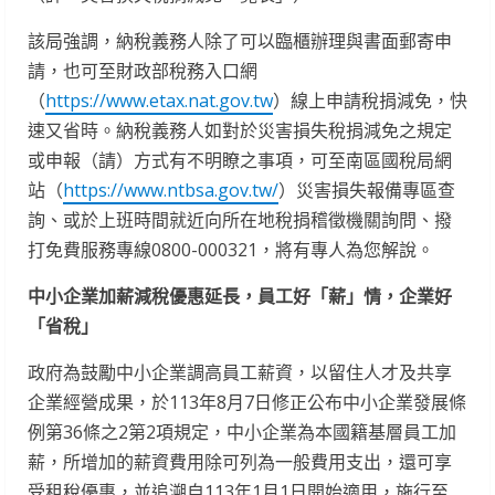
該局強調，納稅義務人除了可以臨櫃辦理與書面郵寄申
請，也可至財政部稅務入口網
（
https://www.etax.nat.gov.tw
）線上申請稅捐減免，快
速又省時。納稅義務人如對於災害損失稅捐減免之規定
或申報（請）方式有不明瞭之事項，可至南區國稅局網
站（
https://www.ntbsa.gov.tw/
）災害損失報備專區查
詢、或於上班時間就近向所在地稅捐稽徵機關詢問、撥
打免費服務專線0800-000321，將有專人為您解說。
中小企業加薪減稅優惠延長，員工好「薪」情，企業好
「省稅」
政府為鼓勵中小企業調高員工薪資，以留住人才及共享
企業經營成果，於113年8月7日修正公布中小企業發展條
例第36條之2第2項規定，中小企業為本國籍基層員工加
薪，所增加的薪資費用除可列為一般費用支出，還可享
受租稅優惠，並追溯自113年1月1日開始適用，施行至