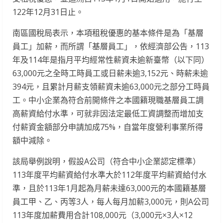
122年12月31日止。
南區國稅局表示，本項租稅優惠的基本條件是為「基層
員工」加薪，而所謂「基層員工」，依經濟部公告，113
年及114年是指月平均經常性薪資未逾新臺幣（以下同）
63,000元之全時工時員工或日薪未逾3,152元、時薪未逾
394元，且累計月薪支領薪資未逾63,000元之部分工時員
工。中小企業為符合前開條件之本國籍現職基層員工調
高薪資給付水準，可就非因法定最低工資調整而增加支
付薪資金額部分申請加成75%，自當年度營利事業所得
額中減除。
該局舉例說明，假設A公司（符合中小企業認定標準）
113年度平均薪資給付水準大於112年度平均薪資給付水
準，且於113年1月起為月薪未達63,000元的本國籍基層
員工甲、乙、丙等3人，每人每月加薪3,000元，則A公司
113年度加薪費用合計108,000元（3,000元×3人×12