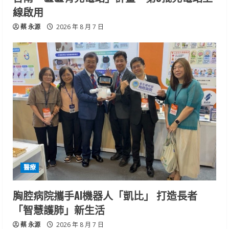
線啟用
蔡 永源
2026 年 8 月 7 日
醫療
胸腔病院攜手AI機器人「凱比」 打造長者
「智慧護肺」新生活
蔡 永源
2026 年 8 月 7 日