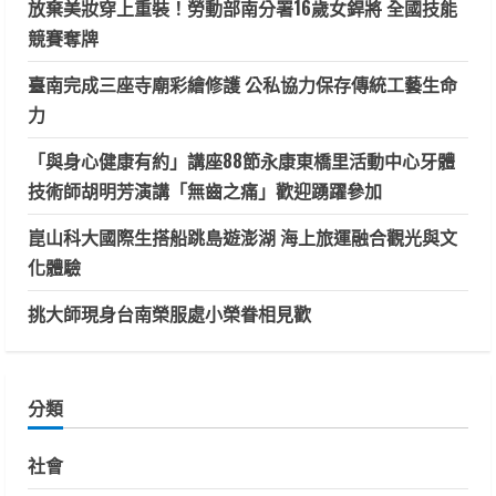
放棄美妝穿上重裝！勞動部南分署16歲女銲將 全國技能
競賽奪牌
臺南完成三座寺廟彩繪修護 公私協力保存傳統工藝生命
力
「與身心健康有約」講座88節永康東橋里活動中心牙體
技術師胡明芳演講「無齒之痛」歡迎踴躍參加
崑山科大國際生搭船跳島遊澎湖 海上旅運融合觀光與文
化體驗
挑大師現身台南榮服處小榮眷相見歡
分類
社會