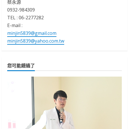
蔡永源
0932-984309
TEL : 06-2277282
E-mail :
minjin5839@gmail.com
minjin5839@yahoo.com.tw
您可能錯過了