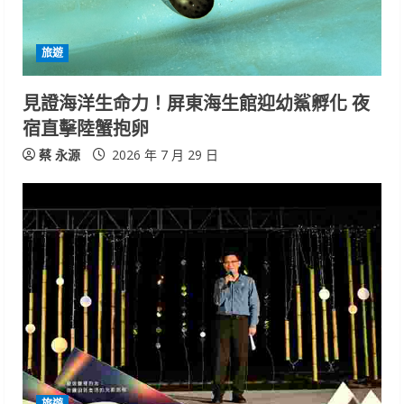
旅遊
見證海洋生命力！屏東海生館迎幼鯊孵化 夜
宿直擊陸蟹抱卵
蔡 永源
2026 年 7 月 29 日
旅遊