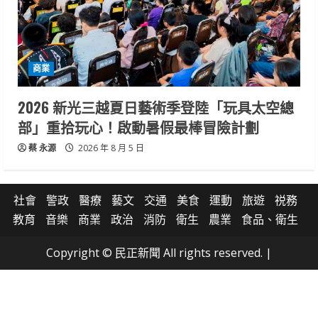
商業
2026 新光三越夏日藝術季登陸「玩具太空總
部」重拾玩心！啟動暑假最棒冒險計劃
蔡 永源
2026 年 8 月 5 日
社會
警政
醫療
藝文
交通
美食
運動
旅遊
祱務
教育
音樂
商業
政治
消防
衛生
農業
食品、衛生
Copyright © 民正新聞 All rights reserved.
|