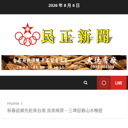
Skip
2026 年 8 月 6 日
to
content
LIVE
Home
新春返鄉先蛇來台南 良泉梅景、三埤迎春山水暢遊