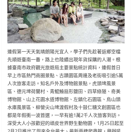
連假第一天天氣晴朗陽光宜人，學子們先趁著返鄉空檔
先順遊臺南一番，路上也陸續出現年貨採購的人潮。根
據臺南市政府觀光旅遊局主要景點統計資料，連假首日
早上市區熱門商圈景點、古蹟園區周邊及老街吸引逾5萬
人次旅客走訪。知名戶外及博物館景點，虎頭埤風景
區、德元埤荷蘭村、青鯤鯓扇形鹽田、四草綠隧、奇美
博物館、山上花園水道博物館、左鎮化石園區、烏山頭
水庫風景區、柳營尖山埤渡假村及十鼓仁糖文創園區也
都是年假衝一波首選，一早有逾1萬2千人次旅客到訪。
深受大人小孩歡迎的頑皮世界野生動物園，1月25日起至
2月2日推出了與來全台最大、最新兩棲爬蟲館，舉辦吼