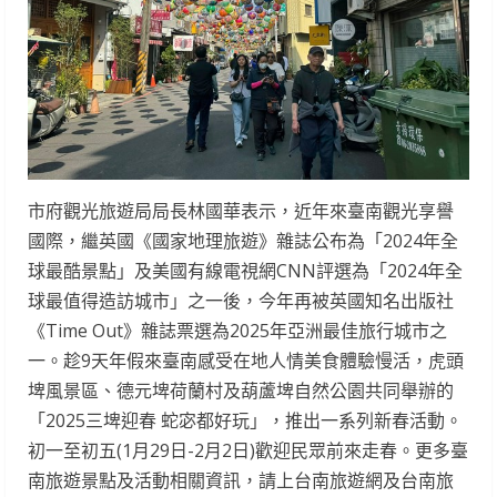
市府觀光旅遊局局長林國華表示，近年來臺南觀光享譽
國際，繼英國《國家地理旅遊》雜誌公布為「2024年全
球最酷景點」及美國有線電視網CNN評選為「2024年全
球最值得造訪城市」之一後，今年再被英國知名出版社
《Time Out》雜誌票選為2025年亞洲最佳旅行城市之
一。趁9天年假來臺南感受在地人情美食體驗慢活，虎頭
埤風景區、德元埤荷蘭村及葫蘆埤自然公園共同舉辦的
「2025三埤迎春 蛇宓都好玩」，推出一系列新春活動。
初一至初五(1月29日-2月2日)歡迎民眾前來走春。更多臺
南旅遊景點及活動相關資訊，請上台南旅遊網及台南旅