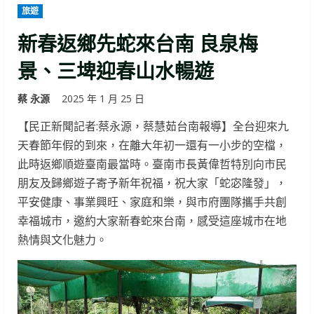
旅遊
新春返鄉先蛇來台南 良泉梅
景、三埤迎春山水暢遊
蔡 永源
2025 年 1 月 25 日
【民正新聞記者:蔡永源，蔡慧茹台南報導】全台迎來九
天春節年假的到來，在離大年初一還有一小步的空檔，
此時返鄉順遊臺南最當時。臺南市長黃偉哲特別向市民
朋友及歸鄉遊子寄予新年祝福，祝大家「蛇宓隆發」，
平安健康、事業興旺、家庭和樂，與市府團隊攜手共創
幸福城市，邀約大家新春蛇來台南，感受這座城市在地
熱情與文化魅力。