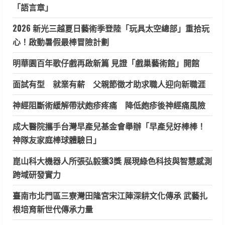
「語言章」
2026 新光三越夏日藝術季登陸「玩具太空總部」重拾玩
心！啟動暑假最棒冒險計劃
明華園百年歌仔戲再啟新篇 見證「戲巢藝術館」開館
面試有型 就業有薪 父親節徵才助求職人迎向新職涯
神經阻斷術緩解帶狀皰疹疼痛 降低皰疹後神經痛風險
成大醫院攜手台灣早產兒基金會舉辦「早產兒好棒棒！
神隊友家庭棒球體驗日」
崑山科大機器人所張弘毅獲3獎 展現綠色科技與智慧感測
跨域研發實力
臺南市北門區三寮灣田隆宮宋江陣深耕文化傳承 武藝扎
根培育新世代傳承力量