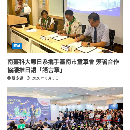
教育
南臺科大應日系攜手臺南市童軍會 簽署合作
協議推日語「語言章」
蔡 永源
2026 年 8 月 5 日