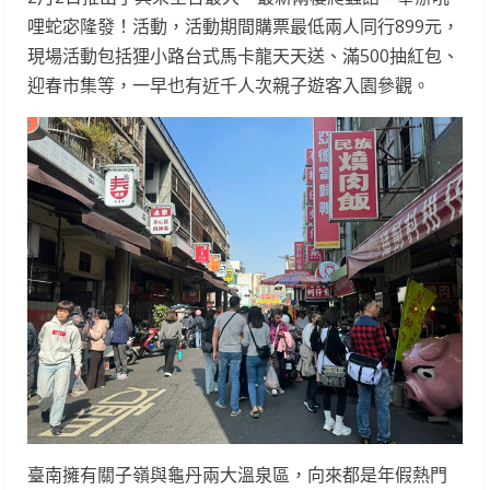
哩蛇宓隆發！活動，活動期間購票最低兩人同行899元，
現場活動包括狸小路台式馬卡龍天天送、滿500抽紅包、
迎春市集等，一早也有近千人次親子遊客入園參觀。
臺南擁有關子嶺與龜丹兩大溫泉區，向來都是年假熱門