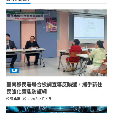
社會
臺南移民署聯合檢調宣導反賄選，攜手新住
民強化廉能防護網
蔡 永源
2026 年 8 月 5 日