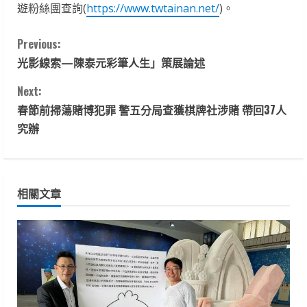
遊粉絲團查詢(
https://www.twtainan.net/
)。
C
Previous:
光影線索—陳泰元彩筆人生」策展論述
o
Next:
n
春節前掃蕩賭博犯罪 警五分局查獲棋牌社涉賭 帶回37人
t
究辦
i
n
相關文章
u
e
R