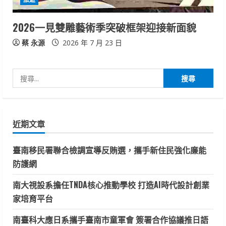
2026一見雙雕藝術季突破框架迎接新面貌
蔡 永源
2026 年 7 月 23 日
搜
尋
關
鍵
近期文章
字:
臺南移民署聯合檢調宣導反賄選，攜手新住民強化廉能
防護網
南大視設系擔任TNDA核心推動學校 打造AI時代設計創業
家培育平台
南臺科大應日系攜手臺南市童軍會 簽署合作協議推日語