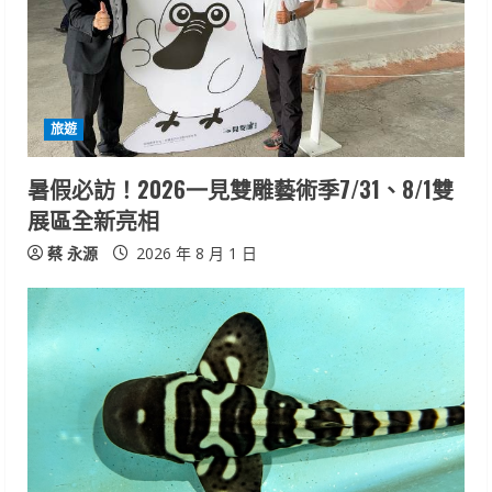
e
a
d
i
旅遊
n
暑假必訪！2026一見雙雕藝術季7/31、8/1雙
展區全新亮相
g
蔡 永源
2026 年 8 月 1 日