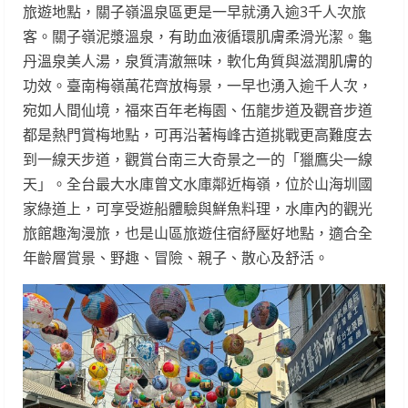
旅遊地點，關子嶺溫泉區更是一早就湧入逾3千人次旅
客。關子嶺泥漿溫泉，有助血液循環肌膚柔滑光潔。龜
丹溫泉美人湯，泉質清澈無味，軟化角質與滋潤肌膚的
功效。臺南梅嶺萬花齊放梅景，一早也湧入逾千人次，
宛如人間仙境，福來百年老梅園、伍龍步道及觀音步道
都是熱門賞梅地點，可再沿著梅峰古道挑戰更高難度去
到一線天步道，觀賞台南三大奇景之一的「獵鷹尖一線
天」。全台最大水庫曾文水庫鄰近梅嶺，位於山海圳國
家綠道上，可享受遊船體驗與鮮魚料理，水庫內的觀光
旅館趣淘漫旅，也是山區旅遊住宿紓壓好地點，適合全
年齡層賞景、野趣、冒險、親子、散心及舒活。