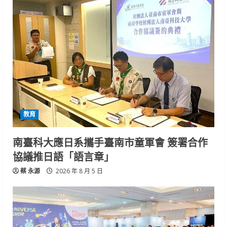
教育
南臺科大應日系攜手臺南市童軍會 簽署合作
協議推日語「語言章」
蔡 永源
2026 年 8 月 5 日