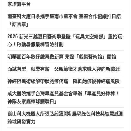
家培育平台
南臺科大應日系攜手臺南市童軍會 簽署合作協議推日語
「語言章」
2026 新光三越夏日藝術季登陸「玩具太空總部」重拾玩
心！啟動暑假最棒冒險計劃
明華園百年歌仔戲再啟新篇 見證「戲巢藝術館」開館
面試有型 就業有薪 父親節徵才助求職人迎向新職涯
神經阻斷術緩解帶狀皰疹疼痛 降低皰疹後神經痛風險
成大醫院攜手台灣早產兒基金會舉辦「早產兒好棒棒！
神隊友家庭棒球體驗日」
崑山科大機器人所張弘毅獲3獎 展現綠色科技與智慧感測
跨域研發實力