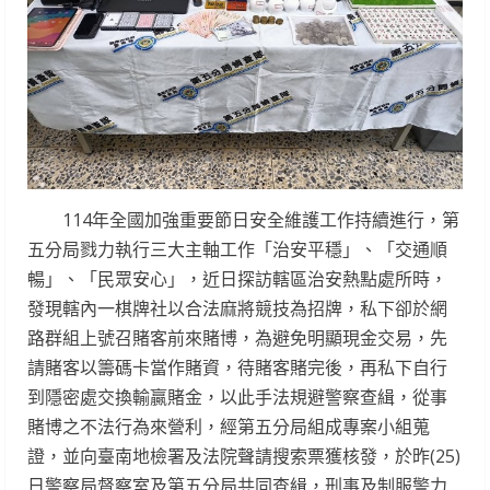
114年全國加強重要節日安全維護工作持續進行，第
五分局戮力執行三大主軸工作「治安平穩」、「交通順
暢」、「民眾安心」，近日探訪轄區治安熱點處所時，
發現轄內一棋牌社以合法麻將競技為招牌，私下卻於網
路群組上號召賭客前來賭博，為避免明顯現金交易，先
請賭客以籌碼卡當作賭資，待賭客賭完後，再私下自行
到隱密處交換輸贏賭金，以此手法規避警察查緝，從事
賭博之不法行為來營利，經第五分局組成專案小組蒐
證，並向臺南地檢署及法院聲請搜索票獲核發，於昨(25)
日警察局督察室及第五分局共同查緝，刑事及制服警力