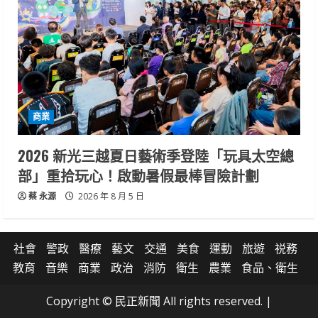
商業
2026 新光三越夏日藝術季登陸「玩具太空總
部」重拾玩心！啟動暑假最棒冒險計劃
蔡 永源
2026 年 8 月 5 日
社會
警政
醫療
藝文
交通
美食
運動
旅遊
祱務
教育
音樂
商業
政治
消防
衛生
農業
食品、衛生
Copyright © 民正新聞 All rights reserved.
|