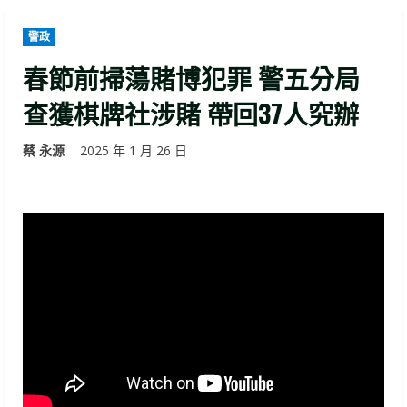
警政
春節前掃蕩賭博犯罪 警五分局
查獲棋牌社涉賭 帶回37人究辦
蔡 永源
2025 年 1 月 26 日