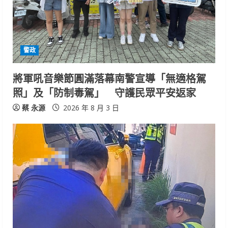
警政
將軍吼音樂節圓滿落幕南警宣導「無適格駕
照」及「防制毒駕」 守護民眾平安返家
蔡 永源
2026 年 8 月 3 日