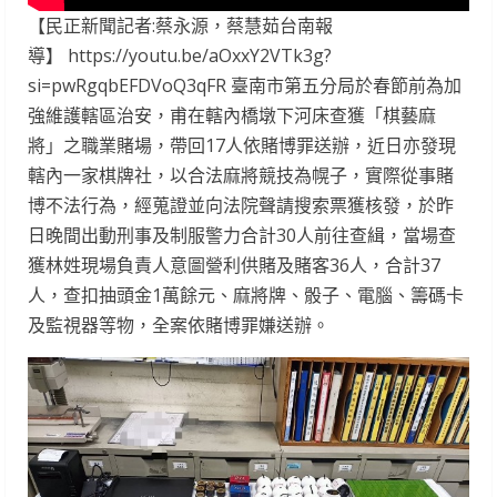
【民正新聞記者:蔡永源，蔡慧茹台南報
導】 https://youtu.be/aOxxY2VTk3g?
si=pwRgqbEFDVoQ3qFR 臺南市第五分局於春節前為加
強維護轄區治安，甫在轄內橋墩下河床查獲「棋藝麻
將」之職業賭場，帶回17人依賭博罪送辦，近日亦發現
轄內一家棋牌社，以合法麻將競技為幌子，實際從事賭
博不法行為，經蒐證並向法院聲請搜索票獲核發，於昨
日晚間出動刑事及制服警力合計30人前往查緝，當場查
獲林姓現場負責人意圖營利供賭及賭客36人，合計37
人，查扣抽頭金1萬餘元、麻將牌、骰子、電腦、籌碼卡
及監視器等物，全案依賭博罪嫌送辦。