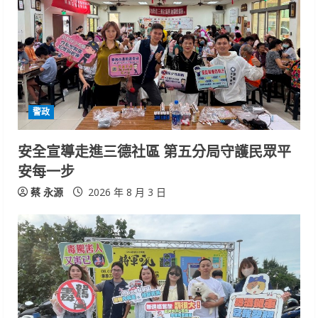
R
e
a
d
警政
i
安全宣導走進三德社區 第五分局守護民眾平
n
安每一步
g
蔡 永源
2026 年 8 月 3 日