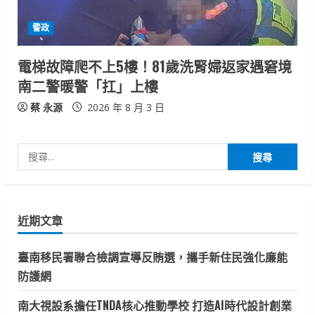
警政
電梯故障爬不上5樓！81歲洗腎婦返家遇窘境
南二警暖警「扛」上樓
蔡 永源
2026 年 8 月 3 日
搜
尋
關
鍵
近期文章
字:
臺南移民署聯合檢調宣導反賄選，攜手新住民強化廉能
防護網
南大視設系擔任TNDA核心推動學校 打造AI時代設計創業