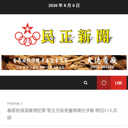
Skip
2026 年 8 月 6 日
to
content
LIVE
Home
春節前掃蕩賭博犯罪 警五分局查獲棋牌社涉賭 帶回37人究
辦