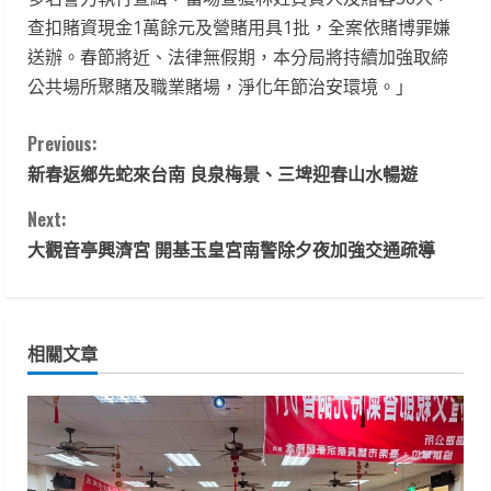
查扣賭資現金1萬餘元及營賭用具1批，全案依賭博罪嫌
送辦。春節將近、法律無假期，本分局將持續加強取締
公共場所聚賭及職業賭場，淨化年節治安環境。」
C
Previous:
新春返鄉先蛇來台南 良泉梅景、三埤迎春山水暢遊
o
Next:
n
大觀音亭興濟宮 開基玉皇宮南警除夕夜加強交通疏導
t
i
相關文章
n
u
e