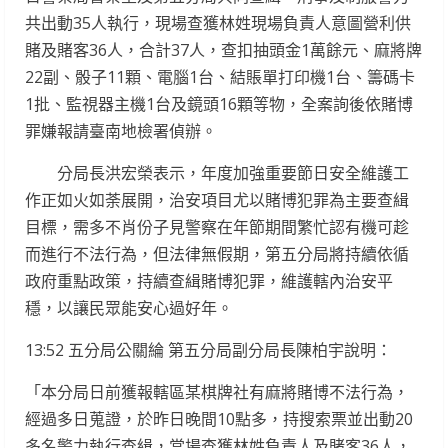
共出動35人執行，現場查獲林姓現場負責人意圖營利供
賭及賭客36人，合計37人，查扣抽頭金1萬餘元、麻將牌
22副、骰子11顆、電腦1台、結賬單打印機1台、籌碼卡
1批、監視器主機1台及鏡頭16顆等物，全案詢後依賭博
罪嫌報請臺南地檢署偵辦。
分局長洪宏榮表示，年度加強重要節日安全維護工
作正如火如荼展開，治安項目尤以賭博犯罪為主要查緝
目標，需多不肖份子見警察在年節期間繁忙認有機可趁
而進行不法行為，但法律無假期，第五分局將持續依循
政府重點政策，持續查緝賭博犯罪，維護轄內治安平
穩，以讓民眾能安心過好年。
13:52 五分局公關綸 第五分局副分局長陳柏宇說明：
「本分局日前獲報轄區某棋牌社有麻將賭博不法行為，
經過多日蒐證，於昨日晚間10點多，持搜索票並出動20
多名警力執行查緝，當場查獲林姓負責人及賭客36人，