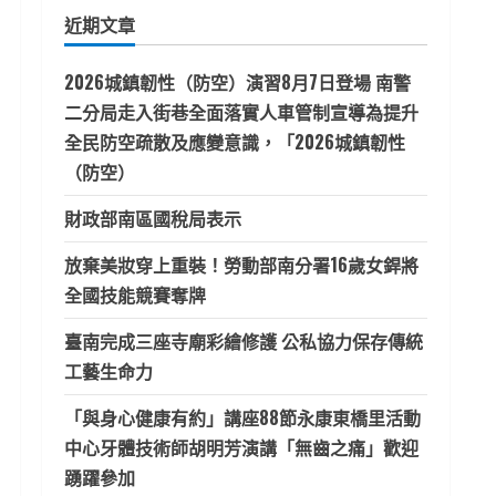
鍵
近期文章
字:
2026城鎮韌性（防空）演習8月7日登場 南警
二分局走入街巷全面落實人車管制宣導為提升
全民防空疏散及應變意識，「2026城鎮韌性
（防空）
財政部南區國稅局表示
放棄美妝穿上重裝！勞動部南分署16歲女銲將
全國技能競賽奪牌
臺南完成三座寺廟彩繪修護 公私協力保存傳統
工藝生命力
「與身心健康有約」講座88節永康東橋里活動
中心牙體技術師胡明芳演講「無齒之痛」歡迎
踴躍參加