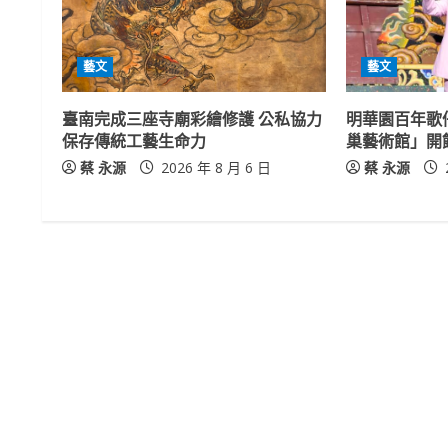
u
e
藝文
藝文
R
臺南完成三座寺廟彩繪修護 公私協力
明華園百年歌
e
保存傳統工藝生命力
巢藝術館」開
a
蔡 永源
2026 年 8 月 6 日
蔡 永源
d
i
n
g