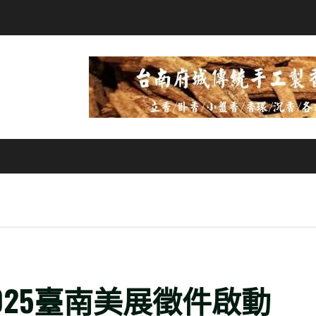
025臺南美展徵件啟動