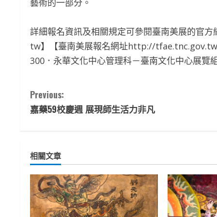
藝術的一部分。
詳細報名資訊及相關規定可參閱臺南美展的官方網站。【
tw】【臺南美展報名網址http://tfae.tnc.g
300．永華文化中心管理科－臺南文化中心展覽
C
Previous:
嘉藥59校慶週 展現師生活力非凡
o
n
t
相關文章
i
n