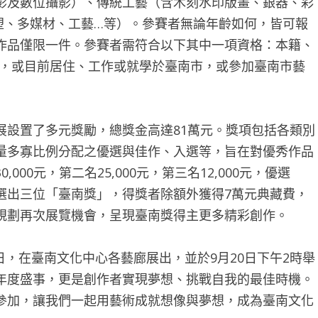
影及數位攝影）、傳統工藝（含木刻水印版畫、銀器、彩
塑、多媒材、工藝…等）。參賽者無論年齡如何，皆可報
作品僅限一件。參賽者需符合以下其中一項資格：本籍、
），或目前居住、工作或就學於臺南市，或參加臺南市藝
展設置了多元獎勵，總獎金高達81萬元。獎項包括各類別
量多寡比例分配之優選與佳作、入選等，旨在對優秀作品
00元，第二名25,000元，第三名12,000元，優選
將另選出三位「臺南獎」，得獎者除額外獲得7萬元典藏費，
規劃再次展覽機會，呈現臺南獎得主更多精彩創作。
9日，在臺南文化中心各藝廊展出，並於9月20日下午2時舉
年度盛事，更是創作者實現夢想、挑戰自我的最佳時機。
參加，讓我們一起用藝術成就想像與夢想，成為臺南文化