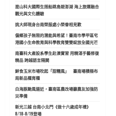
崑山科大國際生搭船跳島遊澎湖 海上旅運融合
觀光與文化體驗
挑大師現身台南榮服處小榮眷相見歡
偏鄉孩子無限的潛能與希望！臺南市學甲區宅
港國小生命教育與科學教育雙雙綻放全國光芒
南臺科大產設系學生赴澳實習 用精湛手藝修復
精品 跨越語言隔閡
鮮食玉米市場吹起「甜糯風」 臺南場積極布
局新品種育種
白海豚颱風逼近，臺南區農改場籲農友加強防
災準備
新光三越 台南小北門《做十六歲成年禮》
8/18-8/19登場