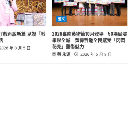
藝文
仔戲再啟新篇 見證「戲
2026臺南藝術節10月登場 50場展演
館
串聯全城 黃偉哲邀全民感受「閃閃
花亮」藝術魅力
2026 年 8 月 5 日
蔡 永源
2026 年 6 月 9 日