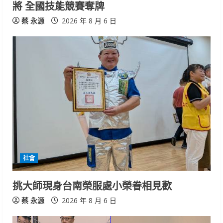
n
將 全國技能競賽奪牌
g
蔡 永源
2026 年 8 月 6 日
社會
挑大師現身台南榮服處小榮眷相見歡
蔡 永源
2026 年 8 月 6 日