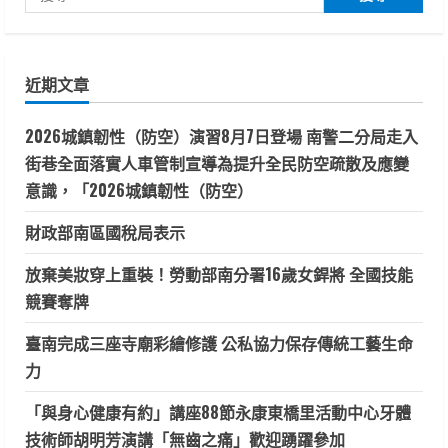
尋
關
鍵
近期文章
字:
2026城鎮韌性（防空）演習8月7日登場 南警二分局走入
街巷全面落實人車管制宣導為提升全民防空疏散及應變
意識，「2026城鎮韌性（防空）
財政部南區國稅局表示
放棄美妝穿上重裝！勞動部南分署16歲女銲將 全國技能
競賽奪牌
臺南完成三座寺廟彩繪修護 公私協力保存傳統工藝生命
力
「與身心健康有約」講座88節永康東橋里活動中心牙體
技術師胡明芳演講「無齒之痛」歡迎踴躍參加