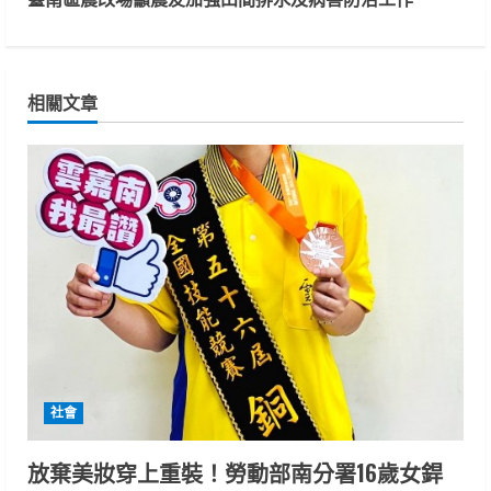
t
i
相關文章
n
u
e
R
e
a
d
社會
i
放棄美妝穿上重裝！勞動部南分署16歲女銲