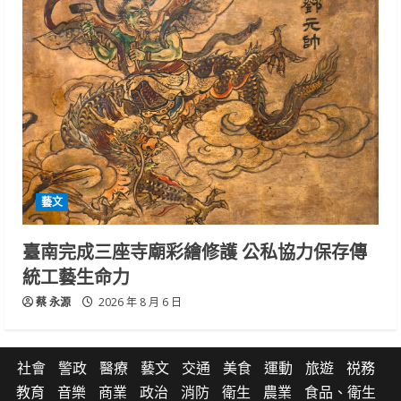
藝文
臺南完成三座寺廟彩繪修護 公私協力保存傳
統工藝生命力
蔡 永源
2026 年 8 月 6 日
社會
警政
醫療
藝文
交通
美食
運動
旅遊
祱務
教育
音樂
商業
政治
消防
衛生
農業
食品、衛生