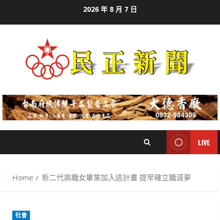
Skip
2026 年 8 月 7 日
to
content
LIVE
Home
新二代高職女畢業加入這計畫 提早確立職涯夢
社會