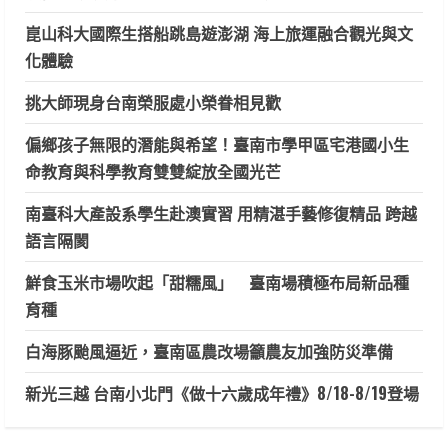
崑山科大國際生搭船跳島遊澎湖 海上旅運融合觀光與文
化體驗
挑大師現身台南榮服處小榮眷相見歡
偏鄉孩子無限的潛能與希望！臺南市學甲區宅港國小生
命教育與科學教育雙雙綻放全國光芒
南臺科大產設系學生赴澳實習 用精湛手藝修復精品 跨越
語言隔閡
鮮食玉米市場吹起「甜糯風」 臺南場積極布局新品種
育種
白海豚颱風逼近，臺南區農改場籲農友加強防災準備
新光三越 台南小北門《做十六歲成年禮》8/18-8/19登場