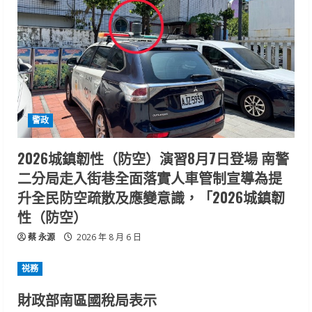
警政
2026城鎮韌性（防空）演習8月7日登場 南警
二分局走入街巷全面落實人車管制宣導為提
升全民防空疏散及應變意識，「2026城鎮韌
性（防空）
蔡 永源
2026 年 8 月 6 日
祱務
財政部南區國稅局表示