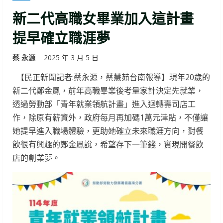
新二代高職女畢業加入這計畫
提早確立職涯夢
蔡 永源
2025 年 3 月 5 日
【民正新聞記者:蔡永源，蔡慧茹台南報導】現年20歲的
新二代鄭金鳳，前年高職畢業後考量家計決定先就業，
透過勞動部「青年就業領航計畫」進入迴轉壽司店工
作，除原有薪資外，政府每月再加碼1萬元津貼，不僅讓
她提早進入職場體驗，更助她確立未來職涯方向，對餐
飲很有興趣的鄭金鳳說，希望存下一筆錢，實現開餐飲
店的創業夢。