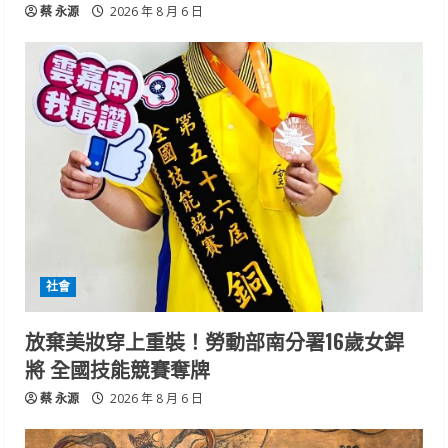
蔡 永源
2026 年 8 月 6 日
社會
放棄美妝穿上重裝！勞動部南分署16歲女銲
將 全國技能競賽奪牌
蔡 永源
2026 年 8 月 6 日