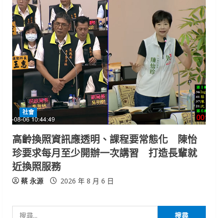
社會
高齡換照資訊應透明、課程要常態化 陳怡
珍要求每月至少開辦一次講習 打造長輩就
近換照服務
蔡 永源
2026 年 8 月 6 日
搜