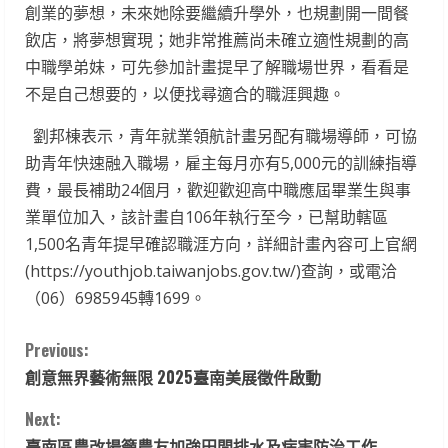
創業的夢想，未來她除要繼續升學外，也規劃開一間餐
飲店，將夢想實現；她非常推薦尚未確立適性規劃的高
中職學弟妹，可先參加計畫提早了解職場世界，看看是
不是自己想要的，以便找尋適合的職涯興趣。
劉邦棟表示，青年就業領航計畫另配有職場導師，可協
助青年快速融入職場，雇主每月亦有5,000元的訓練指導
費，最長補助24個月，歡迎歡迎高中職應屆畢業生與事
業單位加入，該計畫自106年執行至今，已幫助轄區
1,500名青年提早確認職涯方向，詳細計畫內容可上官網
(https://youthjob.taiwanjobs.gov.tw/)查詢，或電洽
（06）6985945轉1699。
C
Previous:
創意無界藝術無限 2025臺南美展徵件啟動
o
Next:
n
臺南區農改場籲農友加強田間排水及病害防治工作