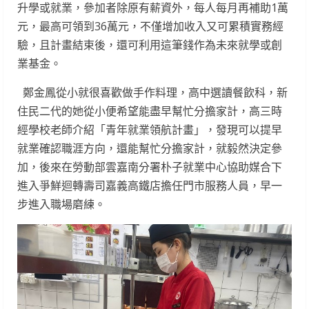
升學或就業，參加者除原有薪資外，每人每月再補助1萬
元，最高可領到36萬元，不僅增加收入又可累積實務經
驗，且計畫結束後，還可利用這筆錢作為未來就學或創
業基金。
鄭金鳳從小就很喜歡做手作料理，高中選讀餐飲科，新
住民二代的她從小便希望能盡早幫忙分擔家計，高三時
經學校老師介紹「青年就業領航計畫」，發現可以提早
就業確認職涯方向，還能幫忙分擔家計，就毅然決定參
加，後來在勞動部雲嘉南分署朴子就業中心協助媒合下
進入爭鮮迴轉壽司嘉義高鐵店擔任門市服務人員，早一
步進入職場磨練。