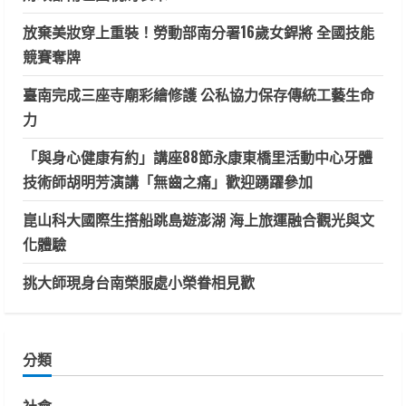
放棄美妝穿上重裝！勞動部南分署16歲女銲將 全國技能
競賽奪牌
臺南完成三座寺廟彩繪修護 公私協力保存傳統工藝生命
力
「與身心健康有約」講座88節永康東橋里活動中心牙體
技術師胡明芳演講「無齒之痛」歡迎踴躍參加
崑山科大國際生搭船跳島遊澎湖 海上旅運融合觀光與文
化體驗
挑大師現身台南榮服處小榮眷相見歡
分類
社會