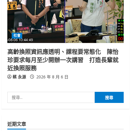
社會
高齡換照資訊應透明、課程要常態化 陳怡
珍要求每月至少開辦一次講習 打造長輩就
近換照服務
蔡 永源
2026 年 8 月 6 日
搜
尋
關
鍵
近期文章
字: