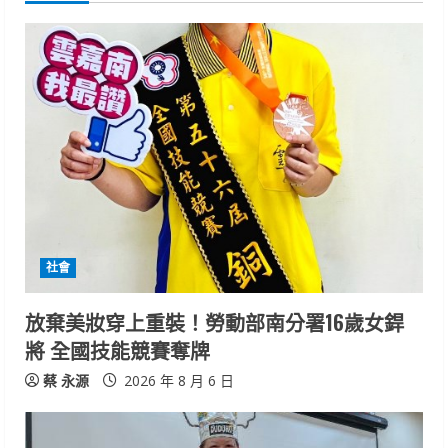
n
u
e
R
e
a
d
社會
i
放棄美妝穿上重裝！勞動部南分署16歲女銲
n
將 全國技能競賽奪牌
g
蔡 永源
2026 年 8 月 6 日