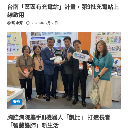
台南「區區有充電站」計畫，第9批充電站上
線啟用
蔡 永源
2026 年 8 月 7 日
醫療
胸腔病院攜手AI機器人「凱比」 打造長者
「智慧護肺」新生活