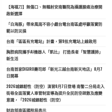
【海福刀】無傷口、無輻射安南醫院為攝護腺癌治療開
啟新選擇
「白海豚」帶來風雨不容小覷台電台南區處呼籲落實防
範以防災損
台南「區區有充電站」計畫，第9批充電站上線啟用
胸腔病院攜手AI機器人「凱比」 打造長者「智慧護肺」
新生活
台南首家DIGIRO壽司郎「新光三越台南新天地店」8月7
日開幕
2026城鎮韌性（防空）演習8月7日登場 南警二分局走入
街巷全面落實人車管制宣導為提升全民防空疏散及應變
意識，「2026城鎮韌性（防空）
財政部南區國稅局表示