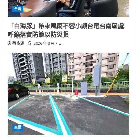
台電
「白海豚」帶來風雨不容小覷台電台南區處
呼籲落實防範以防災損
蔡 永源
2026 年 8 月 7 日
交通