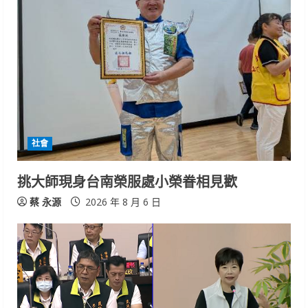
社會
挑大師現身台南榮服處小榮眷相見歡
蔡 永源
2026 年 8 月 6 日