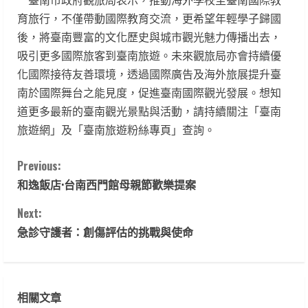
育旅行，不僅帶動國際教育交流，更希望年輕學子歸國
後，將臺南豐富的文化歷史與城市觀光魅力傳播出去，
吸引更多國際旅客到臺南旅遊。未來觀旅局亦會持續優
化國際接待友善環境，透過國際廣告及海外旅展提升臺
南於國際舞台之能見度，促進臺南國際觀光發展。想知
道更多最新的臺南觀光景點與活動，請持續關注「臺南
旅遊網」及「臺南旅遊粉絲專頁」查詢。
C
Previous:
和逸飯店·台南西門館母親節歡樂提案
o
Next:
n
急診守護者：創傷評估的挑戰與使命
t
i
相關文章