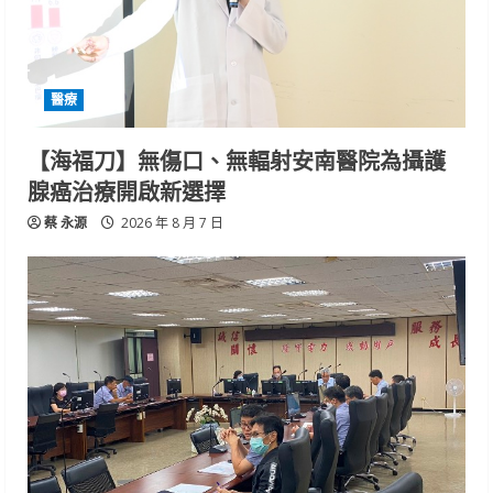
醫療
【海福刀】無傷口、無輻射安南醫院為攝護
腺癌治療開啟新選擇
蔡 永源
2026 年 8 月 7 日