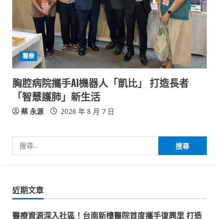
醫療
胸腔病院攜手AI機器人「凱比」 打造長者
「智慧護肺」新生活
蔡 永源
2026 年 8 月 7 日
搜
尋
關
鍵
近期文章
字:
醫療資源深入社區！台南新樓醫院首度攜手復興里 打造