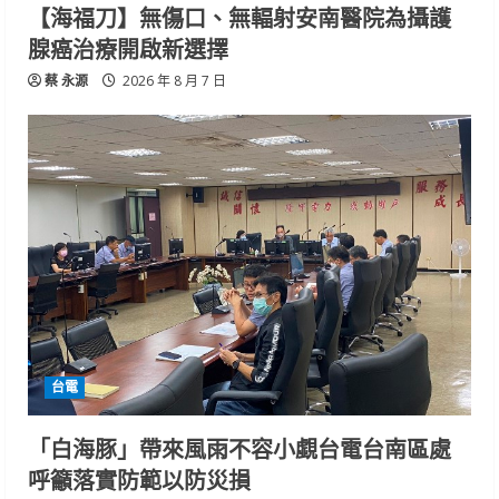
【海福刀】無傷口、無輻射安南醫院為攝護
腺癌治療開啟新選擇
蔡 永源
2026 年 8 月 7 日
台電
「白海豚」帶來風雨不容小覷台電台南區處
呼籲落實防範以防災損