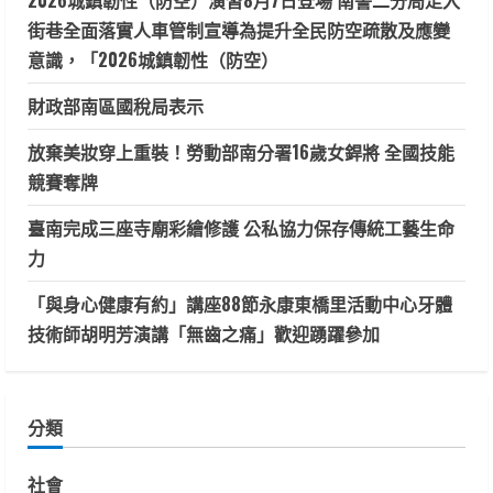
街巷全面落實人車管制宣導為提升全民防空疏散及應變
意識，「2026城鎮韌性（防空）
財政部南區國稅局表示
放棄美妝穿上重裝！勞動部南分署16歲女銲將 全國技能
競賽奪牌
臺南完成三座寺廟彩繪修護 公私協力保存傳統工藝生命
力
「與身心健康有約」講座88節永康東橋里活動中心牙體
技術師胡明芳演講「無齒之痛」歡迎踴躍參加
分類
社會