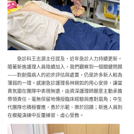
急診科王志源主任提及，近年急診人力持續更新，
隨著新進護理人員陸續加入，我們觀察到一個關鍵問題
——對創傷病人的初步評估與處置，仍是許多新人較為
薄弱的一環。感謝急診護理長林婉如的用心安排，讓當
責氛圍在團隊中表現無遺，由資深護理師願意主動承擔
帶領責任，毫無保留地傳授臨床經驗與應對眉角；中生
代團隊也積極響應，勇於示範、樂於回饋；新進人員則
在模擬演練中反覆練習、虛心受教。