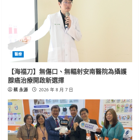
醫療
【海福刀】無傷口、無輻射安南醫院為攝護
腺癌治療開啟新選擇
蔡 永源
2026 年 8 月 7 日