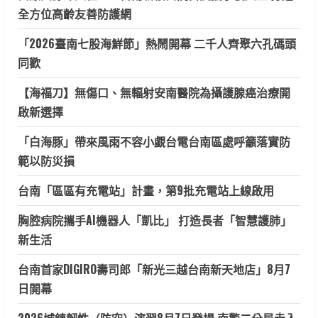
全方位高齡友善防護網
「2026臺南七股海鮮節」熱鬧開幕 二千人齊聚六孔碼頭
同歡
【海福刀】無傷口、無輻射安南醫院為攝護腺癌治療開
啟新選擇
「白海豚」帶來風雨不容小覷台電台南區處呼籲落實防
範以防災損
台南「區區有充電站」計畫，第9批充電站上線啟用
胸腔病院攜手AI機器人「凱比」 打造長者「智慧護肺」
新生活
台南首家DIGIRO壽司郎「新光三越台南新天地店」8月7
日開幕
2026城鎮韌性（防空）演習8月7日登場 南警二分局走入