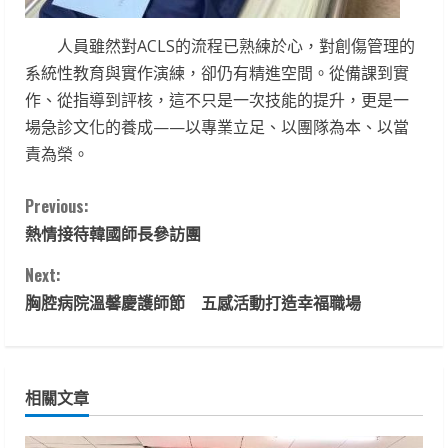
人員雖然對ACLS的流程已熟練於心，對創傷管理的
系統性教育與實作演練，卻仍有精進空間。從備課到實
作、從指導到評核，這不只是一次技能的提升，更是一
場急診文化的養成——以專業立足、以團隊為本、以當
責為榮。
C
Previous:
熱情接待韓國師長參訪團
o
Next:
n
胸腔病院溫馨慶護師節 五感活動打造幸福職場
t
i
相關文章
n