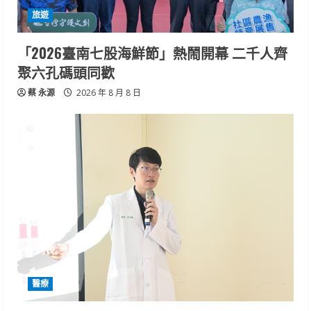
旅遊
「2026臺南七股海鮮節」熱鬧開幕 二千人齊
聚六孔碼頭同歡
蔡 永源
2026 年 8 月 8 日
醫療