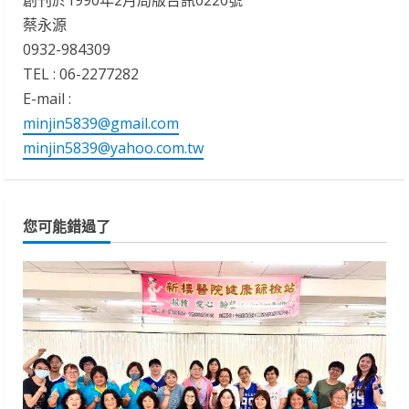
蔡永源
0932-984309
TEL : 06-2277282
E-mail :
minjin5839@gmail.com
minjin5839@yahoo.com.tw
您可能錯過了