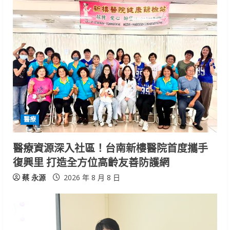
u
e
R
e
a
d
醫療
i
醫療資源深入社區！台南新樓醫院首度攜手
n
復興里 打造全方位高齡友善防護網
g
蔡 永源
2026 年 8 月 8 日