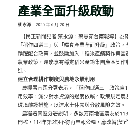
產業全面升級啟動
蔡 永源
2025 年 6 月 20 日
【民正新聞記者:蔡永源，蔡慧茹台南報導】為
「稻作四選三」與「糧食產業全面升級」政策，全
踴躍配合政策，並鼓勵加入「稻米產銷契作集團
農業政策，還能享有穩定稻米產銷集團產區契作
進。
建立合理耕作制度與農地永續利用
農糧署南區分署表示，「稻作四選三」政策自1
用效率，減少對水資源的過度依賴。政策規定農
環境維護措施，以達水土休養與分散風險之效。
農糧署南區分署說明，多數嘉南地區農友於113
門檻，114年第2期不得再申報公糧，應改轉(