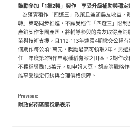
鼓勵參加「1集2轉」契作 享受升級補助與穩定
為落實稻作「四選三」政策且兼顧農友收益，政府
轉」策略同步推進，不願受稻作「四選三」限制
產銷契作集團產區，將輔導參與的農友取得產銷
苗與技術支援，且112-113年連續4期繳交公
個期作每公頃1萬元，獎勵最高可領取2年。另選擇
任一年度第2期作申報種稻有案之田區，2期作
不種稻獎勵1.5萬元，如申報大豆、胡麻等戰略作
能享受穩定行銷與合理價格保障。
C
Previous:
財政部南區國稅局表示
o
n