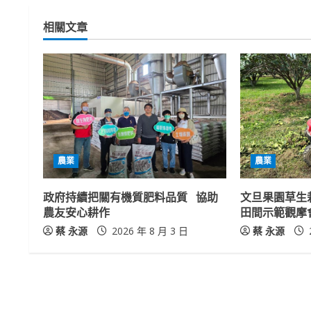
t
相關文章
i
n
u
e
R
農業
農業
e
政府持續把關有機質肥料品質 協助
文旦果園草生
a
農友安心耕作
田間示範觀摩
蔡 永源
2026 年 8 月 3 日
蔡 永源
d
i
n