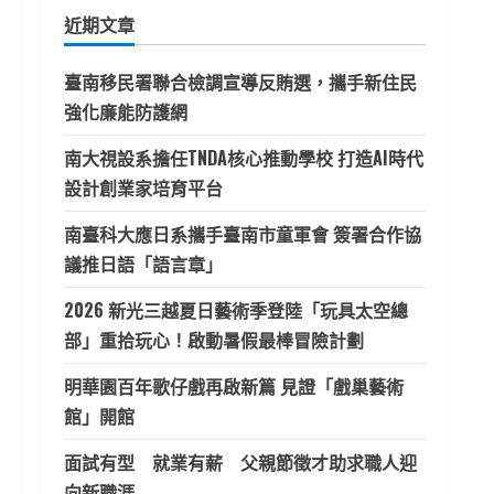
鍵
近期文章
字:
臺南移民署聯合檢調宣導反賄選，攜手新住民
強化廉能防護網
南大視設系擔任TNDA核心推動學校 打造AI時代
設計創業家培育平台
南臺科大應日系攜手臺南市童軍會 簽署合作協
議推日語「語言章」
2026 新光三越夏日藝術季登陸「玩具太空總
部」重拾玩心！啟動暑假最棒冒險計劃
明華園百年歌仔戲再啟新篇 見證「戲巢藝術
館」開館
面試有型 就業有薪 父親節徵才助求職人迎
向新職涯