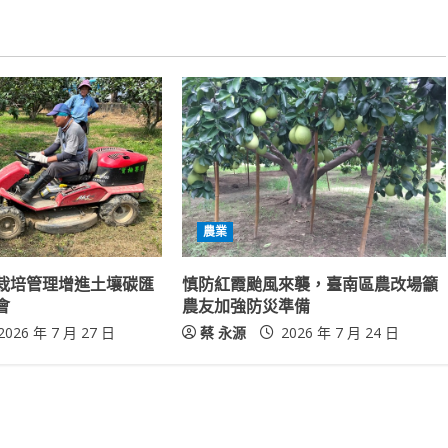
農業
栽培管理增進土壤碳匯
慎防紅霞颱風來襲，臺南區農改場籲
會
農友加強防災準備
2026 年 7 月 27 日
蔡 永源
2026 年 7 月 24 日