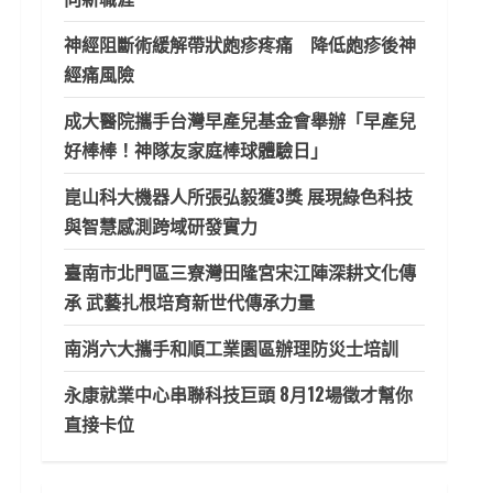
神經阻斷術緩解帶狀皰疹疼痛 降低皰疹後神
經痛風險
成大醫院攜手台灣早產兒基金會舉辦「早產兒
好棒棒！神隊友家庭棒球體驗日」
崑山科大機器人所張弘毅獲3獎 展現綠色科技
與智慧感測跨域研發實力
臺南市北門區三寮灣田隆宮宋江陣深耕文化傳
承 武藝扎根培育新世代傳承力量
南消六大攜手和順工業園區辦理防災士培訓
永康就業中心串聯科技巨頭 8月12場徵才幫你
直接卡位