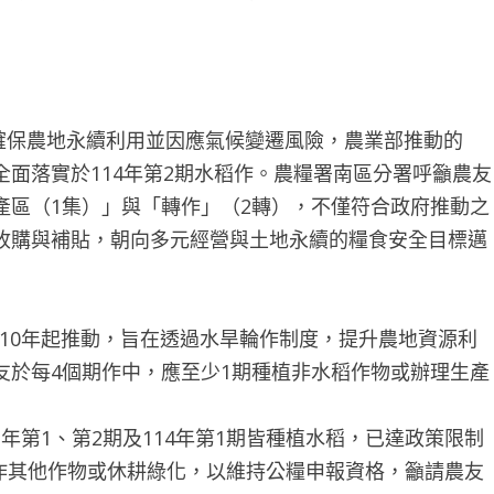
確保農地永續利用並因應氣候變遷風險，農業部推動的
面落實於114年第2期水稻作。農糧署南區分署呼籲農友
產區（1集）」與「轉作」（2轉），不僅符合政府推動之
收購與補貼，朝向多元經營與土地永續的糧食安全目標邁
10年起推動，旨在透過水旱輪作制度，提升農地資源利
友於每4個期作中，應至少1期種植非水稻作物或辦理生產
年第1、第2期及114年第1期皆種植水稻，已達政策限制
契)作其他作物或休耕綠化，以維持公糧申報資格，籲請農友