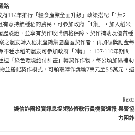
通路
114年推行「糧食產業全面升級」政策搭配「1集2
且有意持續種稻的農民，可參加政府「1集」，加入稻米
履歷驗證，並享有契作收購價格保障、契作補助及優質種
糧有案之農友轉入稻米產銷集團產區契作者，再加碼獎勵金每
不種水稻的農友可參加政府「2轉」，107-110年期間
改種植「綠色環境給付計畫」轉契作作物，每公頃加碼補助
物並搭配契作模式，可領取轉作獎勵7萬元至5.5萬元，還
Next:
誤信詐團投資訊息提領裝修款行員機警通報 與警協
力阻詐