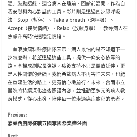
湯」鼓勵語錄，適合病人在睡前、回診前翻閱，作為自
我安慰與內心對話的工具。影片則是透過四步驟呼吸
法：Stop（暫停）、Take a breath（深呼吸）、
Accept（接受情緒）、Relax（放鬆身體），教導病人在
焦慮升高時快速穩定情緒。
血液腫瘤科醫療團隊表示，病人最怕的是不知道下一
步怎麼辦，希望透過這些工具，提供一條安心依靠的
路。李楊成副院長強調，癌後支持不只是醫療延伸，更
是人性關懷的延續。我們希望病人不再害怕未來，也能
在重建生活的路上，更有信心地前行。未來，台南市立
醫院將持續深化癌後照護內容，並推動更多元的病人教
育模式，從心出發，陪伴每一位走過癌症旅程的勇者。
C
Previous:
嘉藥西廚隊征戰五國奪國際獎牌64面
o
Next: