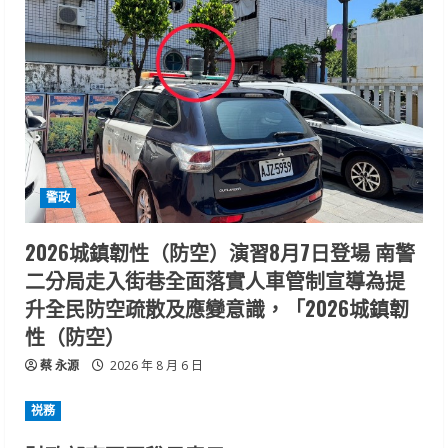
警政
2026城鎮韌性（防空）演習8月7日登場 南警
二分局走入街巷全面落實人車管制宣導為提
升全民防空疏散及應變意識，「2026城鎮韌
性（防空）
蔡 永源
2026 年 8 月 6 日
祱務