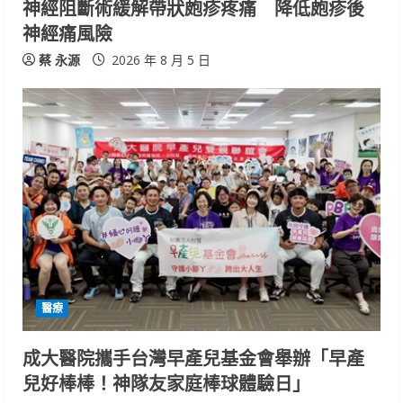
神經阻斷術緩解帶狀皰疹疼痛 降低皰疹後
n
神經痛風險
g
蔡 永源
2026 年 8 月 5 日
醫療
成大醫院攜手台灣早產兒基金會舉辦「早產
兒好棒棒！神隊友家庭棒球體驗日」