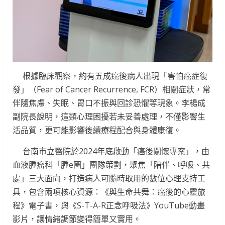
根據臨床觀察，約有五成癌後病人出現「害怕癌症復
發」（Fear of Cancer Recurrence, FCR）相關症狀，常
伴隨焦慮、失眠、胃口不振與回診恐懼等現象。李楊成
副院長說明，這類心理困擾若未妥善處理，不僅影響生
活品質，更可能影響後續療程配合與身體康復。
台南市立醫院於2024年底啟動「癌後關懷專案」，由
血液腫瘤科「腫e圈」團隊策劃，聚焦「陪伴、呼吸、共
處」三大面向，打造病人可隨時取用的數位心理支持工
具，包含兩項核心資源：《與生命共舞：癌後的心靈旅
程》電子書，與《S-T-A-R正念呼吸法》YouTube動畫
影片，讓情緒調節變得簡單又實用。