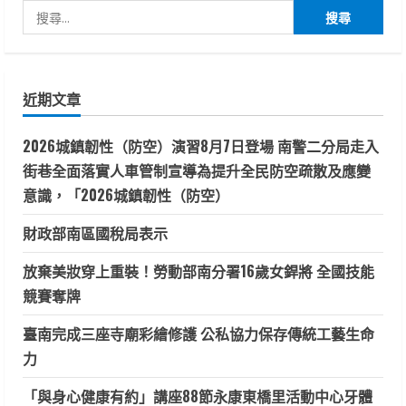
搜
尋
關
鍵
近期文章
字:
2026城鎮韌性（防空）演習8月7日登場 南警二分局走入
街巷全面落實人車管制宣導為提升全民防空疏散及應變
意識，「2026城鎮韌性（防空）
財政部南區國稅局表示
放棄美妝穿上重裝！勞動部南分署16歲女銲將 全國技能
競賽奪牌
臺南完成三座寺廟彩繪修護 公私協力保存傳統工藝生命
力
「與身心健康有約」講座88節永康東橋里活動中心牙體