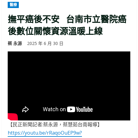
醫療
撫平癌後不安 台南市立醫院癌
後數位關懷資源溫暖上線
蔡 永源
2025 年 6 月 30 日
【民正新聞記者:蔡永源，蔡慧茹台南報導】
https://youtu.be/rRaqoOuEP9w?