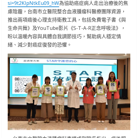
si=9t2KIpNtkEu09_hW
為協助癌症病人走出治療後的焦
慮陰霾，台南市立醫院整合血液腫瘤科醫療團隊資源，
推出兩項癌後心理支持衛教工具，包括免費電子書《與
生命共舞》及YouTube影片《S-T-A-R正念呼吸法》，
盼以溫暖內容與具體自我調節技巧，幫助病人穩定情
緒、減少對癌症復發的恐懼。