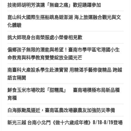
技術師胡明芳演講「無齒之痛」歡迎踴躍參加
崑山科大國際生搭船跳島遊澎湖 海上旅運融合觀光與文
化體驗
挑大師現身台南榮服處小榮眷相見歡
偏鄉孩子無限的潛能與希望！臺南市學甲區宅港國小生
命教育與科學教育雙雙綻放全國光芒
南臺科大產設系學生赴澳實習 用精湛手藝修復精品 跨越
語言隔閡
鮮食玉米市場吹起「甜糯風」 臺南場積極布局新品種
育種
白海豚颱風逼近，臺南區農改場籲農友加強防災準備
新光三越 台南小北門《做十六歲成年禮》8/18-8/19登場