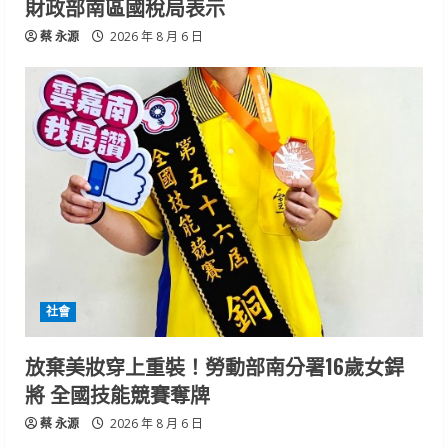
財政部南區國稅局表示
蔡 永源
2026 年 8 月 6 日
社會
放棄美妝穿上重裝！勞動部南分署16歲女銲
將 全國技能競賽奪牌
蔡 永源
2026 年 8 月 6 日