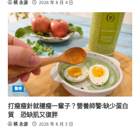
蔡 永源
2026 年 8 月 4 日
醫療
打瘦瘦針就穩瘦一輩子？營養師警:缺少蛋白
質 恐缺肌又復胖
蔡 永源
2026 年 8 月 3 日