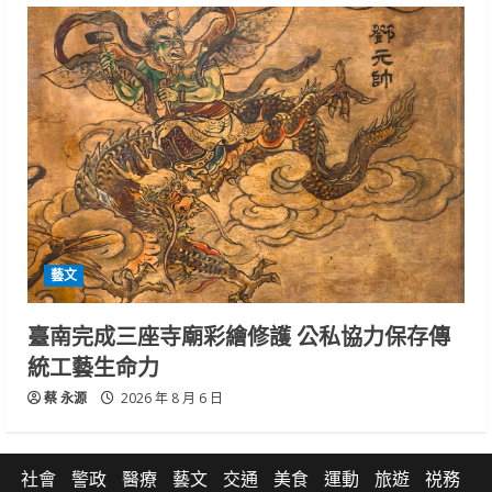
藝文
臺南完成三座寺廟彩繪修護 公私協力保存傳
統工藝生命力
蔡 永源
2026 年 8 月 6 日
社會
警政
醫療
藝文
交通
美食
運動
旅遊
祱務