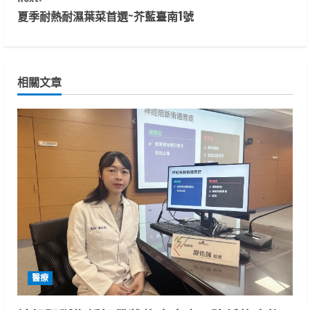
n
夏季耐熱耐濕葉菜首選~芥藍臺南1號
t
i
相關文章
n
u
e
R
e
a
d
醫療
i