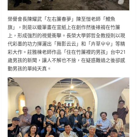
榮譽會長陳耀武「左右簾春夢」陳至愷老師「鯉魚
旗」，則是以蠟筆畫在宣紙上在創作然後裱褙在竹簾
上，形成強烈的視覺衝擊。長榮大學郭哲全教授則以現
代彩墨的功力揮灑出「舞影云云」和「卉草屮屮」等精
彩大作。莊雅棟老師作品「住在竹簾裡的男孩」台中21
歲男孩的新聞，讓人不解也不捨，在疑惑難過之後卻感
動男孩的單純天真。