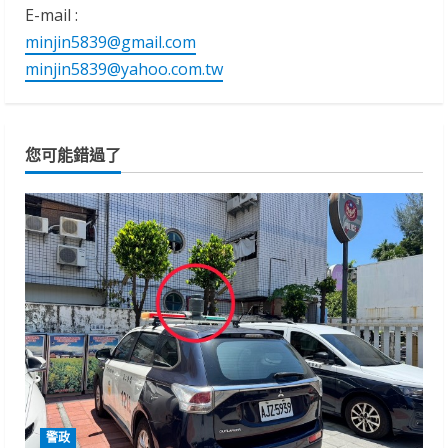
E-mail :
minjin5839@gmail.com
minjin5839@yahoo.com.tw
您可能錯過了
警政