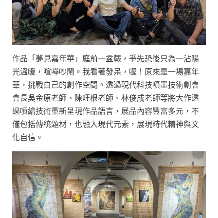
作品「夢見嘉年華」庭前一盆蕨，爭先恐後只為一沾陽
光溫暖，喧嘩吵鬧。我看著發呆，喔！原來是一場嘉年
華，挑戰自己的創作空間。透過現代科技噴墨技術創會
會長吳金原老師、陳旺根老師、林俊成老師等將大作透
過噴繪技術重新呈現作品語言，展品內容豐富多元，不
僅包括傳統題材，也融入現代元素，展現時代精神與文
化自信。