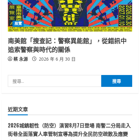
展覽
南美館「搜查記：警察異能館」，從錯訊中
追索警察與時代的關係
蔡 永源
2026 年 6 月 30 日
搜
尋
關
鍵
近期文章
字:
2026城鎮韌性（防空）演習8月7日登場 南警二分局走入
街巷全面落實人車管制宣導為提升全民防空疏散及應變