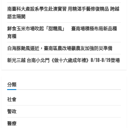
南臺科大產設系學生赴澳實習 用精湛手藝修復精品 跨越
語言隔閡
鮮食玉米市場吹起「甜糯風」 臺南場積極布局新品種
育種
白海豚颱風逼近，臺南區農改場籲農友加強防災準備
新光三越 台南小北門《做十六歲成年禮》8/18-8/19登場
分類
社會
警政
醫療