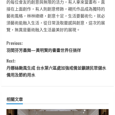
的每位會友的創意與無限的活力，有人拿來當畫布，直
接在上面創作，有人則創意修飾，襯托作品成為獨特的
藝術風格，林林總總，創意十足，生活要藝術化，就必
須藝術能融入生活，從日常汲取靈感與創意，這次的展
覽，無異是藝術融入生活最美好的展現。
C
Previous:
羽間芬芳墨舞—黃明賢的書畫世界任徜徉
o
Next:
n
丹娜絲颱風生成 台水第六區處加強戒備並籲請民眾儲水
t
備用及節約用水
i
n
相關文章
u