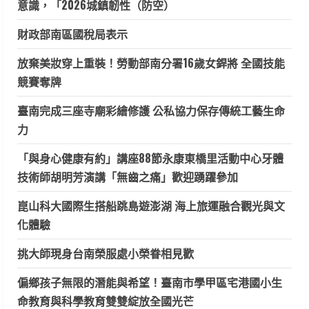
意識，「2026城鎮韌性（防空）
財政部南區國稅局表示
放棄美妝穿上重裝！勞動部南分署16歲女銲將 全國技能
競賽奪牌
臺南完成三座寺廟彩繪修護 公私協力保存傳統工藝生命
力
「與身心健康有約」講座88節永康東橋里活動中心牙體
技術師胡明芳演講「無齒之痛」歡迎踴躍參加
崑山科大國際生搭船跳島遊澎湖 海上旅運融合觀光與文
化體驗
挑大師現身台南榮服處小榮眷相見歡
偏鄉孩子無限的潛能與希望！臺南市學甲區宅港國小生
命教育與科學教育雙雙綻放全國光芒