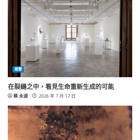
e
R
e
a
d
i
展覽
n
在裂縫之中，看見生命重新生成的可能
g
蔡 永源
2026 年 7 月 17 日