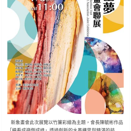
新象畫會此次展覽以竹簾彩繪為主題，會長陳毓彬作品
「橫看成嶺側成峰」透過創新的水墨構思與精湛的技