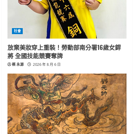
社會
放棄美妝穿上重裝！勞動部南分署16歲女銲
將 全國技能競賽奪牌
蔡 永源
2026 年 8 月 6 日