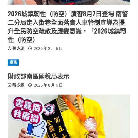
2026城鎮韌性（防空）演習8月7日登場 南警
二分局走入街巷全面落實人車管制宣導為提
升全民防空疏散及應變意識，「2026城鎮韌
性（防空）
蔡 永源
2026 年 8 月 6 日
祱務
財政部南區國稅局表示
蔡 永源
2026 年 8 月 6 日