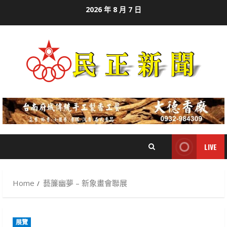
Skip
2026 年 8 月 7 日
to
content
LIVE
Home
藝簾幽夢 – 新象畫會聯展
展覽