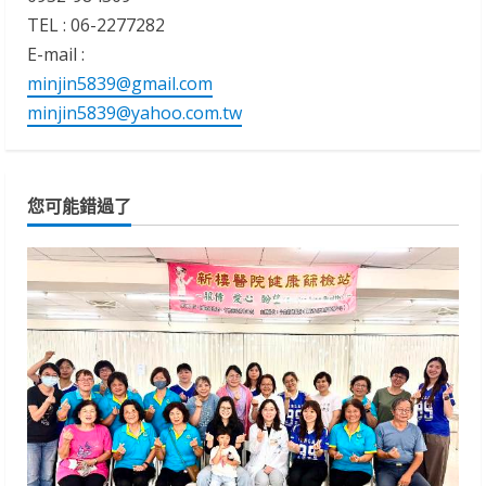
TEL : 06-2277282
E-mail :
minjin5839@gmail.com
minjin5839@yahoo.com.tw
您可能錯過了