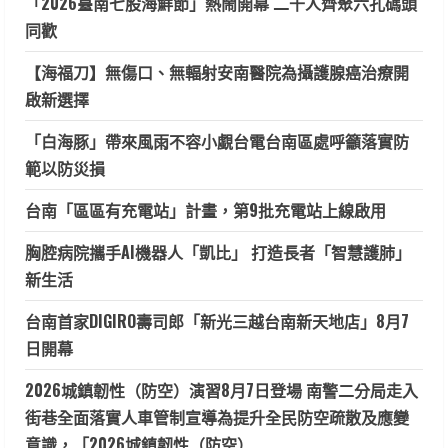
「2026臺南七股海鮮節」熱鬧開幕 二千人齊聚六孔碼頭
同歡
【海福刀】無傷口、無輻射安南醫院為攝護腺癌治療開
啟新選擇
「白海豚」帶來風雨不容小覷台電台南區處呼籲落實防
範以防災損
台南「區區有充電站」計畫，第9批充電站上線啟用
胸腔病院攜手AI機器人「凱比」 打造長者「智慧護肺」
新生活
台南首家DIGIRO壽司郎「新光三越台南新天地店」8月7
日開幕
2026城鎮韌性（防空）演習8月7日登場 南警二分局走入
街巷全面落實人車管制宣導為提升全民防空疏散及應變
意識，「2026城鎮韌性（防空）