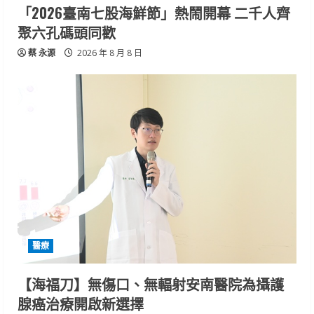
「2026臺南七股海鮮節」熱鬧開幕 二千人齊
聚六孔碼頭同歡
蔡 永源
2026 年 8 月 8 日
醫療
【海福刀】無傷口、無輻射安南醫院為攝護
腺癌治療開啟新選擇