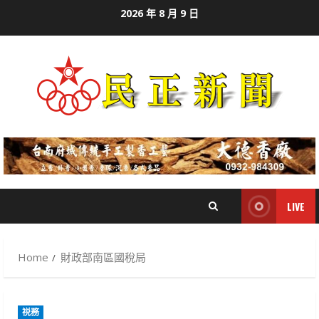
Skip
2026 年 8 月 9 日
to
content
LIVE
Home
財政部南區國稅局
祱務