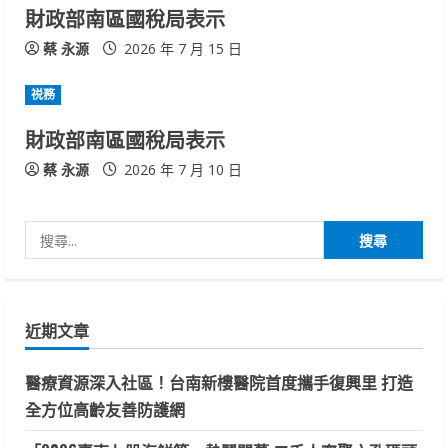
財政部南區國稅局表示
a
蔡 永源
2026 年 7 月 15 日
d
祱務
i
財政部南區國稅局表示
n
蔡 永源
2026 年 7 月 10 日
g
搜
尋
關
鍵
近期文章
字:
醫療資源深入社區！台南新樓醫院首度攜手復興里 打造
全方位高齡友善防護網