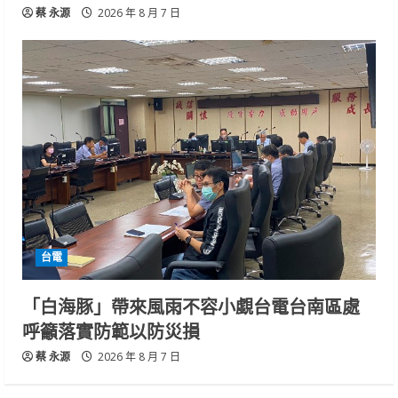
蔡 永源
2026 年 8 月 7 日
台電
「白海豚」帶來風雨不容小覷台電台南區處
呼籲落實防範以防災損
蔡 永源
2026 年 8 月 7 日