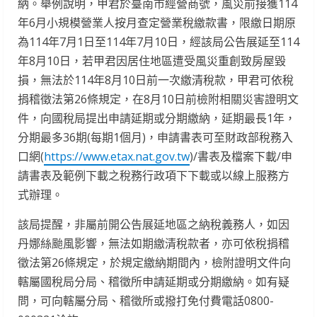
納。舉例說明，甲君於臺南市經營商號，風災前接獲114
年6月小規模營業人按月查定營業稅繳款書，限繳日期原
為114年7月1日至114年7月10日，經該局公告展延至114
年8月10日，若甲君因居住地區遭受風災重創致房屋毀
損，無法於114年8月10日前一次繳清稅款，甲君可依稅
捐稽徵法第26條規定，在8月10日前檢附相關災害證明文
件，向國稅局提出申請延期或分期繳納，延期最長1年，
分期最多36期(每期1個月)，申請書表可至財政部稅務入
口網(
https://www.etax.nat.gov.tw
)/書表及檔案下載/申
請書表及範例下載之稅務行政項下下載或以線上服務方
式辦理。
該局提醒，非屬前開公告展延地區之納稅義務人，如因
丹娜絲颱風影響，無法如期繳清稅款者，亦可依稅捐稽
徵法第26條規定，於規定繳納期間內，檢附證明文件向
轄屬國稅局分局、稽徵所申請延期或分期繳納。如有疑
問，可向轄屬分局、稽徵所或撥打免付費電話0800-