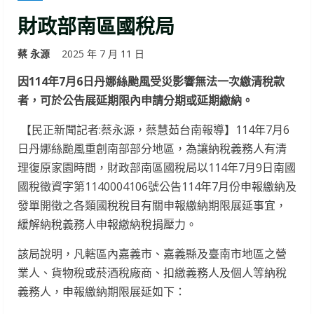
財政部南區國稅局
蔡 永源
2025 年 7 月 11 日
因
114
年
7
月
6
日丹娜絲颱風受災影響無法一次繳清稅款
者，可於公告展延期限內申請分期或延期繳納。
【民正新聞記者:蔡永源，蔡慧茹台南報導】114年7月6
日丹娜絲颱風重創南部部分地區，為讓納稅義務人有清
理復原家園時間，財政部南區國稅局以114年7月9日南國
國稅徵資字第1140004106號公告114年7月份申報繳納及
發單開徵之各類國稅稅目有關申報繳納期限展延事宜，
緩解納稅義務人申報繳納稅捐壓力。
該局說明，凡轄區內嘉義市、嘉義縣及臺南市地區之營
業人、貨物稅或菸酒稅廠商、扣繳義務人及個人等納稅
義務人，申報繳納期限展延如下：