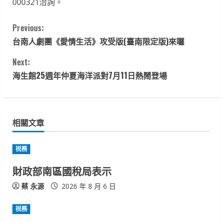
000321洽詢。
C
Previous:
台南人劇團《愛情生活》攻受版(臺南限定版)來囉
o
Next:
n
海生館25週年仲夏海洋派對7月11日熱鬧登場
t
i
相關文章
n
u
祱務
財政部南區國稅局表示
e
蔡 永源
2026 年 8 月 6 日
R
祱務
e