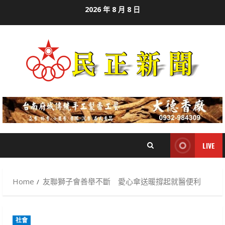
Skip
2026 年 8 月 8 日
to
content
LIVE
Home
友聯獅子會善舉不斷 愛心傘送暖撐起就醫便利
社會