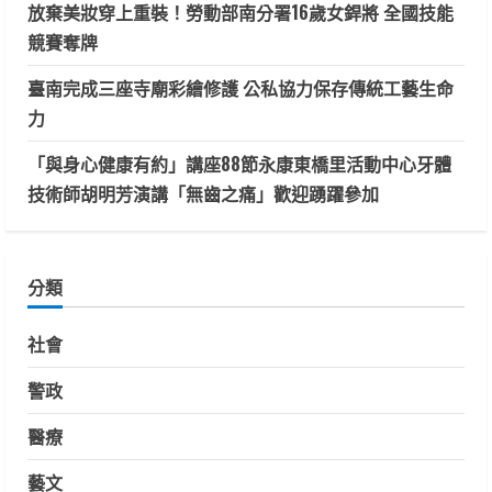
放棄美妝穿上重裝！勞動部南分署16歲女銲將 全國技能
競賽奪牌
臺南完成三座寺廟彩繪修護 公私協力保存傳統工藝生命
力
「與身心健康有約」講座88節永康東橋里活動中心牙體
技術師胡明芳演講「無齒之痛」歡迎踴躍參加
分類
社會
警政
醫療
藝文