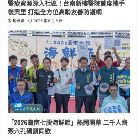
醫療資源深入社區！台南新樓醫院首度攜手
復興里 打造全方位高齡友善防護網
蔡 永源
2026 年 8 月 8 日
旅遊
「2026臺南七股海鮮節」熱鬧開幕 二千人齊
聚六孔碼頭同歡