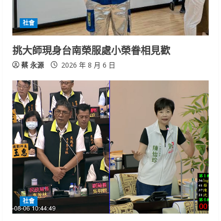
社會
挑大師現身台南榮服處小榮眷相見歡
蔡 永源
2026 年 8 月 6 日
社會