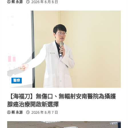
蔡 永源
2026 年 8 月 8 日
醫療
【海福刀】無傷口、無輻射安南醫院為攝護
腺癌治療開啟新選擇
蔡 永源
2026 年 8 月 7 日