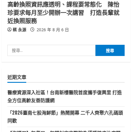
高齡換照資訊應透明、課程要常態化 陳怡
珍要求每月至少開辦一次講習 打造長輩就
近換照服務
蔡 永源
2026 年 8 月 6 日
搜
尋
關
鍵
近期文章
字:
醫療資源深入社區！台南新樓醫院首度攜手復興里 打造
全方位高齡友善防護網
「2026臺南七股海鮮節」熱鬧開幕 二千人齊聚六孔碼頭
同歡