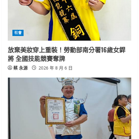
a
d
i
社會
n
放棄美妝穿上重裝！勞動部南分署16歲女銲
將 全國技能競賽奪牌
g
蔡 永源
2026 年 8 月 6 日