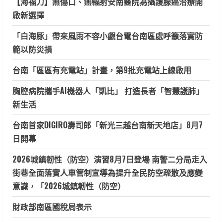
【海福刀】無傷口、無輻射安南醫院為攝護腺癌治療開
啟新選擇
「白海豚」帶來風雨不容小覷台電台南區處呼籲落實防
範以防災損
台南「區區有充電站」計畫，第9批充電站上線啟用
胸腔病院攜手AI機器人「凱比」 打造長者「智慧護肺」
新生活
台南首家DIGIRO壽司郎「新光三越台南新天地店」8月7
日開幕
2026城鎮韌性（防空）演習8月7日登場 南警二分局走入
街巷全面落實人車管制宣導為提升全民防空疏散及應變
意識，「2026城鎮韌性（防空）
財政部南區國稅局表示