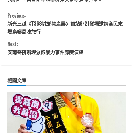
C
Previous:
新光三越《T368城鄉物產展》首站8/21登場邀請全民來
o
場島嶼風味旅行
n
Next:
t
安南醫院辦理急診暴力事件應變演練
i
n
相關文章
u
e
R
e