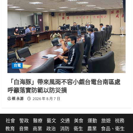
台電
「白海豚」帶來風雨不容小覷台電台南區處
呼籲落實防範以防災損
蔡 永源
2026 年 8 月 7 日
社會
警政
醫療
藝文
交通
美食
運動
旅遊
祱務
教育
音樂
商業
政治
消防
衛生
農業
食品、衛生