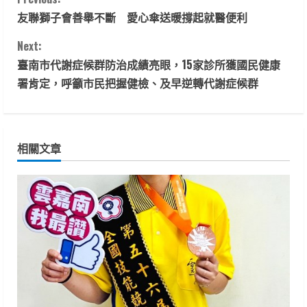
C
友聯獅子會善舉不斷 愛心傘送暖撐起就醫便利
o
Next:
n
臺南市代謝症候群防治成績亮眼，15家診所獲國民健康
t
署肯定，呼籲市民把握健檢、及早逆轉代謝症候群
i
n
相關文章
u
e
R
e
a