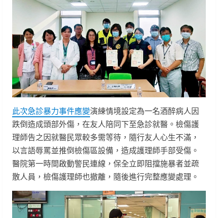
此次急診暴力事件應變
演練情境設定為一名酒醉病人因
跌倒造成頭部外傷，在友人陪同下至急診就醫。檢傷護
理師告之因就醫民眾較多需等待，隨行友人心生不滿，
以言語辱罵並推倒檢傷區設備，造成護理師手部受傷。
醫院第一時間啟動警民連線，保全立即阻擋施暴者並疏
散人員，檢傷護理師也撤離，隨後進行完整應變處理。