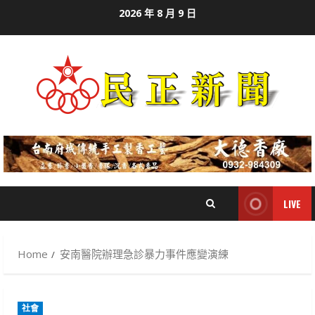
Skip
2026 年 8 月 9 日
to
content
LIVE
Home
安南醫院辦理急診暴力事件應變演練
社會