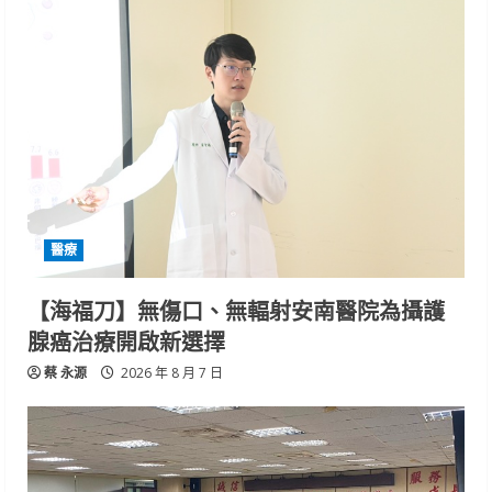
醫療
【海福刀】無傷口、無輻射安南醫院為攝護
腺癌治療開啟新選擇
蔡 永源
2026 年 8 月 7 日