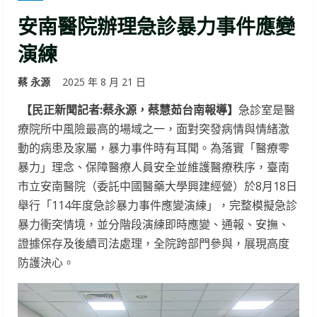
安南醫院辦理急診暴力事件應變
演練
蔡 永源
2025 年 8 月 21 日
【民正新聞記者:蔡永源，蔡慧茹台南報導】
急診室是醫
療院所中風險最高的場域之一，面對突發病情與情緒激
動的病患及家屬，暴力事件時有耳聞。為落實「醫療零
暴力」理念、保障醫療人員安全並維護醫療秩序，臺南
市立安南醫院（委託中國醫藥大學興建經營）於8月18日
舉行「114年度急診暴力事件應變演練」，完整模擬急診
暴力衝突情境，並分階段演練即時應變、通報、安撫、
證據保存及後續司法處理，全院跨部門參與，展現高度
防護決心。