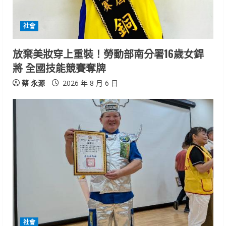
d
i
社會
n
放棄美妝穿上重裝！勞動部南分署16歲女銲
將 全國技能競賽奪牌
g
蔡 永源
2026 年 8 月 6 日
社會