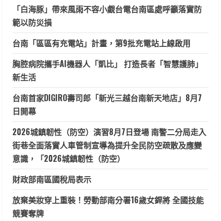
「白海豚」帶來風雨不容小覷台電台南區處呼籲落實防
範以防災損
台南「區區有充電站」計畫，第9批充電站上線啟用
胸腔病院攜手AI機器人「凱比」 打造長者「智慧護肺」
新生活
台南首家DIGIRO壽司郎「新光三越台南新天地店」8月7
日開幕
2026城鎮韌性（防空）演習8月7日登場 南警二分局走入
街巷全面落實人車管制宣導為提升全民防空疏散及應變
意識，「2026城鎮韌性（防空）
財政部南區國稅局表示
放棄美妝穿上重裝！勞動部南分署16歲女銲將 全國技能
競賽奪牌