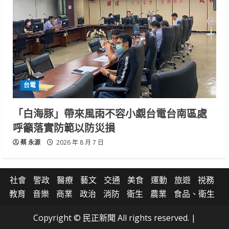
台電
「白海豚」帶來風雨不容小覷台電台南區處
呼籲落實防範以防災損
蔡 永源
2026 年 8 月 7 日
社會
警政
醫療
藝文
交通
美食
運動
旅遊
祱務
教育
音樂
商業
政治
消防
衛生
農業
食品、衛生
Copyright © 民正新聞 All rights reserved.
|