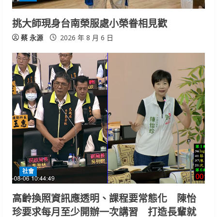
挑大師現身台南榮服處小榮眷相見歡
蔡 永源
2026 年 8 月 6 日
社會
高齡換照資訊應透明、課程要常態化 陳怡
珍要求每月至少開辦一次講習 打造長輩就