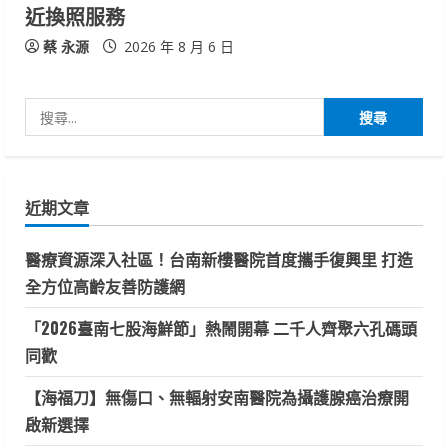
近換照服務
蔡 永源
2026 年 8 月 6 日
搜
尋
關
鍵
近期文章
字:
醫療資源深入社區！台南新樓醫院首度攜手復興里 打造
全方位高齡友善防護網
「2026臺南七股海鮮節」熱鬧開幕 二千人齊聚六孔碼頭
同歡
【海福刀】無傷口、無輻射安南醫院為攝護腺癌治療開
啟新選擇