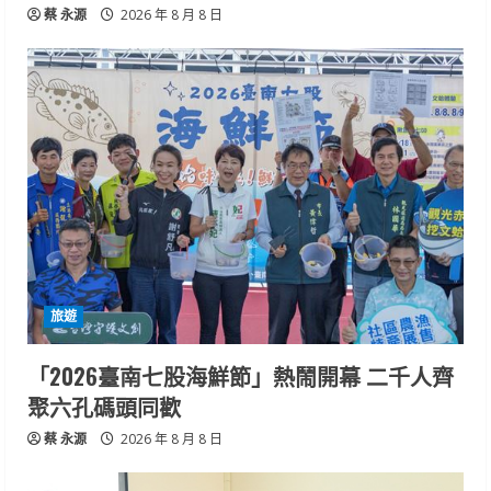
蔡 永源
2026 年 8 月 8 日
旅遊
「2026臺南七股海鮮節」熱鬧開幕 二千人齊
聚六孔碼頭同歡
蔡 永源
2026 年 8 月 8 日