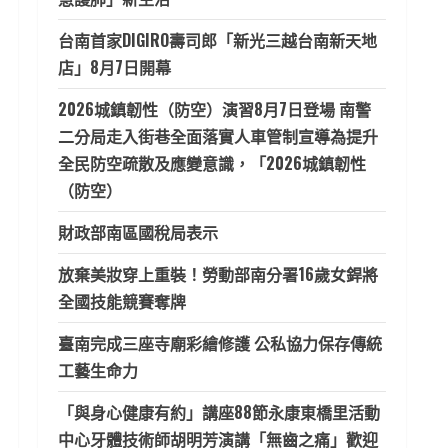
台南首家DIGIRO壽司郎「新光三越台南新天地
店」8月7日開幕
2026城鎮韌性（防空）演習8月7日登場 南警
二分局走入街巷全面落實人車管制宣導為提升
全民防空疏散及應變意識，「2026城鎮韌性
（防空）
財政部南區國稅局表示
放棄美妝穿上重裝！勞動部南分署16歲女銲將
全國技能競賽奪牌
臺南完成三座寺廟彩繪修護 公私協力保存傳統
工藝生命力
「與身心健康有約」講座88節永康東橋里活動
中心牙體技術師胡明芳演講「無齒之痛」歡迎