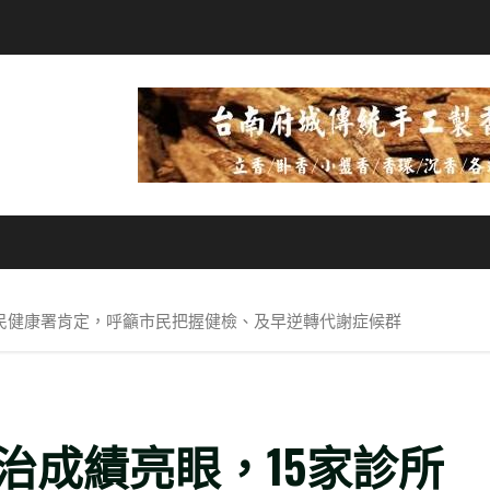
民健康署肯定，呼籲市民把握健檢、及早逆轉代謝症候群
治成績亮眼，15家診所