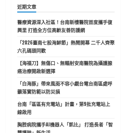
鍵
近期文章
字:
醫療資源深入社區！台南新樓醫院首度攜手復
興里 打造全方位高齡友善防護網
「2026臺南七股海鮮節」熱鬧開幕 二千人齊聚
六孔碼頭同歡
【海福刀】無傷口、無輻射安南醫院為攝護腺
癌治療開啟新選擇
「白海豚」帶來風雨不容小覷台電台南區處呼
籲落實防範以防災損
台南「區區有充電站」計畫，第9批充電站上
線啟用
胸腔病院攜手AI機器人「凱比」 打造長者「智
慧護肺」新生活