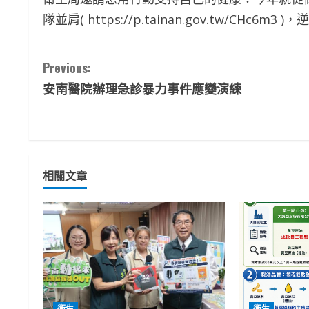
隊並肩( https://p.tainan.gov.tw/CHc6
C
Previous:
安南醫院辦理急診暴力事件應變演練
o
n
t
相關文章
i
n
u
e
R
衛生
衛生