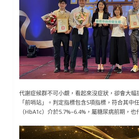
代謝症候群不可小覷，看起來沒症狀，卻會大幅
「前哨站」。判定指標包含5項指標，符合其中任
（HbA1c）介於5.7%–6.4%，屬糖尿病前期