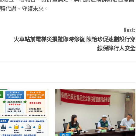
m3 )，逆轉代謝、守護未來。
Next:
火車站前電梯災損難即時修復 陳怡珍促速劃設行穿
線保障行人安全
衛生