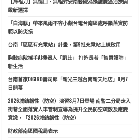
【海福刀】無傷口、無輻射安南醫院為攝護腺癌治療開
啟新選擇
「白海豚」帶來風雨不容小覷台電台南區處呼籲落實防
範以防災損
台南「區區有充電站」計畫，第9批充電站上線啟用
胸腔病院攜手AI機器人「凱比」 打造長者「智慧護肺」
新生活
台南首家DIGIRO壽司郎「新光三越台南新天地店」8月7
日開幕
2026城鎮韌性（防空）演習8月7日登場 南警二分局走入
街巷全面落實人車管制宣導為提升全民防空疏散及應變
意識，「2026城鎮韌性（防空）
財政部南區國稅局表示