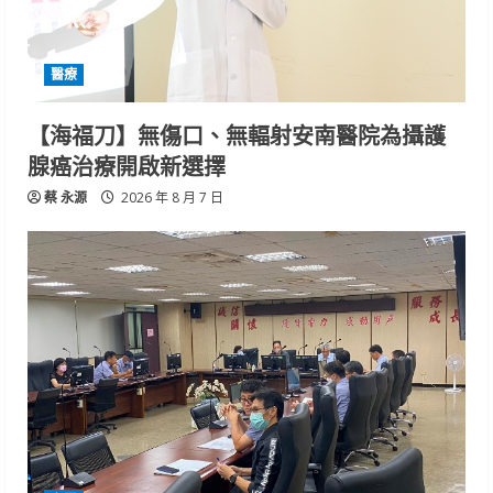
醫療
【海福刀】無傷口、無輻射安南醫院為攝護
腺癌治療開啟新選擇
蔡 永源
2026 年 8 月 7 日