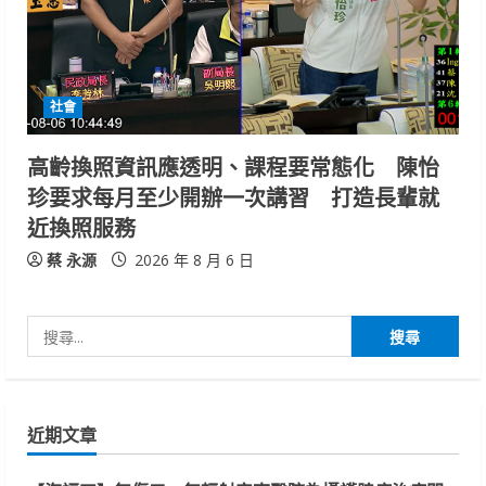
社會
高齡換照資訊應透明、課程要常態化 陳怡
珍要求每月至少開辦一次講習 打造長輩就
近換照服務
蔡 永源
2026 年 8 月 6 日
搜
尋
關
鍵
近期文章
字: