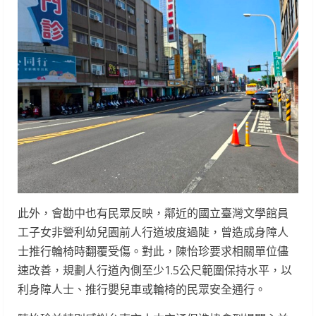
此外，會勘中也有民眾反映，鄰近的國立臺灣文學館員
工子女非營利幼兒園前人行道坡度過陡，曾造成身障人
士推行輪椅時翻覆受傷。對此，陳怡珍要求相關單位儘
速改善，規劃人行道內側至少1.5公尺範圍保持水平，以
利身障人士、推行嬰兒車或輪椅的民眾安全通行。