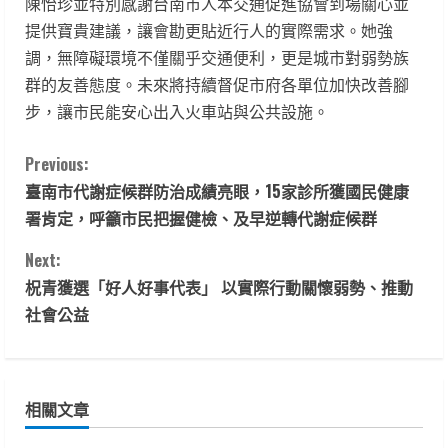
陳怡珍並特別感謝台南市人本交通促進協會到場關心並
提供寶貴建議，讓會勘更貼近行人的實際需求。她強
調，無障礙環境不僅關乎交通便利，更是城市對弱勢族
群的友善態度。未來將持續督促市府各單位加快改善腳
步，讓市民能安心出入火車站與公共設施。
C
Previous:
臺南市代謝症候群防治成績亮眼，15家診所獲國民健康
o
署肯定，呼籲市民把握健檢、及早逆轉代謝症候群
n
Next:
t
柷青獲選「好人好事代表」 以實際行動關懷弱勢、推動
社會公益
i
n
相關文章
u