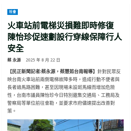
社會
火車站前電梯災損難即時修復
陳怡珍促速劃設行穿線保障行人
安全
蔡 永源
2025 年 8 月 22 日
【民正新聞記者:蔡永源，蔡慧茹台南報導】
針對民眾反
映台南火車站前兩側電梯故障多時，造成行動不便者與
長者過馬路困難，甚至因現場未設斑馬線而增加危險
性，台南市議員陳怡珍今日特別邀集交通局、工務局及
警察局等單位前往會勘，並要求市府儘速提出改善對
策。