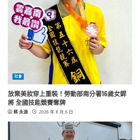
e
R
e
a
d
i
社會
n
放棄美妝穿上重裝！勞動部南分署16歲女銲
g
將 全國技能競賽奪牌
蔡 永源
2026 年 8 月 6 日