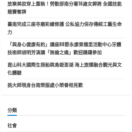
放棄美妝穿上重裝！勞動部南分署16歲女銲將 全國技能
競賽奪牌
臺南完成三座寺廟彩繪修護 公私協力保存傳統工藝生命
力
「與身心健康有約」講座88節永康東橋里活動中心牙體
技術師胡明芳演講「無齒之痛」歡迎踴躍參加
崑山科大國際生搭船跳島遊澎湖 海上旅運融合觀光與文
化體驗
挑大師現身台南榮服處小榮眷相見歡
分類
社會