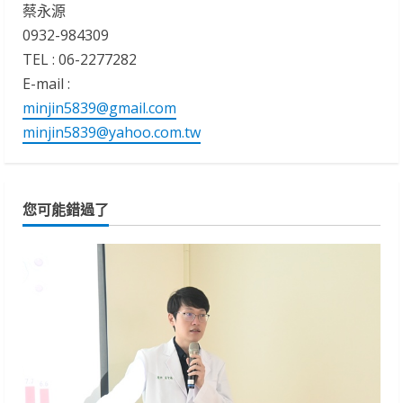
蔡永源
0932-984309
TEL : 06-2277282
E-mail :
minjin5839@gmail.com
minjin5839@yahoo.com.tw
您可能錯過了