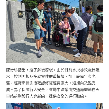
陳怡珍指出，經了解後發現，由於日前水災導致電梯進
水，控制面板及多處零件嚴重損壞，加上設備年久老
舊，經廠商檢測後確認修復經費龐大，短期內恐難完
成。為了保障行人安全，會勘中決議由交通局盡速在火
車站前劃設行人穿越線，提供安全的通行動線。