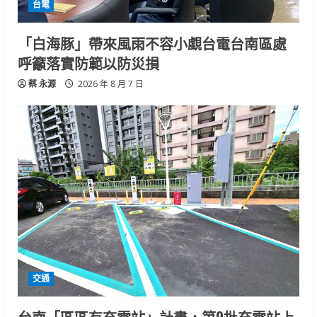
台電
「白海豚」帶來風雨不容小覷台電台南區處
呼籲落實防範以防災損
蔡 永源
2026 年 8 月 7 日
交通