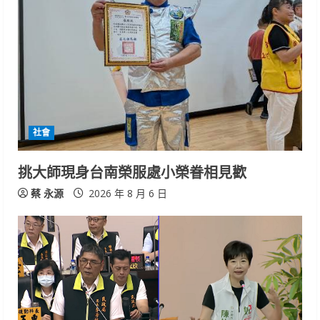
社會
挑大師現身台南榮服處小榮眷相見歡
蔡 永源
2026 年 8 月 6 日