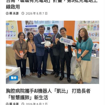
台南「區區有充電站」計畫，第9批充電站上
線啟用
蔡 永源
2026 年 8 月 7 日
醫療
胸腔病院攜手AI機器人「凱比」 打造長者
「智慧護肺」新生活
蔡 永源
2026 年 8 月 7 日