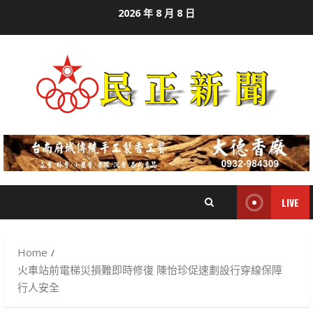
Skip
2026 年 8 月 8 日
to
content
LIVE
Home
火車站前電梯災損難即時修復 陳怡珍促速劃設行穿線保障
行人安全