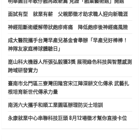
明華園百年歌仔戲再啟新篇 見證「戲巢藝術館」開館
面試有型 就業有薪 父親節徵才助求職人迎向新職涯
神經阻斷術緩解帶狀皰疹疼痛 降低皰疹後神經痛風險
成大醫院攜手台灣早產兒基金會舉辦「早產兒好棒棒！
神隊友家庭棒球體驗日」
崑山科大機器人所張弘毅獲3獎 展現綠色科技與智慧感測
跨域研發實力
臺南市北門區三寮灣田隆宮宋江陣深耕文化傳承 武藝扎
根培育新世代傳承力量
南消六大攜手和順工業園區辦理防災士培訓
永康就業中心串聯科技巨頭 8月12場徵才幫你直接卡位