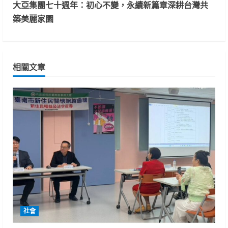
n
大亞集團七十週年：初心不變，永續新篇章深耕台灣共
t
築美麗家園
i
n
相關文章
u
e
R
e
a
d
i
社會