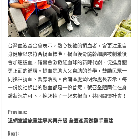
台灣血液基金會表示，熱心挽袖的捐血者，會更注重自
身健康以求符合捐血標準，捐血後骨髓幹細胞被刺激後
會加速造血，確實會激發紅血球的新陳代謝，促進身體
更正面的循環。捐血是助人又自助的善舉，鼓勵民眾一
同挽袖捐血、響應活動。台南區處黃明舜處長表示，每
一份挽袖捐出的熱血都是一份善意，號召全體同仁在身
體狀況許可下，挽起袖子一起來捐血，共同關懷社會！
C
Previous:
溫網室設施重建專案再升級 全臺產業鏈攜手重建
o
Next: