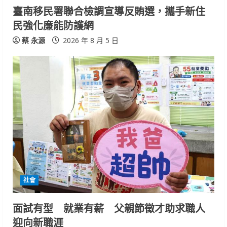
n
臺南移民署聯合檢調宣導反賄選，攜手新住
民強化廉能防護網
g
蔡 永源
2026 年 8 月 5 日
社會
面試有型 就業有薪 父親節徵才助求職人
迎向新職涯