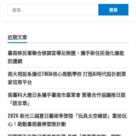
搜
尋
關
鍵
近期文章
字:
臺南移民署聯合檢調宣導反賄選，攜手新住民強化廉能
防護網
南大視設系擔任TNDA核心推動學校 打造AI時代設計創業
家培育平台
南臺科大應日系攜手臺南市童軍會 簽署合作協議推日語
「語言章」
2026 新光三越夏日藝術季登陸「玩具太空總部」重拾玩
心！啟動暑假最棒冒險計劃