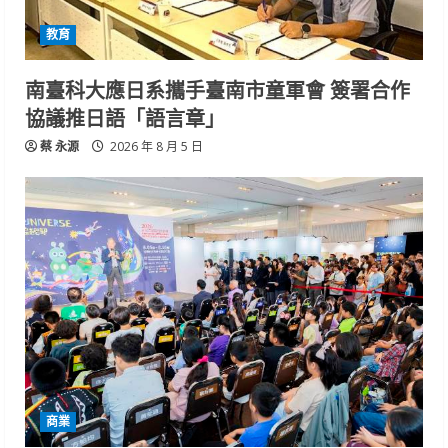
教育
南臺科大應日系攜手臺南市童軍會 簽署合作
協議推日語「語言章」
蔡 永源
2026 年 8 月 5 日
商業