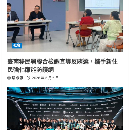
社會
臺南移民署聯合檢調宣導反賄選，攜手新住
民強化廉能防護網
蔡 永源
2026 年 8 月 5 日