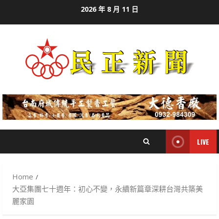
Skip
2026 年 8 月 11 日
to
content
LIVE
Home
大亞集團七十週年：初心不變，永續新篇章深耕台灣共築美
麗家園