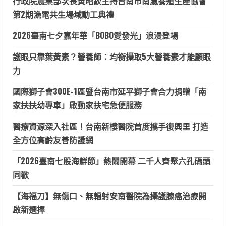
行政院農業部次長黃昭欽主持台南市南瀛養殖生產協會
第2期漁電共生場域動工典禮
2026臺南七夕嘉年華「BOBO愛發光」浪漫登場
護眼只靠葉黃素？營養師：均衡攝取5大營養素才能顧眼
力
國際獅子會300E-1區暨台南市延平獅子會合力捐贈「南
家扶扶幼專車」啟動家扶宅急便服務
醫療資源深入社區！台南新樓醫院首度攜手復興里 打造
全方位高齡友善防護網
「2026臺南七股海鮮節」熱鬧開幕 二千人齊聚六孔碼頭
同歡
【海福刀】無傷口、無輻射安南醫院為攝護腺癌治療開
啟新選擇