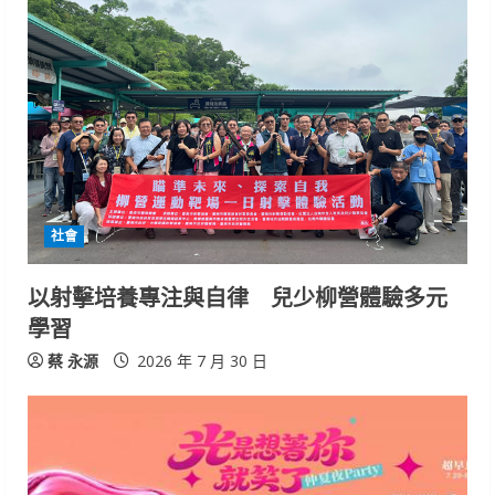
e
R
e
a
d
i
社會
n
以射擊培養專注與自律 兒少柳營體驗多元
學習
g
蔡 永源
2026 年 7 月 30 日