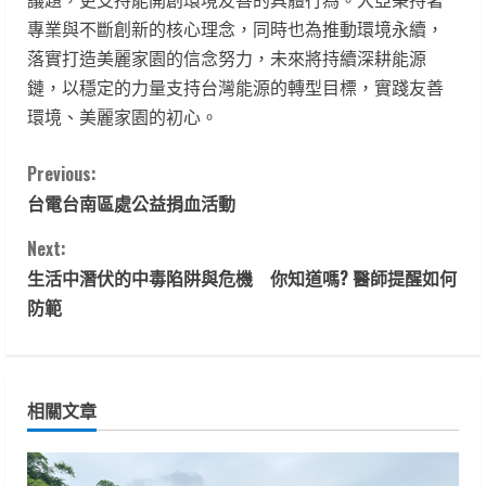
議題，更支持能開創環境友善的具體行為。大亞秉持著
專業與不斷創新的核心理念，同時也為推動環境永續，
落實打造美麗家園的信念努力，未來將持續深耕能源
鏈，以穩定的力量支持台灣能源的轉型目標，實踐友善
環境、美麗家園的初心。
C
Previous:
台電台南區處公益捐血活動
o
Next:
n
生活中潛伏的中毒陷阱與危機 你知道嗎? 醫師提醒如何
t
防範
i
n
相關文章
u