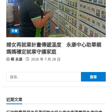
社會
婦女再就業計畫傳遞溫度 永康中心助單親
媽媽穩定就業守護家庭
蔡 永源
2026 年 7 月 28 日
搜
尋
關
鍵
近期文章
字: