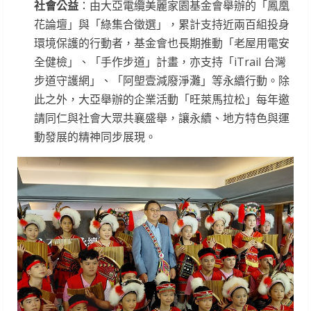
社會公益
：由大亞電纜美麗家園基金會舉辦的「鳳凰
花論壇」與「綠集合徵選」，累計支持近兩百組投身
環境保護的行動者，基金會也長期推動「老屋用電安
全健檢」、「手作步道」計畫，亦支持「iTrail 台灣
步道守護網」、「阿塱壹減廢淨灘」等永續行動。除
此之外，大亞舉辦的企業活動「旺萊馬拉松」每年邀
請同仁與社會大眾共襄盛舉，讓永續、地方特色與運
動發展的精神同步展現。