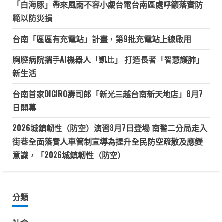
「白海豚」帶來風雨不容小覷台電台南區處呼籲落實防
範以防災損
台南「區區有充電站」計畫，第9批充電站上線啟用
胸腔病院攜手AI機器人「凱比」 打造長者「智慧護肺」
新生活
台南首家DIGIRO壽司郎「新光三越台南新天地店」8月7
日開幕
2026城鎮韌性（防空）演習8月7日登場 南警二分局走入
街巷全面落實人車管制宣導為提升全民防空疏散及應變
意識，「2026城鎮韌性（防空）
分類