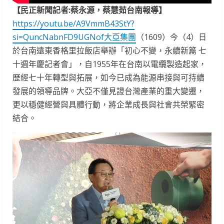
【民正新聞記者:蔡永源，蔡慧茹台南報導】
https://youtu.be/A9VmmB43StY?
si=QuncNabnFD9UGNof
大亞集團
（1609）今（4）日
於台南遠東香格里拉飯店舉辦「初心不變，永續新篇 七
十週年慶記者會」，自1955年在台南以電纜製造起家，
歷經七十年轉型與拓展，如今已成為能源串接與可持續
發展的領導品牌。大亞不僅見證台灣產業的重大變遷，
更以穩健經營與具體行動，將企業成長與社會共榮緊密
結合。