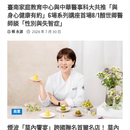
臺南家庭教育中心與中華醫事科大共推「與
身心健康有約」6場系列講座首場8/1顏世卿醫
師談「性別與失智症」
蔡 永源
2026 年 7 月 30 日
商業
煙波「莫內饗宴」跨國聯名首爾名店！ 莫內