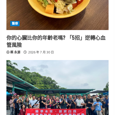
醫療
你的心臟比你的年齡老嗎? 「5招」逆轉心血
管風險
蔡 永源
2026 年 7 月 30 日