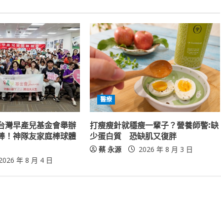
醫療
台灣早產兒基金會舉辦
打瘦瘦針就穩瘦一輩子？營養師警:缺
棒！神隊友家庭棒球體
少蛋白質 恐缺肌又復胖
蔡 永源
2026 年 8 月 3 日
2026 年 8 月 4 日