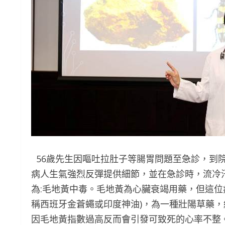
56歲先生因嘔吐拉肚子等腸胃問題至急診，到
病人生氣強烈反彈提供細節，並在急診時，流冷
為:毛地黃中毒。毛地黃為心臟衰竭用藥，但這位
稱西班牙金蒼蠅或印度神油)，為一種壯陽草藥
因毛地黃指數過高反而會引發可致死的心率不整