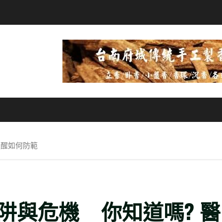
提醒如何防範
阱與危機 你知道嗎? 醫