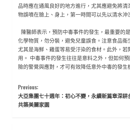
品時應在通風良好的地方進行，尤其應避免將清
物誤噴在臉上、身上，第一時間可以先以清水沖
陳醫師表示，預防中毒事件的發生，最重要的是
化學物質，勿分裝，避免兒童誤食。注意食品衛
尤其是海鮮、雞蛋等易受汙染的食材。此外，若
用。 中毒事件的發生往往是意料之外，但如何
險的警覺與應對，才可有效降低意外中毒的發生
C
Previous:
大亞集團七十週年：初心不變，永續新篇章深耕
o
共築美麗家園
n
t