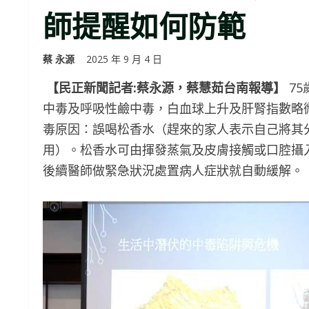
師提醒如何防範
蔡 永源
2025 年 9 月 4 日
【民正新聞記者:蔡永源，蔡慧茹台南報導】
7
中毒及呼吸性鹼中毒，白血球上升及肝腎指數略
毒原因：誤喝松香水（趕來的家人表示自己將其
用）。松香水可由揮發蒸氣及皮膚接觸或口腔攝
後續醫師做緊急狀況處置病人症狀就自動緩解。