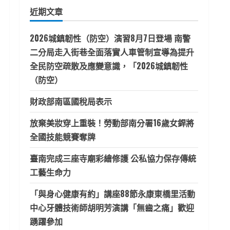
鍵
近期文章
字:
2026城鎮韌性（防空）演習8月7日登場 南警
二分局走入街巷全面落實人車管制宣導為提升
全民防空疏散及應變意識，「2026城鎮韌性
（防空）
財政部南區國稅局表示
放棄美妝穿上重裝！勞動部南分署16歲女銲將
全國技能競賽奪牌
臺南完成三座寺廟彩繪修護 公私協力保存傳統
工藝生命力
「與身心健康有約」講座88節永康東橋里活動
中心牙體技術師胡明芳演講「無齒之痛」歡迎
踴躍參加