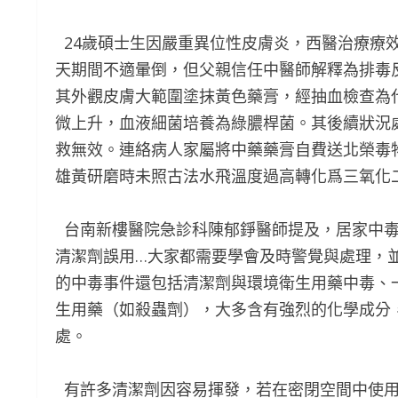
24歲碩士生因嚴重異位性皮膚炎，西醫治療療效
天期間不適暈倒，但父親信任中醫師解釋為排毒
其外觀皮膚大範圍塗抹黃色藥膏，經抽血檢查為
微上升，血液細菌培養為綠膿桿菌。其後續狀況
救無效。連絡病人家屬將中藥藥膏自費送北榮毒
雄黃研磨時未照古法水飛溫度過高轉化爲三氧化
台南新樓醫院急診科陳郁錚醫師提及，居家中毒
清潔劑誤用…大家都需要學會及時警覺與處理，
的中毒事件還包括清潔劑與環境衛生用藥中毒、
生用藥（如殺蟲劑），大多含有強烈的化學成分
處。
有許多清潔劑因容易揮發，若在密閉空間中使用