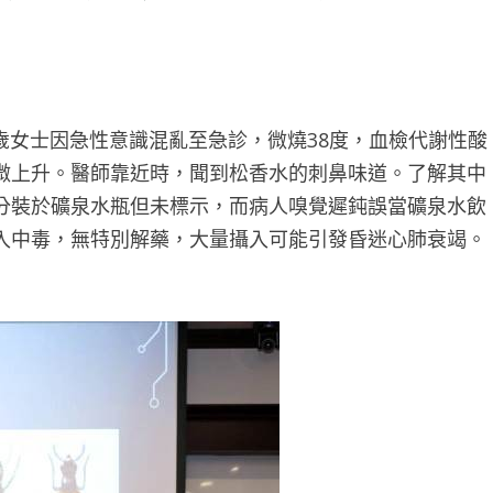
5歲女士因急性意識混亂至急診，微燒38度，血檢代謝性酸
微上升。醫師靠近時，聞到松香水的刺鼻味道。了解其中
分裝於礦泉水瓶但未標示，而病人嗅覺遲鈍誤當礦泉水飲
入中毒，無特別解藥，大量攝入可能引發昏迷心肺衰竭。