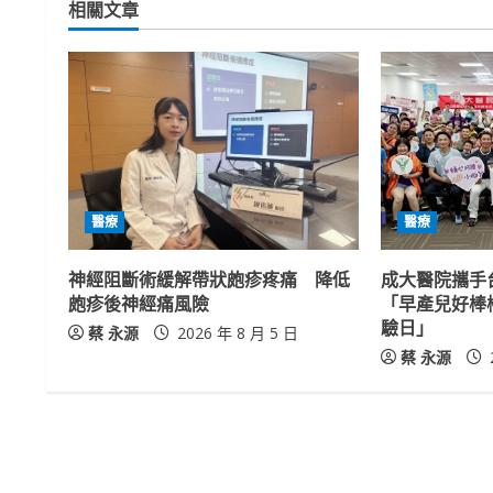
相關文章
i
n
u
e
R
醫療
醫療
e
神經阻斷術緩解帶狀皰疹疼痛 降低
成大醫院攜手
a
皰疹後神經痛風險
「早產兒好棒
驗日」
蔡 永源
2026 年 8 月 5 日
d
蔡 永源
i
n
g