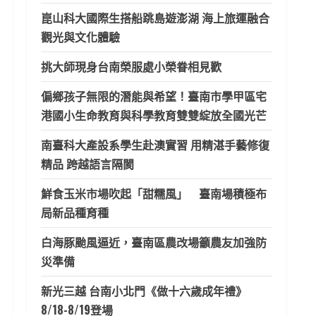
崑山科大國際生搭船跳島遊澎湖 海上旅運融合
觀光與文化體驗
挑大師現身台南榮服處小榮眷相見歡
偏鄉孩子無限的潛能與希望！臺南市學甲區宅
港國小生命教育與科學教育雙雙綻放全國光芒
南臺科大產設系學生赴澳實習 用精湛手藝修復
精品 跨越語言隔閡
鮮食玉米市場吹起「甜糯風」 臺南場積極布
局新品種育種
白海豚颱風逼近，臺南區農改場籲農友加強防
災準備
新光三越 台南小北門《做十六歲成年禮》
8/18-8/19登場