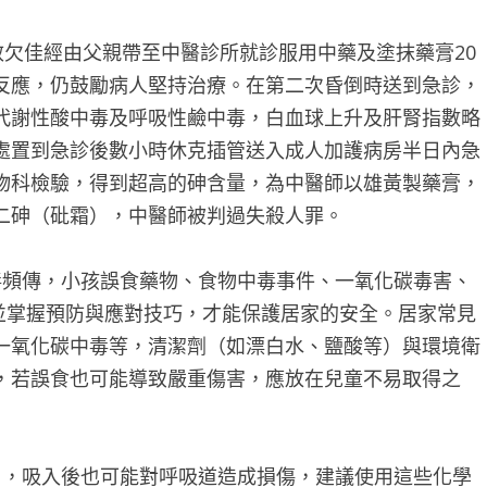
欠佳經由父親帶至中醫診所就診服用中藥及塗抹藥膏20
反應，仍鼓勵病人堅持治療。在第二次昏倒時送到急診，
代謝性酸中毒及呼吸性鹼中毒，白血球上升及肝腎指數略
處置到急診後數小時休克插管送入成人加護病房半日內急
物科檢驗，得到超高的砷含量，為中醫師以雄黃製藥膏，
二砷（砒霜），中醫師被判過失殺人罪。
頻傳，小孩誤食藥物、食物中毒事件、一氧化碳毒害、
並掌握預防與應對技巧，才能保護居家的安全。居家常見
一氧化碳中毒等，清潔劑（如漂白水、鹽酸等）與環境衛
，若誤食也可能導致嚴重傷害，應放在兒童不易取得之
，吸入後也可能對呼吸道造成損傷，建議使用這些化學