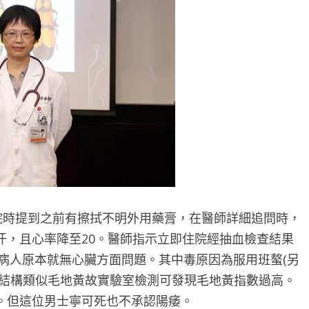
院時提到之前有擦拭不明外用藥膏，在醫師詳細追問時，
汗，且心率降至20。醫師指示立即住院經抽血檢查結果
病人原本就無心臟方面問題。其中毒原因為服用班螯(另
，結構類似毛地黃故實驗室檢測可發現毛地黃指數過高。
。但這位男士寧可死也不承認陽痿。