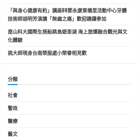
「與身心健康有約」講座88節永康東橋里活動中心牙體
技術師胡明芳演講「無齒之痛」歡迎踴躍參加
崑山科大國際生搭船跳島遊澎湖 海上旅運融合觀光與文
化體驗
挑大師現身台南榮服處小榮眷相見歡
分類
社會
警政
醫療
藝文