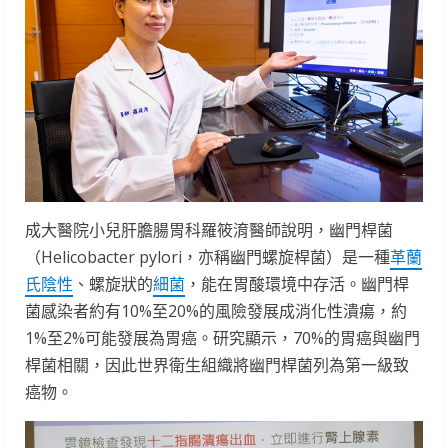
成大醫院小兒肝膽腸胃科羅筱淯醫師說明，幽門桿菌
（Helicobacter pylori，亦稱幽門螺旋桿菌）是一種
革蘭
氏陰性
、螺旋狀的
細菌
，能在胃酸環境中存活。幽門桿
菌感染者約有10%至20%的風險發展成消化性潰瘍，約
1%至2%可能發展為胃癌。研究顯示，70%的胃癌與幽門
桿菌相關，因此世界衛生組織將幽門桿菌列為第一級致
癌物。