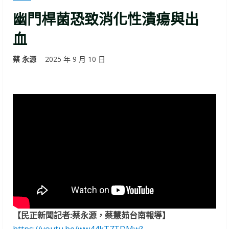
幽門桿菌恐致消化性潰瘍與出
血
蔡 永源
2025 年 9 月 10 日
【民正新聞記者:蔡永源，蔡慧茹台南報導】