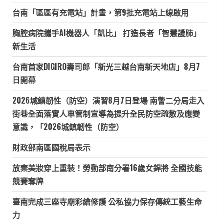
台南「區區有充電站」計畫，第9批充電站上線啟用
胸腔病院攜手AI機器人「凱比」 打造長者「智慧護肺」
新生活
台南首家DIGIRO壽司郎「新光三越台南新天地店」8月7
日開幕
2026城鎮韌性（防空）演習8月7日登場 南警二分局走入
街巷全面落實人車管制宣導為提升全民防空疏散及應變
意識，「2026城鎮韌性（防空）
財政部南區國稅局表示
放棄美妝穿上重裝！勞動部南分署16歲女銲將 全國技能
競賽奪牌
臺南完成三座寺廟彩繪修護 公私協力保存傳統工藝生命
力