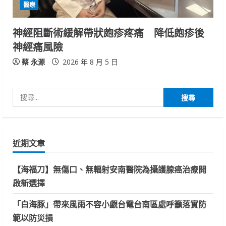
醫療
神經阻斷術緩解帶狀皰疹疼痛 降低皰疹後
神經痛風險
蔡 永源
2026 年 8 月 5 日
搜
尋
關
鍵
近期文章
字:
【海福刀】無傷口、無輻射安南醫院為攝護腺癌治療開
啟新選擇
「白海豚」帶來風雨不容小覷台電台南區處呼籲落實防
範以防災損