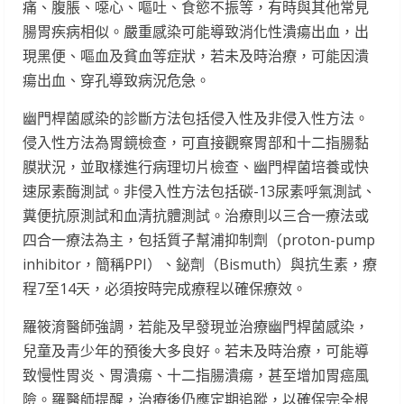
痛、腹脹、噁心、嘔吐、食慾不振等，有時與其他常見
腸胃疾病相似。嚴重感染可能導致消化性潰瘍出血，出
現黑便、嘔血及貧血等症狀，若未及時治療，可能因潰
瘍出血、穿孔導致病況危急。
幽門桿菌感染的診斷方法包括侵入性及非侵入性方法。
侵入性方法為胃鏡檢查，可直接觀察胃部和十二指腸黏
膜狀況，並取樣進行病理切片檢查、幽門桿菌培養或快
速尿素酶測試。非侵入性方法包括碳-13尿素呼氣測試、
糞便抗原測試和血清抗體測試。治療則以三合一療法或
四合一療法為主，包括質子幫浦抑制劑（proton-pump
inhibitor，簡稱PPI）、鉍劑（Bismuth）與抗生素，療
程7至14天，必須按時完成療程以確保療效。
羅筱淯醫師強調，若能及早發現並治療幽門桿菌感染，
兒童及青少年的預後大多良好。若未及時治療，可能導
致慢性胃炎、胃潰瘍、十二指腸潰瘍，甚至增加胃癌風
險。羅醫師提醒，治療後仍應定期追蹤，以確保完全根