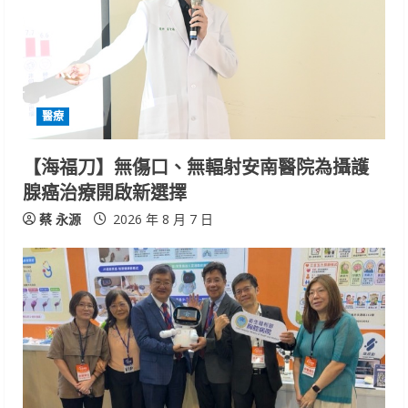
e
a
d
i
醫療
n
【海福刀】無傷口、無輻射安南醫院為攝護
腺癌治療開啟新選擇
g
蔡 永源
2026 年 8 月 7 日