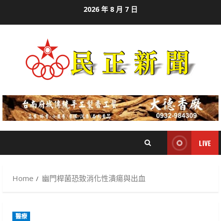
Skip
2026 年 8 月 7 日
to
content
LIVE
Home
幽門桿菌恐致消化性潰瘍與出血
醫療