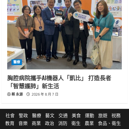
醫療
胸腔病院攜手AI機器人「凱比」 打造長者
「智慧護肺」新生活
蔡 永源
2026 年 8 月 7 日
社會
警政
醫療
藝文
交通
美食
運動
旅遊
祱務
教育
音樂
商業
政治
消防
衛生
農業
食品、衛生