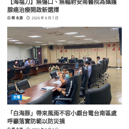
【海福刀】無傷口、無輻射安南醫院為攝護
腺癌治療開啟新選擇
蔡 永源
2026 年 8 月 7 日
台電
「白海豚」帶來風雨不容小覷台電台南區處
呼籲落實防範以防災損