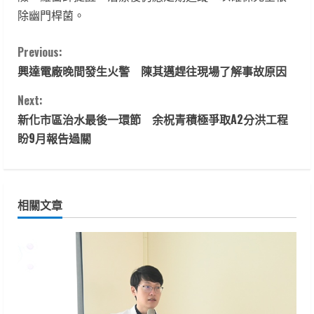
除幽門桿菌。
C
Previous:
興達電廠晚間發生火警 陳其邁趕往現場了解事故原因
o
Next:
n
新化市區治水最後一環節 余柷青積極爭取A2分洪工程
t
盼9月報告過關
i
n
相關文章
u
e
R