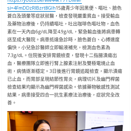
https://youtu.be/ww44kT7TDMw?
si=4FmDDzRlBzrt8GIh
15歲青少年因黑便、嘔吐、臉色
蒼白及頭暈等症狀就醫，檢查發現嚴重貧血。接受輸血
及藥物治療後，仍持續嘔吐，吐出咖啡色嘔吐物，血色
素在一天內由6g/dL降至4.9g/dL，緊急輸血後將病患轉
送至成大醫院。病患抵達急診時，臉色蒼白、心搏速度
偏快，小兒急診醫師立即輸液補充，檢測血色素為
7.3g/dL。住院後安排胃鏡檢查，發現十二指腸潰瘍出
血，醫療團隊立即進行腎上腺素注射及雙極電燒止血
術，病情逐漸穩定。3日後進行胃鏡追蹤檢查，顯示潰瘍
已止血，而胃部呈現結節性胃炎，病理切片及幽門桿菌
檢查結果均顯示為幽門桿菌感染。依據藥物敏感性測試
結果，病患接受四合一抗生素療法治療後，症狀完全改
善。