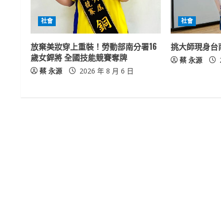
R
社會
社會
e
放棄美妝穿上重裝！勞動部南分署16
挑大師現身台
a
歲女銲將 全國技能競賽奪牌
蔡 永源
蔡 永源
2026 年 8 月 6 日
d
i
n
g