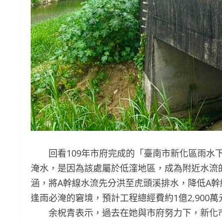
回看109年市府完成的「臺南市新化區雨水下
淹水，是因為該處屬於低漥地區，成為附近水流的
涵，將A幹線水流先分洪至虎頭溪排水，降低A
逢雨必淹的窘境，預計工程總經費約1億2,900萬
余柷青表示，過去在她與市府努力下，新化市