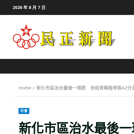
Skip
2026 年 8 月 7 日
to
content
Home
新化市區治水最後一環節 余柷青積極爭取A2分
社會
新化市區治水最後一