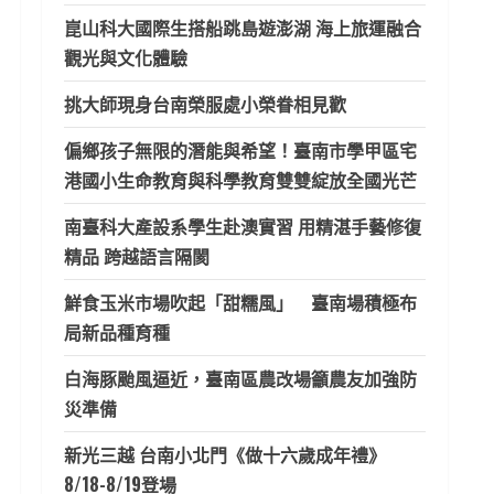
崑山科大國際生搭船跳島遊澎湖 海上旅運融合
觀光與文化體驗
挑大師現身台南榮服處小榮眷相見歡
偏鄉孩子無限的潛能與希望！臺南市學甲區宅
港國小生命教育與科學教育雙雙綻放全國光芒
南臺科大產設系學生赴澳實習 用精湛手藝修復
精品 跨越語言隔閡
鮮食玉米市場吹起「甜糯風」 臺南場積極布
局新品種育種
白海豚颱風逼近，臺南區農改場籲農友加強防
災準備
新光三越 台南小北門《做十六歲成年禮》
8/18-8/19登場