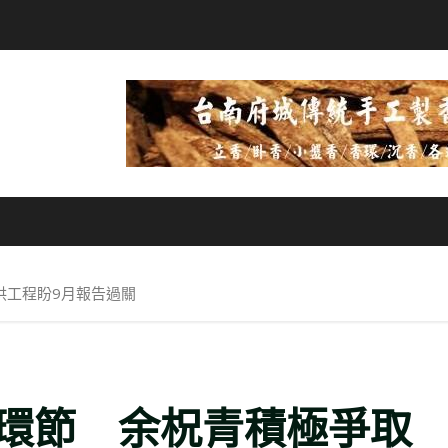
洪工程盼9月報告過關
環節 余柷青積極爭取