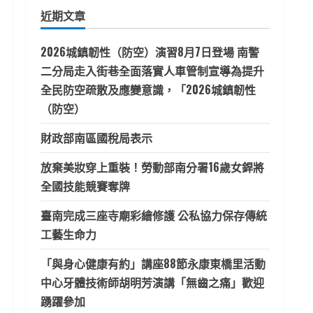
鍵
近期文章
字:
2026城鎮韌性（防空）演習8月7日登場 南警
二分局走入街巷全面落實人車管制宣導為提升
全民防空疏散及應變意識，「2026城鎮韌性
（防空）
財政部南區國稅局表示
放棄美妝穿上重裝！勞動部南分署16歲女銲將
全國技能競賽奪牌
臺南完成三座寺廟彩繪修護 公私協力保存傳統
工藝生命力
「與身心健康有約」講座88節永康東橋里活動
中心牙體技術師胡明芳演講「無齒之痛」歡迎
踴躍參加