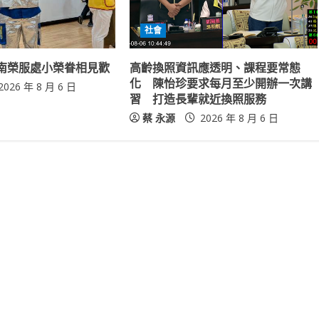
社會
南榮服處小榮眷相見歡
高齡換照資訊應透明、課程要常態
化 陳怡珍要求每月至少開辦一次講
2026 年 8 月 6 日
習 打造長輩就近換照服務
蔡 永源
2026 年 8 月 6 日