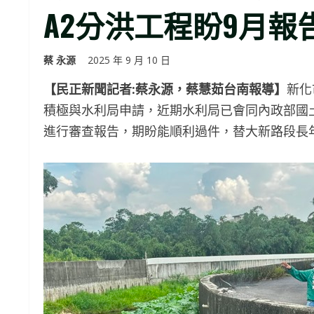
A2分洪工程盼9月報
蔡 永源
2025 年 9 月 10 日
【民正新聞記者:蔡永源，蔡慧茹台南報導】
新化
積極與水利局申請，近期水利局已會同內政部國土
進行審查報告，期盼能順利過件，替大新路段長