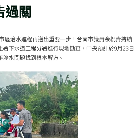
告過關
市區治水進程再邁出重要一步！台南市議員余柷青持續
署下水道工程分署進行現地勘查，中央預計於9月23日
年淹水問題找到根本解方。