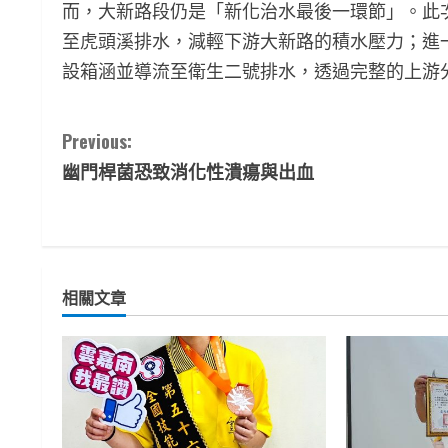
而，大新路段仍是「新化治水最後一環節」。此
至虎頭溪排水，減輕下游大新路的積水壓力；進
設箱涵並導流至衛生二號排水，透過完整的上游
C
Previous:
幽門桿菌恐致消化性潰瘍與出血
o
n
t
相關文章
i
n
u
e