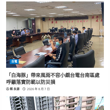
台電
「白海豚」帶來風雨不容小覷台電台南區處
呼籲落實防範以防災損
蔡 永源
2026 年 8 月 7 日