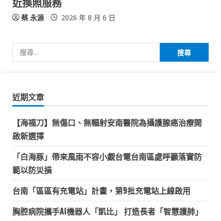
近換照服務
蔡 永源
2026 年 8 月 6 日
搜
尋
關
鍵
近期文章
字:
【海福刀】無傷口、無輻射安南醫院為攝護腺癌治療開
啟新選擇
「白海豚」帶來風雨不容小覷台電台南區處呼籲落實防
範以防災損
台南「區區有充電站」計畫，第9批充電站上線啟用
胸腔病院攜手AI機器人「凱比」 打造長者「智慧護肺」