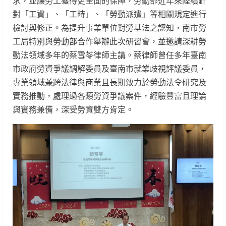
求，並讓勞工獲得更全面的保障，勞動部近年來陸續針
對「工資」、「工時」、「勞動派遣」等相關規定進行
檢討與修正。為提升事業單位對勞基法之認知，南市勞
工局特別與勞動部合作舉辦此次研習會，並邀請深耕勞
動法領域多年的蔡雪苓律師主講。蔡律師曾任多年臺南
市政府勞資爭議調解委員及臺南市就業歧視評議委員，
專業領域兼跨法律與商業且長期致力於勞動法令研究及
實務推動，處理過各類勞資爭議案件，經驗豐富且理論
與實務兼備，深受勞資雙方肯定。