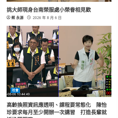
挑大師現身台南榮服處小榮眷相見歡
蔡 永源
2026 年 8 月 6 日
社會
高齡換照資訊應透明、課程要常態化 陳怡
珍要求每月至少開辦一次講習 打造長輩就