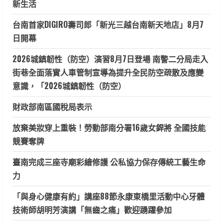
新生活
台南首家DIGIRO壽司郎「新光三越台南新天地店」8月7
日開幕
2026城鎮韌性（防空）演習8月7日登場 南警二分局走入
街巷全面落實人車管制宣導為提升全民防空疏散及應變
意識，「2026城鎮韌性（防空）
財政部南區國稅局表示
放棄美妝穿上重裝！勞動部南分署16歲女銲將 全國技能
競賽奪牌
臺南完成三座寺廟彩繪修護 公私協力保存傳統工藝生命
力
「與身心健康有約」講座88節永康東橋里活動中心牙體
技術師胡明芳演講「無齒之痛」歡迎踴躍參加