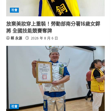
d
社會
i
放棄美妝穿上重裝！勞動部南分署16歲女銲
n
將 全國技能競賽奪牌
g
蔡 永源
2026 年 8 月 6 日
社會