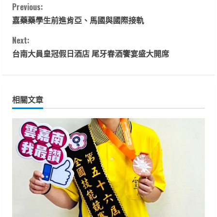
C
Previous:
嘉藥藥學生前進肯亞、馬國與國際接軌
o
Next:
n
台南大員皇冠假日酒店 尾牙春酒饗宴盛大開席
t
i
相關文章
n
u
e
R
e
a