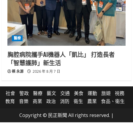
醫療
胸腔病院攜手AI機器人「凱比」 打造長者
「智慧護肺」新生活
蔡 永源
2026 年 8 月 7 日
社會
警政
醫療
藝文
交通
美食
運動
旅遊
祱務
教育
音樂
商業
政治
消防
衛生
農業
食品、衛生
Copyright © 民正新聞 All rights reserved.
|