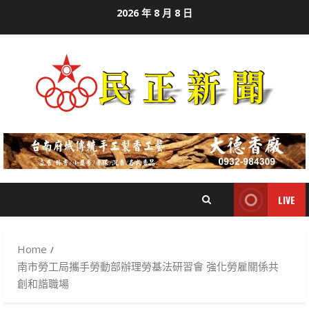
Skip
2026 年 8 月 8 日
to
content
LIVE
Home
南市勞工局攜手勞動部辦理勞基法研習會 強化勞雇關係共
創和諧職場