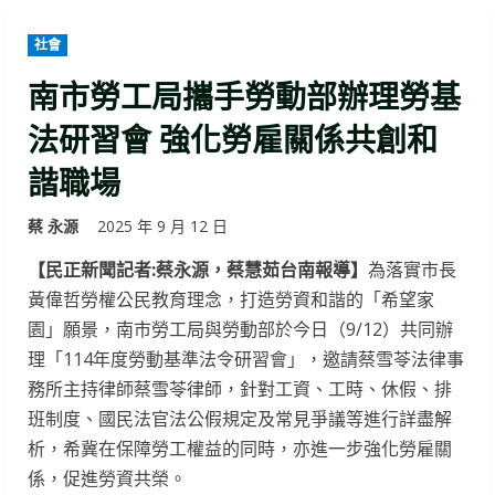
社會
南市勞工局攜手勞動部辦理勞基
法研習會 強化勞雇關係共創和
諧職場
蔡 永源
2025 年 9 月 12 日
【民正新聞記者:蔡永源，蔡慧茹台南報導】
為落實市長
黃偉哲勞權公民教育理念，打造勞資和諧的「希望家
園」願景，南市勞工局與勞動部於今日（9/12）共同辦
理「114年度勞動基準法令研習會」，邀請蔡雪苓法律事
務所主持律師蔡雪苓律師，針對工資、工時、休假、排
班制度、國民法官法公假規定及常見爭議等進行詳盡解
析，希冀在保障勞工權益的同時，亦進一步強化勞雇關
係，促進勞資共榮。