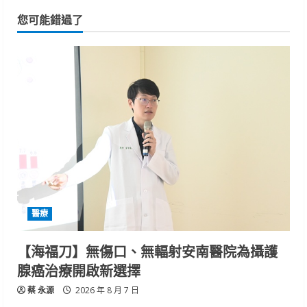
您可能錯過了
醫療
【海福刀】無傷口、無輻射安南醫院為攝護
腺癌治療開啟新選擇
蔡 永源
2026 年 8 月 7 日