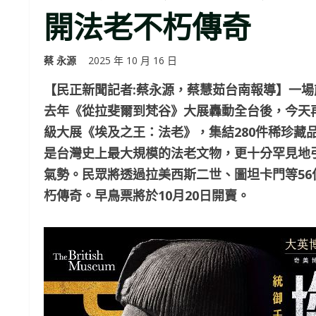
開法老不朽傳奇
蔡 永源
2025 年 10 月 16 日
【民正新聞記者:蔡永源，蔡慧茹台南報導】一
去年《從拉斐爾到梵谷》大展轟動全台後，今天再
級大展《埃及之王：法老》，集結280件稀珍藏
是台灣史上最大規模的法老文物，更十分罕見地
氣勢。民眾將透過拉美西斯二世、圖坦卡門等5
朽傳奇。早鳥票將於10月20日開賣。