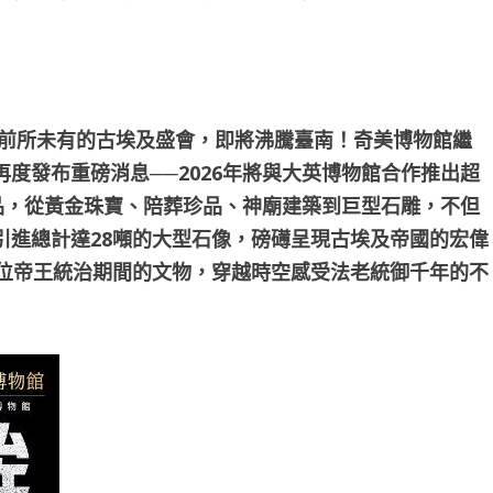
場前所未有的古埃及盛會，即將沸騰臺南！奇美博物館繼
度發布重磅消息──2026年將與大英博物館合作推出超
品，從黃金珠寶、陪葬珍品、神廟建築到巨型石雕，不但
引進總計達28噸的大型石像，磅礡呈現古埃及帝國的宏偉
6位帝王統治期間的文物，穿越時空感受法老統御千年的不