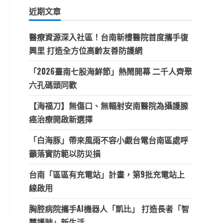
鍵
近期文章
字:
醫療資源深入社區！台南新樓醫院首度攜手復
興里 打造全方位高齡友善防護網
「2026臺南七股海鮮節」熱鬧開幕 二千人齊聚
六孔碼頭同歡
【海福刀】無傷口、無輻射安南醫院為攝護腺
癌治療開啟新選擇
「白海豚」帶來風雨不容小覷台電台南區處呼
籲落實防範以防災損
台南「區區有充電站」計畫，第9批充電站上
線啟用
胸腔病院攜手AI機器人「凱比」 打造長者「智
慧護肺」新生活