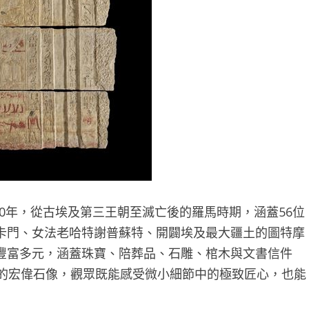
00年，從古埃及第三王朝至滅亡後的羅馬時期，涵蓋56位
卡門、女法老哈特謝普蘇特、開闢埃及最大疆土的圖特摩
豐富多元，涵蓋珠寶、陪葬品、石雕、棺木與文書信件
噸的宏偉石像，觀眾既能感受微小細節中的極致匠心，也能