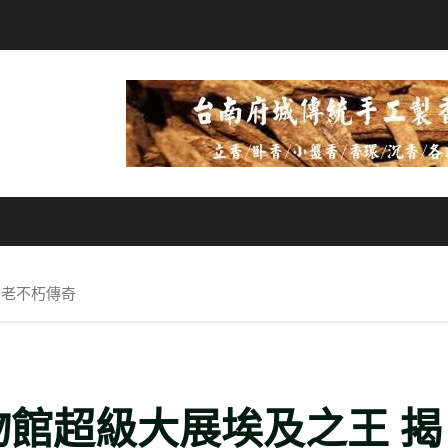
法老不朽傳奇
物館超級大展埃及之王 揭