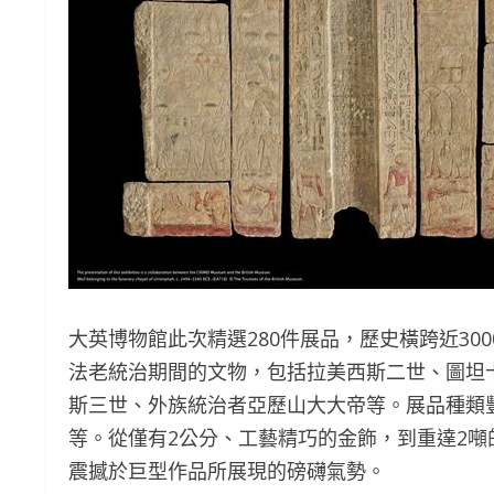
大英博物館此次精選280件展品，歷史橫跨近30
法老統治期間的文物，包括拉美西斯二世、圖坦
斯三世、外族統治者亞歷山大大帝等。展品種類
等。從僅有2公分、工藝精巧的金飾，到重達2
震撼於巨型作品所展現的磅礴氣勢。