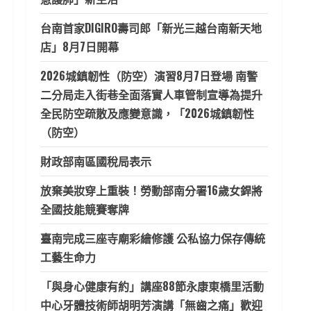
台南首家DIGIRO壽司郎「新光三越台南新天地
店」8月7日開幕
2026城鎮韌性（防空）演習8月7日登場 南警
二分局走入街巷全面落實人車管制宣導為提升
全民防空疏散及應變意識，「2026城鎮韌性
（防空）
財政部南區國稅局表示
放棄美妝穿上重裝！勞動部南分署16歲女銲將
全國技能競賽奪牌
臺南完成三座寺廟彩繪修護 公私協力保存傳統
工藝生命力
「與身心健康有約」講座88節永康東橋里活動
中心牙體技術師胡明芳演講「無齒之痛」歡迎