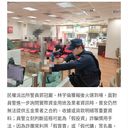
民權派出所警員郭冠巖、林宇倫獲報後火速到場，面對
員警進一步詢問實際資金用途及業者資訊時，曾女仍然
無法提供五金業者之合約、收據或貨款明細等重要資
料；員警立刻判斷這極可能為「假投資」詐騙慣用手
法，因為詐團常利用「假買賣」或「假代購」等名義，