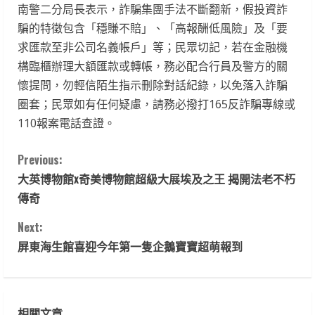
南警二分局長表示，詐騙集團手法不斷翻新，假投資詐
騙的特徵包含「穩賺不賠」、「高報酬低風險」及「要
求匯款至非公司名義帳戶」等；民眾切記，若在金融機
構臨櫃辦理大額匯款或轉帳，務必配合行員及警方的關
懷提問，勿輕信陌生指示刪除對話紀錄，以免落入詐騙
圈套；民眾如有任何疑慮，請務必撥打165反詐騙專線或
110報案電話查證。
C
Previous:
大英博物館x奇美博物館超級大展埃及之王 揭開法老不朽
o
傳奇
n
Next:
t
屏東海生館喜迎今年第一隻企鵝寶寶超萌報到
i
n
相關文章