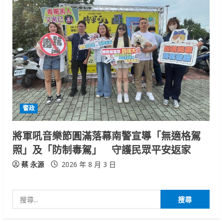
警政
將軍吼音樂節圓滿落幕南警宣導「無適格駕
照」及「防制毒駕」 守護民眾平安返家
蔡 永源
2026 年 8 月 3 日
搜
尋