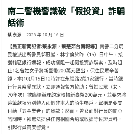
南二警機警識破「假投資」詐騙
話術
蔡 永源
2025 年 10 月 16 日
【民正新聞記者:蔡永源，蔡慧茹台南報導】
南警二分局
民權派出所警員郭冠巖、林宇倫於昨（15）日中午，接
獲轄區銀行通報，成功攔阻一起假投資詐騙案，及時阻
止1名曾姓女子將新臺幣200萬元匯出，保住民眾辛苦
錢。本(10)月15日12時許在永福路2段1家銀行，當時銀
行行員察覺異狀，立即通報警方協助；曾姓民眾（女、
70年次）欲臨櫃辦理約定轉帳新臺幣200萬元，並要求將
這筆款項分別轉入兩個非本人的陌生帳戶，聲稱是要支
付給「五金業者」的貨款；然而，曾女面對行員的關心
詢問時，卻無法提供任何相關合約或收據等佐證資料，
引起行員高度警覺。