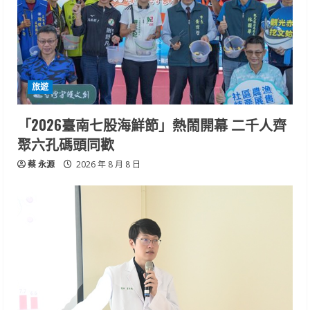
旅遊
「2026臺南七股海鮮節」熱鬧開幕 二千人齊
聚六孔碼頭同歡
蔡 永源
2026 年 8 月 8 日