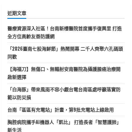
關
鍵
近期文章
字:
醫療資源深入社區！台南新樓醫院首度攜手復興里 打造
全方位高齡友善防護網
「2026臺南七股海鮮節」熱鬧開幕 二千人齊聚六孔碼頭
同歡
【海福刀】無傷口、無輻射安南醫院為攝護腺癌治療開
啟新選擇
「白海豚」帶來風雨不容小覷台電台南區處呼籲落實防
範以防災損
台南「區區有充電站」計畫，第9批充電站上線啟用
胸腔病院攜手AI機器人「凱比」 打造長者「智慧護肺」
新生活