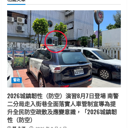
u
e
R
e
a
d
i
警政
n
2026城鎮韌性（防空）演習8月7日登場 南警
二分局走入街巷全面落實人車管制宣導為提
g
升全民防空疏散及應變意識，「2026城鎮韌
性（防空）