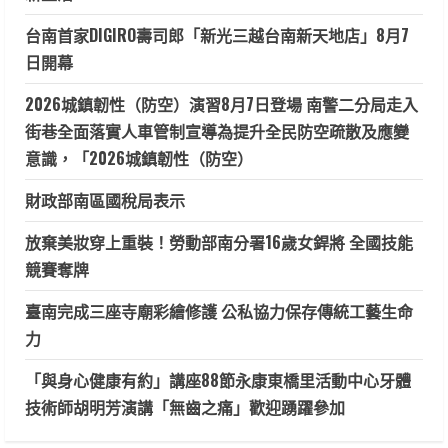
台南首家DIGIRO壽司郎「新光三越台南新天地店」8月7
日開幕
2026城鎮韌性（防空）演習8月7日登場 南警二分局走入
街巷全面落實人車管制宣導為提升全民防空疏散及應變
意識，「2026城鎮韌性（防空）
財政部南區國稅局表示
放棄美妝穿上重裝！勞動部南分署16歲女銲將 全國技能
競賽奪牌
臺南完成三座寺廟彩繪修護 公私協力保存傳統工藝生命
力
「與身心健康有約」講座88節永康東橋里活動中心牙體
技術師胡明芳演講「無齒之痛」歡迎踴躍參加