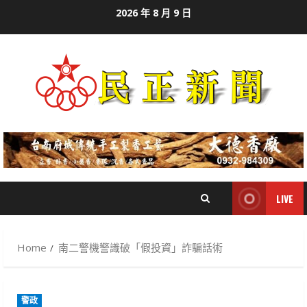
Skip
2026 年 8 月 9 日
to
content
LIVE
Home
南二警機警識破「假投資」詐騙話術
警政