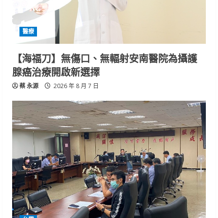
醫療
【海福刀】無傷口、無輻射安南醫院為攝護
腺癌治療開啟新選擇
蔡 永源
2026 年 8 月 7 日