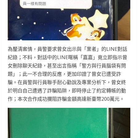
為釐清案情，員警要求曾女出示與「業者」的LINE對話
紀錄；不料，對話中的LINE暱稱「嘉嘉」竟立即指示曾
女刪除聊天紀錄，甚至出言指稱「警方與行員腦袋有問
題」；此一不合理的反應，更加印證了曾女已遭受詐
騙。在員警與行員聯手耐心勸說及專業分析下，曾女終
於明白自己遭遇了詐騙陷阱，即時停止了約定轉帳的動
作；本次合作成功攔阻詐騙金額高達新臺幣200萬元。