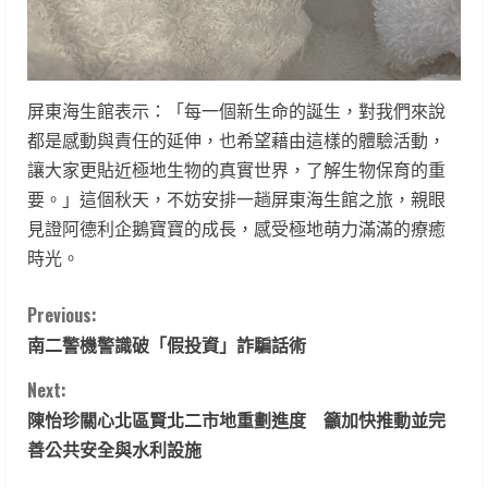
屏東海生館表示：「每一個新生命的誕生，對我們來說
都是感動與責任的延伸，也希望藉由這樣的體驗活動，
讓大家更貼近極地生物的真實世界，了解生物保育的重
要。」這個秋天，不妨安排一趟屏東海生館之旅，親眼
見證阿德利企鵝寶寶的成長，感受極地萌力滿滿的療癒
時光。
C
Previous:
南二警機警識破「假投資」詐騙話術
o
Next:
n
陳怡珍關心北區賢北二市地重劃進度 籲加快推動並完
t
善公共安全與水利設施