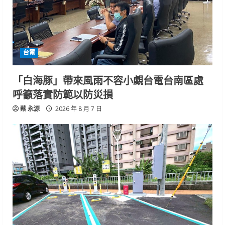
台電
「白海豚」帶來風雨不容小覷台電台南區處
呼籲落實防範以防災損
蔡 永源
2026 年 8 月 7 日