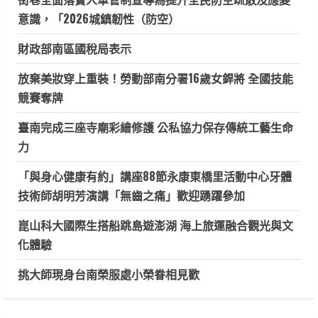
意識，「2026城鎮韌性（防空）
財政部南區國稅局表示
放棄美妝穿上重裝！勞動部南分署16歲女銲將 全國技能
競賽奪牌
臺南完成三座寺廟彩繪修護 公私協力保存傳統工藝生命
力
「與身心健康有約」講座88節永康東橋里活動中心牙體
技術師胡明芳演講「無齒之痛」歡迎踴躍參加
崑山科大國際生搭船跳島遊澎湖 海上旅運融合觀光與文
化體驗
挑大師現身台南榮服處小榮眷相見歡