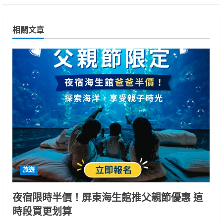
i
n
相關文章
u
e
R
e
a
d
i
旅遊
n
夜宿限時半價！屏東海生館推父親節優惠 這
時段買更划算
g