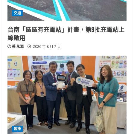
交通
台南「區區有充電站」計畫，第9批充電站上
線啟用
蔡 永源
2026 年 8 月 7 日
醫療