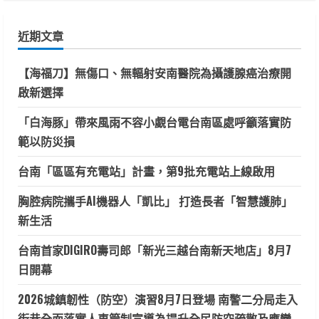
關
鍵
近期文章
字:
【海福刀】無傷口、無輻射安南醫院為攝護腺癌治療開
啟新選擇
「白海豚」帶來風雨不容小覷台電台南區處呼籲落實防
範以防災損
台南「區區有充電站」計畫，第9批充電站上線啟用
胸腔病院攜手AI機器人「凱比」 打造長者「智慧護肺」
新生活
台南首家DIGIRO壽司郎「新光三越台南新天地店」8月7
日開幕
2026城鎮韌性（防空）演習8月7日登場 南警二分局走入
街巷全面落實人車管制宣導為提升全民防空疏散及應變