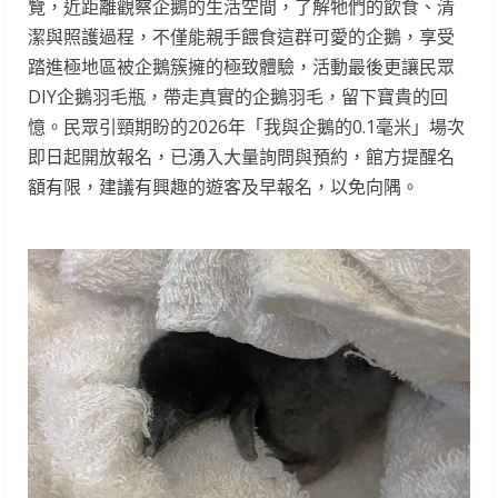
覽，近距離觀察企鵝的生活空間，了解牠們的飲食、清
潔與照護過程，不僅能親手餵食這群可愛的企鵝，享受
踏進極地區被企鵝簇擁的極致體驗，活動最後更讓民眾
DIY企鵝羽毛瓶，帶走真實的企鵝羽毛，留下寶貴的回
憶。民眾引頸期盼的2026年「我與企鵝的0.1毫米」場次
即日起開放報名，已湧入大量詢問與預約，館方提醒名
額有限，建議有興趣的遊客及早報名，以免向隅。