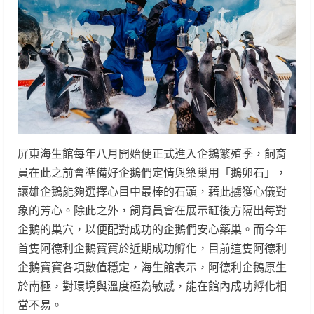
屏東海生館每年八月開始便正式進入企鵝繁殖季，飼育
員在此之前會準備好企鵝們定情與築巢用「鵝卵石」，
讓雄企鵝能夠選擇心目中最棒的石頭，藉此擄獲心儀對
象的芳心。除此之外，飼育員會在展示缸後方隔出每對
企鵝的巢穴，以便配對成功的企鵝們安心築巢。而今年
首隻阿德利企鵝寶寶於近期成功孵化，目前這隻阿德利
企鵝寶寶各項數值穩定，海生館表示，阿德利企鵝原生
於南極，對環境與溫度極為敏感，能在館內成功孵化相
當不易。