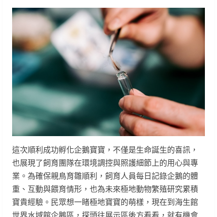
這次順利成功孵化企鵝寶寶，不僅是生命誕生的喜訊，
也展現了飼育團隊在環境調控與照護細節上的用心與專
業。為確保親鳥育雛順利，飼育人員每日記錄企鵝的體
重、互動與餵育情形，也為未來極地動物繁殖研究累積
寶貴經驗。民眾想一睹極地寶寶的萌樣，現在到海生館
世界水域館企鵝區，探頭往展示區後方看看，就有機會