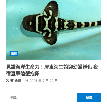
旅遊
見證海洋生命力！屏東海生館迎幼鯊孵化 夜
宿直擊陸蟹抱卵
蔡 永源
2026 年 7 月 29 日
搜
尋