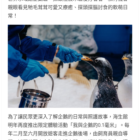
親眼看見牠毛茸茸可愛又療癒、探頭探腦討食的軟萌日
常！
為了讓民眾更深入了解企鵝的日常與照護故事，海生館
明年再度推出限定體驗活動「我與企鵝的0.1毫米」。每
年二月至六月開放遊客走進企鵝後場，由飼育員親自導