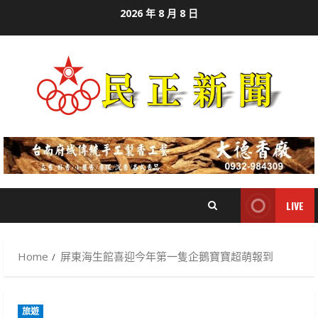
Skip
2026 年 8 月 8 日
to
content
LIVE
Home
屏東海生館喜迎今年第一隻企鵝寶寶超萌報到
旅遊