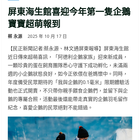
屏東海生館喜迎今年第一隻企鵝
寶寶超萌報到
蔡 永源
2025 年 10 月 17 日
【民正新聞記者:蔡永源、林文通屏東報導】屏東海生館
近日傳來超萌喜訊，「阿德利企鵝家族」迎來新成員，
一顆珍貴的蛋在飼育團隊悉心守護下成功孵化，未滿兩
週的小企鵝狀態良好，如今正依偎在爸媽懷中。同時，
年度備受民眾期待的「我與企鵝的0.1毫米」限期體驗活
動也正式開賣，不只帶你親手餵食企鵝們，並留下與企
鵝的專屬合照，活動最後還能帶走真實的企鵝羽毛留作
紀念，喜愛企鵝的民眾絕對不能錯過。