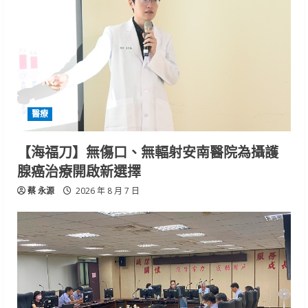
醫療
【海福刀】無傷口、無輻射安南醫院為攝護
腺癌治療開啟新選擇
蔡 永源
2026 年 8 月 7 日