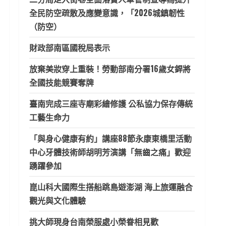
全民防空疏散及應變意識，「2026城鎮韌性
（防空）
財政部南區國稅局表示
放棄美妝穿上重裝！勞動部南分署16歲女銲將
全國技能競賽奪牌
臺南完成三座寺廟彩繪修護 公私協力保存傳統
工藝生命力
「與身心健康有約」講座88節永康東橋里活動
中心牙體技術師胡明芳演講「無齒之痛」歡迎
踴躍參加
崑山科大國際生搭船跳島遊澎湖 海上旅運融合
觀光與文化體驗
挑大師現身台南榮服處小榮眷相見歡