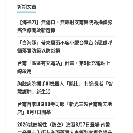
鍵
近期文章
字:
【海福刀】無傷口、無輻射安南醫院為攝護腺
癌治療開啟新選擇
「白海豚」帶來風雨不容小覷台電台南區處呼
籲落實防範以防災損
台南「區區有充電站」計畫，第9批充電站上
線啟用
胸腔病院攜手AI機器人「凱比」 打造長者「智
慧護肺」新生活
台南首家DIGIRO壽司郎「新光三越台南新天地
店」8月7日開幕
2026城鎮韌性（防空）演習8月7日登場 南警
二分局走入街巷全面落實人車管制宣導為提升