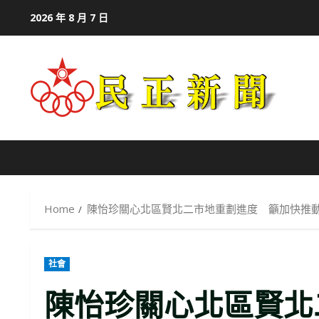
Skip
2026 年 8 月 7 日
to
content
Home
陳怡珍關心北區賢北二市地重劃進度 籲加快推
社會
陳怡珍關心北區賢北