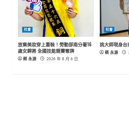
u
e
R
社會
社會
e
放棄美妝穿上重裝！勞動部南分署16
挑大師現身台
a
歲女銲將 全國技能競賽奪牌
蔡 永源
蔡 永源
2026 年 8 月 6 日
d
i
n
g