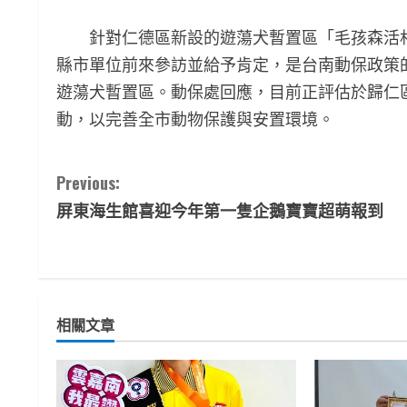
針對仁德區新設的遊蕩犬暫置區「毛孩森活村
縣市單位前來參訪並給予肯定，是台南動保政策
遊蕩犬暫置區。動保處回應，目前正評估於歸仁
動，以完善全市動物保護與安置環境。
C
Previous:
屏東海生館喜迎今年第一隻企鵝寶寶超萌報到
o
n
t
相關文章
i
n