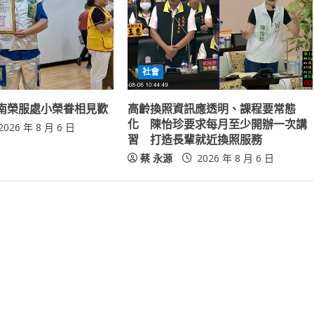
社會
南榮服處小榮眷相見歡
高齡換照資訊應透明、課程要常態
化 陳怡珍要求每月至少開辦一次講
2026 年 8 月 6 日
習 打造長輩就近換照服務
蔡 永源
2026 年 8 月 6 日