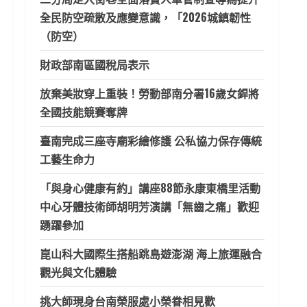
全民防空疏散及應變意識，「2026城鎮韌性
（防空）
財政部南區國稅局表示
放棄美妝穿上重裝！勞動部南分署16歲女銲將
全國技能競賽奪牌
臺南完成三座寺廟彩繪修護 公私協力保存傳統
工藝生命力
「與身心健康有約」講座88節永康東橋里活動
中心牙體技術師胡明芳演講「無齒之痛」歡迎
踴躍參加
崑山科大國際生搭船跳島遊澎湖 海上旅運融合
觀光與文化體驗
挑大師現身台南榮服處小榮眷相見歡