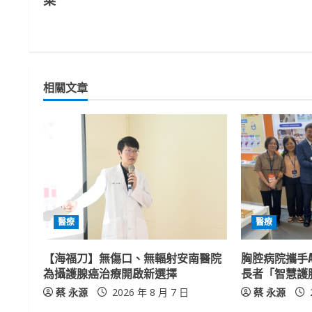
n
t
i
相關文章
n
u
e
R
e
醫療
醫療
a
【海福刀】無傷口、無輻射安南醫院
胸腔病院攜手A
為攝護腺癌治療開啟新選擇
長者「智慧護
d
蔡 永源
2026 年 8 月 7 日
蔡 永源
i