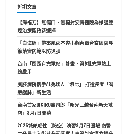
鍵
近期文章
字:
【海福刀】無傷口、無輻射安南醫院為攝護腺
癌治療開啟新選擇
「白海豚」帶來風雨不容小覷台電台南區處呼
籲落實防範以防災損
台南「區區有充電站」計畫，第9批充電站上
線啟用
胸腔病院攜手AI機器人「凱比」 打造長者「智
慧護肺」新生活
台南首家DIGIRO壽司郎「新光三越台南新天地
店」8月7日開幕
2026城鎮韌性（防空）演習8月7日登場 南警
二分局走入街巷全面落實人車管制宣導為提升