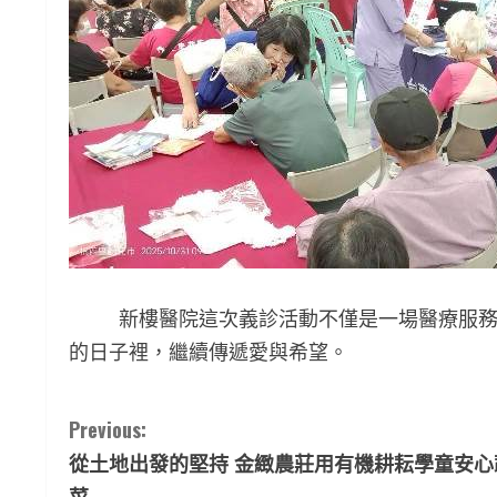
新樓醫院這次義診活動不僅是一場醫療服務的
的日子裡，繼續傳遞愛與希望。
C
Previous:
從土地出發的堅持 金緻農莊用有機耕耘學童安心
o
菜