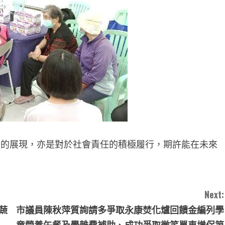
展現，亦是對於社會責任的積極履行，期許能在未來
Next:
蔬
市議員陳秋萍質詢請多爭取永康焚化爐回饋金編列學
童營養午餐及學雜費補助、成功爭取微笑單車增保第