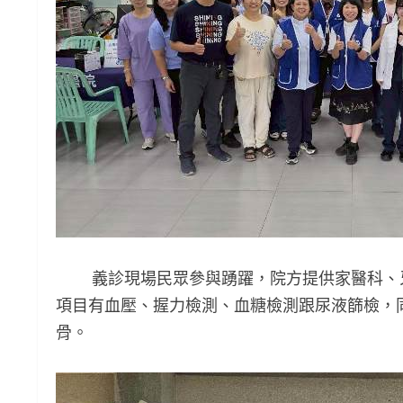
義診現場民眾參與踴躍，院方提供家醫科、牙
項目有血壓、握力檢測、血糖檢測跟尿液篩檢，
骨。