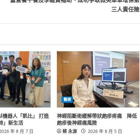
三人責任險
醫療
I機器人「凱比」 打造
神經阻斷術緩解帶狀皰疹疼痛 降低
肺」新生活
皰疹後神經痛風險
2026 年 8 月 7 日
蔡 永源
2026 年 8 月 5 日