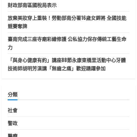
財政部南區國稅局表示
放棄美妝穿上重裝！勞動部南分署16歲女銲將 全國技能
競賽奪牌
臺南完成三座寺廟彩繪修護 公私協力保存傳統工藝生命
力
「與身心健康有約」講座88節永康東橋里活動中心牙體
技術師胡明芳演講「無齒之痛」歡迎踴躍參加
分類
社會
警政
醫療