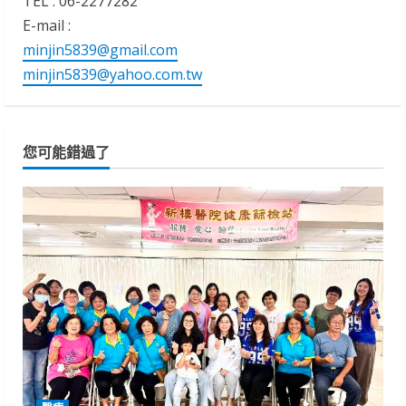
TEL : 06-2277282
E-mail :
minjin5839@gmail.com
minjin5839@yahoo.com.tw
您可能錯過了