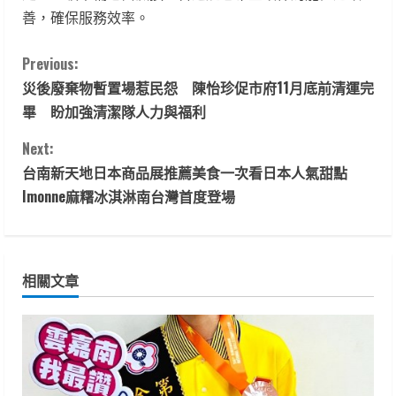
善，確保服務效率。
C
Previous:
災後廢棄物暫置場惹民怨 陳怡珍促市府11月底前清運完
o
畢 盼加強清潔隊人力與福利
n
Next:
t
台南新天地日本商品展推薦美食一次看日本人氣甜點
Imonne麻糬冰淇淋南台灣首度登場
i
n
相關文章
u
e
R