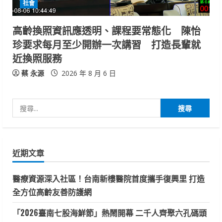
社會
高齡換照資訊應透明、課程要常態化 陳怡
珍要求每月至少開辦一次講習 打造長輩就
近換照服務
蔡 永源
2026 年 8 月 6 日
搜
尋
關
鍵
近期文章
字:
醫療資源深入社區！台南新樓醫院首度攜手復興里 打造
全方位高齡友善防護網
「2026臺南七股海鮮節」熱鬧開幕 二千人齊聚六孔碼頭