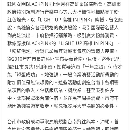
韓國女團BLACKPINK上個月在高雄舉辦演唱會，高雄市
政府特別規劃流行音樂中心等六大指標性地標點亮了粉
紅色燈光，以「LIGHT UP 高雄 IN PINK」應援。曾之婕
說，高雄擁有各種規格的表演場館，吸引國際著名藝人
到高雄演出，市府發揮行銷策略，吸引廣大粉絲消費，
就像應援BLACKPINK的「LIGHT UP 高雄 IN PINK」，
「粉紅泡泡」行銷已彰顯其對城市氣氛的營造與產值。
從2010年前市長許添財宣布要蓋台南小巨蛋，迄今已歷
經3任市長共15個年頭，她質疑這顆「千年之蛋」何時才
能「孵蛋成功」。她強調，一場商業演藝活動所帶動的
附加價值是無法想像的。這些活動能創造台南市各項營
業項目的收入，包括飯店業、餐飲業，甚至吸引許多
中、北部民眾來台南住宿，並在民宿周邊消費。市府不
能因為錢被廠商收走，就忽視發展大型場館的必要性。
台南市政府成功爭取虎航規劃台南飛往熊本、沖繩，曾
之婕肯定黃偉哲市長率領團隊的努力。她強調，既然國