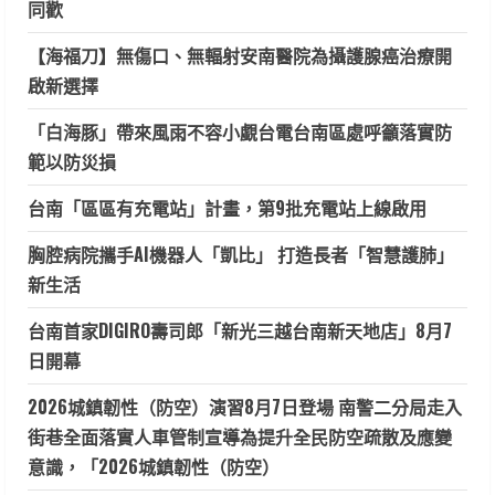
同歡
【海福刀】無傷口、無輻射安南醫院為攝護腺癌治療開
啟新選擇
「白海豚」帶來風雨不容小覷台電台南區處呼籲落實防
範以防災損
台南「區區有充電站」計畫，第9批充電站上線啟用
胸腔病院攜手AI機器人「凱比」 打造長者「智慧護肺」
新生活
台南首家DIGIRO壽司郎「新光三越台南新天地店」8月7
日開幕
2026城鎮韌性（防空）演習8月7日登場 南警二分局走入
街巷全面落實人車管制宣導為提升全民防空疏散及應變
意識，「2026城鎮韌性（防空）