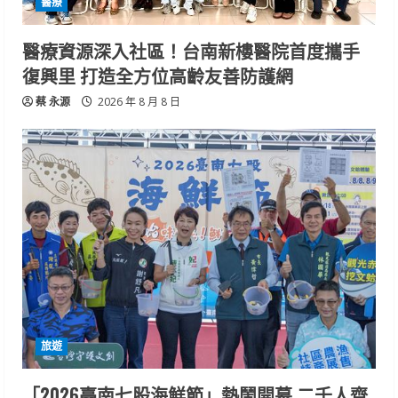
醫療
醫療資源深入社區！台南新樓醫院首度攜手
復興里 打造全方位高齡友善防護網
蔡 永源
2026 年 8 月 8 日
旅遊
「2026臺南七股海鮮節」熱鬧開幕 二千人齊