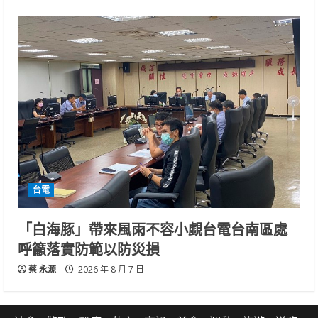
台電
「白海豚」帶來風雨不容小覷台電台南區處
呼籲落實防範以防災損
蔡 永源
2026 年 8 月 7 日