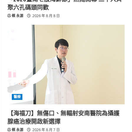
聚六孔碼頭同歡
蔡 永源
2026 年 8 月 8 日
醫療
【海福刀】無傷口、無輻射安南醫院為攝護
腺癌治療開啟新選擇
蔡 永源
2026 年 8 月 7 日