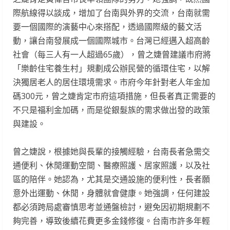
際航線得以談成，增加了台南與外界的交流，台南就需
要一個國際的演藝中心來搭配，透過國際級的藝文活
動，讓台南發展成一個國際城市。台灣已經邁入超高齡
社會（每三人有一人超過65歲），曾之婕曾建議市府將
「樂齡住宅養生村」規劃成公辦民營的循環住宅，以解
決獨居老人的居住環境需求。市府今年針對老人年金加
碼300元，曾之婕肯定市府這項措施，但長者真正需要的
不只是福利金加碼，而是從銀髮族的需求做出發的政策
與建設。
曾之婕說，根據她與長輩的接觸經驗，台南長者急需交
通便利、休閒運動空間、醫療照護、居家照護，以及社
區的陪伴。她認為，尤其是交通設施的便利性，長者願
意外出運動、休閒，身體就會健康。她強調，任何建設
都必須跨局處審慎思考並通盤檢討，避免因初期規劃不
夠完善，導致後續花費更多金錢修復。台南市許多年輕