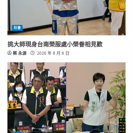
社會
挑大師現身台南榮服處小榮眷相見歡
蔡 永源
2026 年 8 月 6 日