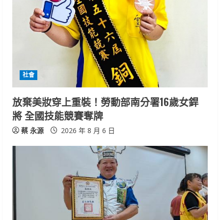
e
a
d
i
社會
n
放棄美妝穿上重裝！勞動部南分署16歲女銲
g
將 全國技能競賽奪牌
蔡 永源
2026 年 8 月 6 日