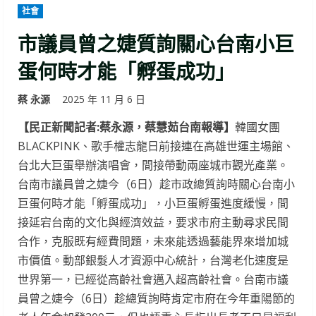
社會
市議員曾之婕質詢關心台南小巨
蛋何時才能「孵蛋成功」
蔡 永源
2025 年 11 月 6 日
【民正新聞記者:蔡永源，蔡慧茹台南報導】
韓國女團
BLACKPINK、歌手權志龍日前接連在高雄世運主場館、
台北大巨蛋舉辦演唱會，間接帶動兩座城市觀光產業。
台南市議員曾之婕今（6日）趁市政總質詢時關心台南小
巨蛋何時才能「孵蛋成功」，小巨蛋孵蛋進度緩慢，間
接延宕台南的文化與經濟效益，要求市府主動尋求民間
合作，克服既有經費問題，未來能透過藝能界來增加城
市價值。動部銀髮人才資源中心統計，台灣老化速度是
世界第一，已經從高齡社會邁入超高齡社會。台南市議
員曾之婕今（6日）趁總質詢時肯定市府在今年重陽節的