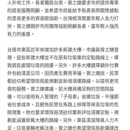
人外地工作，長者獨居台南，曾之婕要求市府提供專業
的居家服務照顧，並希望市府能給予負責長照關懷據點
的里長更多的資源跟協助。台灣經濟需要年輕人全力打
拚，曾之婕期許市府團隊協助照顧長者，當年輕人強而
有力的後盾。
台南市東區近年來增加許多新建大樓，市議員曾之婕發
現，這些新建大樓並不在原有垃圾車的定點路線上，導
致居民處理垃圾的困擾。另外，許多大樓選擇額外付費
外包給清潔公司，因而產生費用爭議。曾之婕說，民眾
都迫切希望環保局能規劃並新增清運路線，以提供更完
善的服務。曾之婕建議，若大樓具備足夠的空間與設
備，可以使用有人管理的「子母車」收運垃圾，不僅節
省社會成本，且避免民眾在馬路上排隊等候丟垃圾的危
險現象。她也要求環保局須迫切重新評估清運定點，規
劃能涵蓋新舊大樓的路線。另外，東區清潔隊員人力不
足，垃圾車輛老舊汰換，曾之婕也希望環保局能儘速改