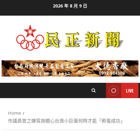
Skip
2026 年 8 月 9 日
to
content
LIVE
Home
市議員曾之婕質詢關心台南小巨蛋何時才能「孵蛋成功」