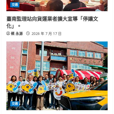
交通
臺南監理站向貨運業者擴大宣導「停讓文
化」。
蔡 永源
2026 年 7 月 17 日
交通