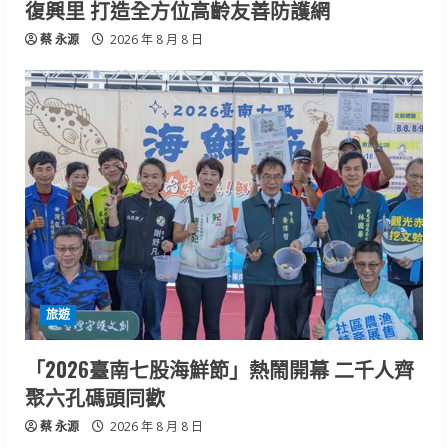
復興里 打造全方位高齡友善防護網
蔡 永源
2026 年 8 月 8 日
旅遊
「2026臺南七股海鮮節」熱鬧開幕 二千人齊
聚六孔碼頭同歡
蔡 永源
2026 年 8 月 8 日