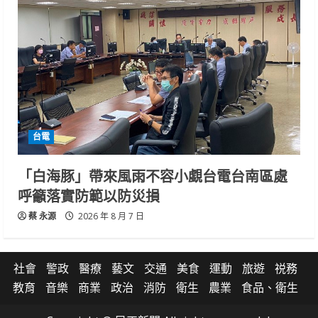
台電
「白海豚」帶來風雨不容小覷台電台南區處
呼籲落實防範以防災損
蔡 永源
2026 年 8 月 7 日
社會
警政
醫療
藝文
交通
美食
運動
旅遊
祱務
教育
音樂
商業
政治
消防
衛生
農業
食品、衛生