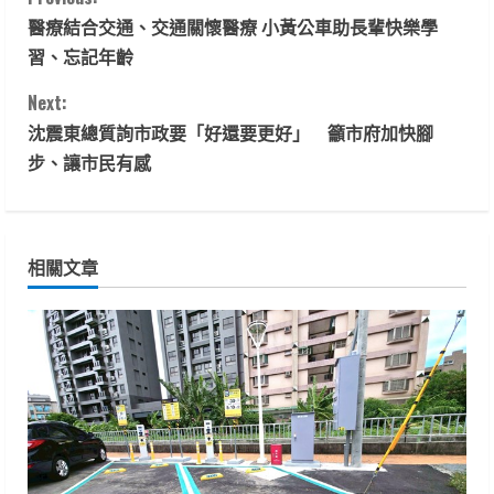
C
醫療結合交通、交通關懷醫療 小黃公車助長輩快樂學
o
習、忘記年齡
n
Next:
t
沈震東總質詢市政要「好還要更好」 籲市府加快腳
步、讓市民有感
i
n
相關文章
u
e
R
e
a