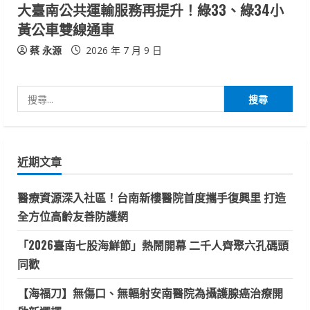
大臺南公共運輸服務再提升！綠33、綠34小
黃公車雙線通車
蔡 永源
2026 年 7 月 9 日
搜
尋
關
鍵
近期文章
字:
醫療資源深入社區！台南新樓醫院首度攜手復興里 打造
全方位高齡友善防護網
「2026臺南七股海鮮節」熱鬧開幕 二千人齊聚六孔碼頭
同歡
【海福刀】無傷口、無輻射安南醫院為攝護腺癌治療開