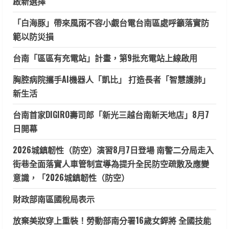
啟新選擇
「白海豚」帶來風雨不容小覷台電台南區處呼籲落實防
範以防災損
台南「區區有充電站」計畫，第9批充電站上線啟用
胸腔病院攜手AI機器人「凱比」 打造長者「智慧護肺」
新生活
台南首家DIGIRO壽司郎「新光三越台南新天地店」8月7
日開幕
2026城鎮韌性（防空）演習8月7日登場 南警二分局走入
街巷全面落實人車管制宣導為提升全民防空疏散及應變
意識，「2026城鎮韌性（防空）
財政部南區國稅局表示
放棄美妝穿上重裝！勞動部南分署16歲女銲將 全國技能