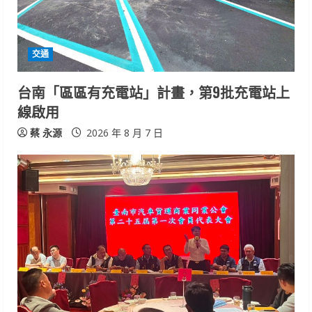
d
i
交通
n
台南「區區有充電站」計畫，第9批充電站上
g
線啟用
蔡 永源
2026 年 8 月 7 日