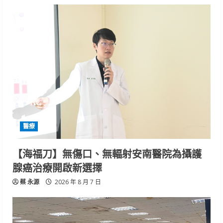
醫療
【海福刀】無傷口、無輻射安南醫院為攝護
腺癌治療開啟新選擇
蔡 永源
2026 年 8 月 7 日