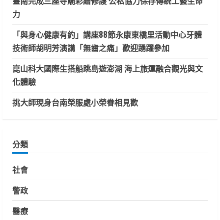
臺南完成三座寺廟彩繪修護 公私協力保存傳統工藝生命
力
「與身心健康有約」講座88節永康東橋里活動中心牙體
技術師胡明芳演講「無齒之痛」歡迎踴躍參加
崑山科大國際生搭船跳島遊澎湖 海上旅運融合觀光與文
化體驗
挑大師現身台南榮服處小榮眷相見歡
分類
社會
警政
醫療