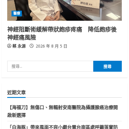
醫療
神經阻斷術緩解帶狀皰疹疼痛 降低皰疹後
神經痛風險
蔡 永源
2026 年 8 月 5 日
搜
尋
關
鍵
近期文章
字:
【海福刀】無傷口、無輻射安南醫院為攝護腺癌治療開
啟新選擇
「白海豚」帶來風雨不容小覷台電台南區處呼籲落實防