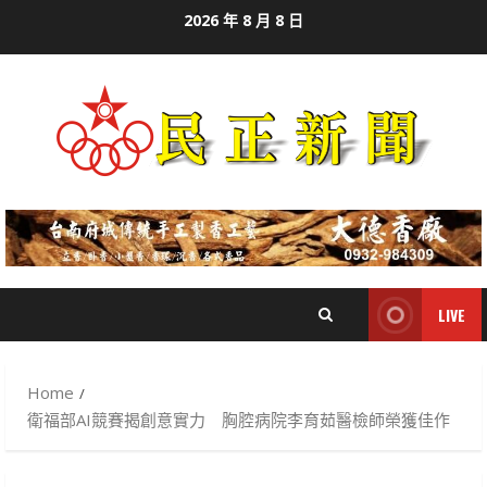
Skip
2026 年 8 月 8 日
to
content
LIVE
Home
衛福部AI競賽揭創意實力 胸腔病院李育茹醫檢師榮獲佳作