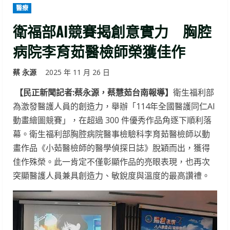
醫療
衛福部AI競賽揭創意實力 胸腔
病院李育茹醫檢師榮獲佳作
蔡 永源
2025 年 11 月 26 日
【民正新聞記者:蔡永源，蔡慧茹台南報導】
衛生福利部
為激發醫護人員的創造力，舉辦「114年全國醫護同仁AI
動畫繪圖競賽」，在超過 300 件優秀作品角逐下順利落
幕。衛生福利部胸腔病院醫事檢驗科李育茹醫檢師以動
畫作品《小茹醫檢師的醫學偵探日誌》脫穎而出，獲得
佳作殊榮。此一肯定不僅彰顯作品的亮眼表現，也再次
突顯醫護人員兼具創造力、敏銳度與溫度的最高讚禮。