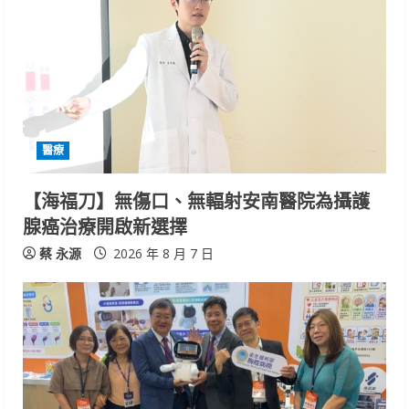
R
e
a
d
醫療
i
【海福刀】無傷口、無輻射安南醫院為攝護
n
腺癌治療開啟新選擇
g
蔡 永源
2026 年 8 月 7 日