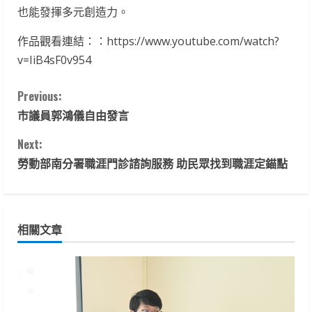
也能發揮多元創造力。
作品觀看連結：：https://www.youtube.com/watch?
v=IiB4sF0v954
C
Previous:
市議員郭鴻儀自由發言
o
Next:
n
勞動部南分署職涯門診諮詢服務 助民眾找到職涯定錨點
t
i
相關文章
n
u
e