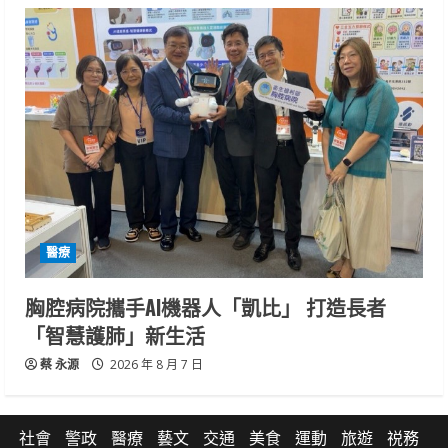
醫療
胸腔病院攜手AI機器人「凱比」 打造長者
「智慧護肺」新生活
蔡 永源
2026 年 8 月 7 日
社會
警政
醫療
藝文
交通
美食
運動
旅遊
祱務