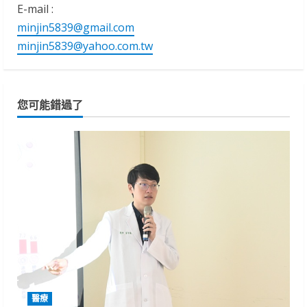
E-mail :
minjin5839@gmail.com
minjin5839@yahoo.com.tw
您可能錯過了
醫療