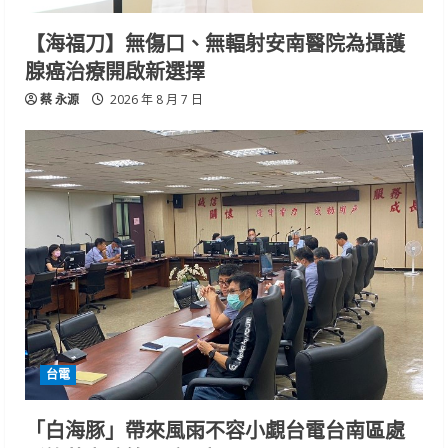
【海福刀】無傷口、無輻射安南醫院為攝護
腺癌治療開啟新選擇
蔡 永源
2026 年 8 月 7 日
台電
「白海豚」帶來風雨不容小覷台電台南區處