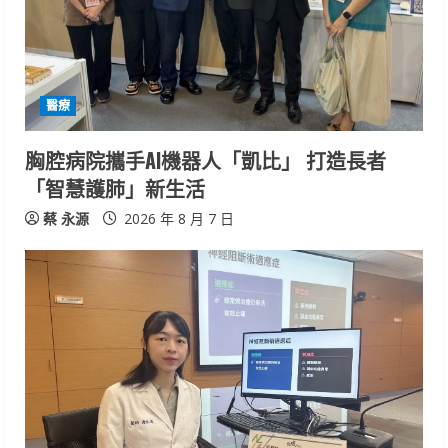
醫療
胸腔病院攜手AI機器人「凱比」 打造長者
「智慧護肺」新生活
蔡 永源
2026 年 8 月 7 日