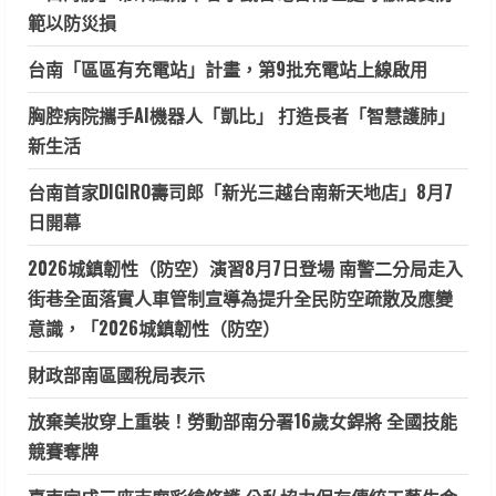
範以防災損
台南「區區有充電站」計畫，第9批充電站上線啟用
胸腔病院攜手AI機器人「凱比」 打造長者「智慧護肺」
新生活
台南首家DIGIRO壽司郎「新光三越台南新天地店」8月7
日開幕
2026城鎮韌性（防空）演習8月7日登場 南警二分局走入
街巷全面落實人車管制宣導為提升全民防空疏散及應變
意識，「2026城鎮韌性（防空）
財政部南區國稅局表示
放棄美妝穿上重裝！勞動部南分署16歲女銲將 全國技能
競賽奪牌