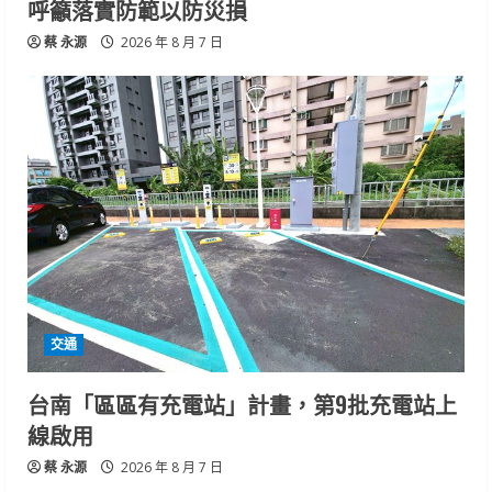
呼籲落實防範以防災損
蔡 永源
2026 年 8 月 7 日
交通
台南「區區有充電站」計畫，第9批充電站上
線啟用
蔡 永源
2026 年 8 月 7 日