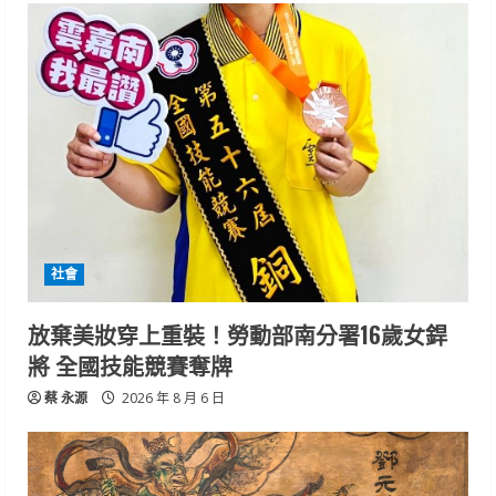
社會
放棄美妝穿上重裝！勞動部南分署16歲女銲
將 全國技能競賽奪牌
蔡 永源
2026 年 8 月 6 日