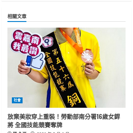
i
相關文章
n
u
e
R
e
a
d
社會
i
放棄美妝穿上重裝！勞動部南分署16歲女銲
n
將 全國技能競賽奪牌