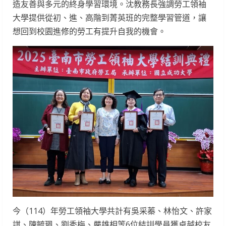
造友善與多元的終身學習環境。沈教務長強調勞工領袖
大學提供從初、進、高階到菁英班的完整學習管道，讓
想回到校園進修的勞工有提升自我的機會。
今（114）年勞工領袖大學共計有吳采蓁、林怡文、許家
諆、陳毓珮、劉秀梅、嚴雄相等6位結訓學員獲卓越校友