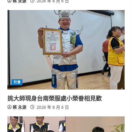
g
蔡 永源
2026 年 8 月 6 日
社會
挑大師現身台南榮服處小榮眷相見歡
蔡 永源
2026 年 8 月 6 日