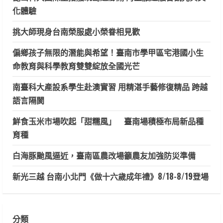
化體驗
挑大師現身台南榮服處小榮眷相見歡
偏鄉孩子無限的潛能與希望！臺南市學甲區宅港國小生
命教育與科學教育雙雙綻放全國光芒
南臺科大產設系學生赴澳實習 用精湛手藝修復精品 跨越
語言隔閡
鮮食玉米市場吹起「甜糯風」 臺南場積極布局新品種
育種
白海豚颱風逼近，臺南區農改場籲農友加強防災準備
新光三越 台南小北門《做十六歲成年禮》8/18-8/19登場
分類