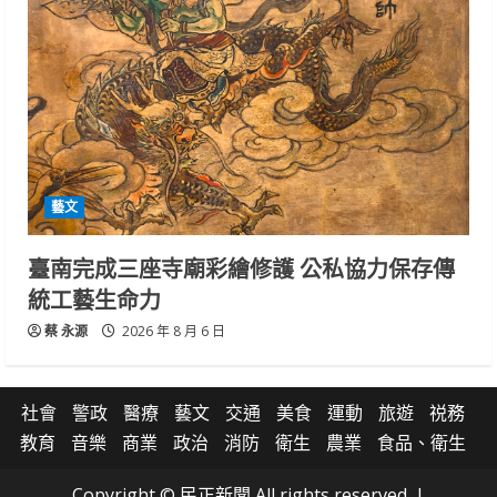
藝文
臺南完成三座寺廟彩繪修護 公私協力保存傳
統工藝生命力
蔡 永源
2026 年 8 月 6 日
社會
警政
醫療
藝文
交通
美食
運動
旅遊
祱務
教育
音樂
商業
政治
消防
衛生
農業
食品、衛生
Copyright © 民正新聞 All rights reserved.
|