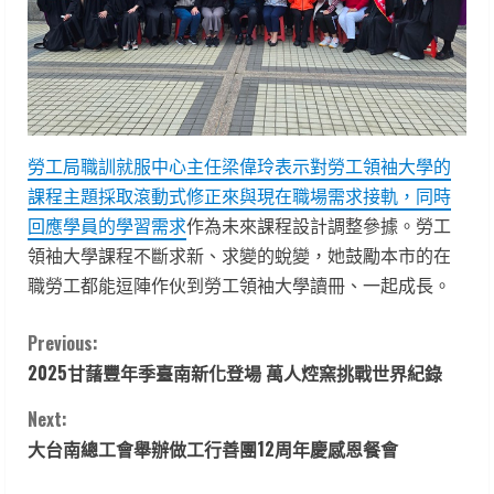
勞工局職訓就服中心主任梁偉玲表示對勞工領袖大學的
課程主題採取滾動式修正來與現在職場需求接軌，同時
回應學員的學習需求
作為未來課程設計調整參據。勞工
領袖大學課程不斷求新、求變的蛻變，她鼓勵本市的在
職勞工都能逗陣作伙到勞工領袖大學讀冊、一起成長。
C
Previous:
2025甘藷豐年季臺南新化登場 萬人焢窯挑戰世界紀錄
o
Next:
n
大台南總工會舉辦做工行善團12周年慶感恩餐會
t