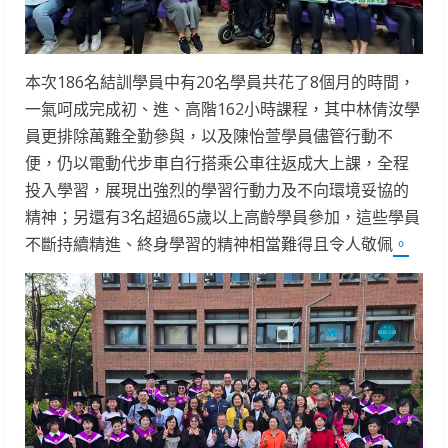
本次186名結訓學員中有20名學員共花了8個月的時間，
一氣呵成完成初、進、高階162小時課程，其中林倩汝學
員更排除萬難全勤參與，以及陳怡萱學員儘管行動不
便，仍以電動代步車自行搭乘公車往返成大上課，全程
投入學習，展現出強烈的學習行動力及不向環境妥協的
精神；另還有3名超過65歲以上高齡學員參加，這些學員
不斷持續精進、終身學習的精神相當難得且令人敬佩
。