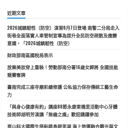
關
鍵
近期文章
字:
2026城鎮韌性（防空）演習8月7日登場 南警二分局走入
街巷全面落實人車管制宣導為提升全民防空疏散及應變
意識，「2026城鎮韌性（防空）
財政部南區國稅局表示
放棄美妝穿上重裝！勞動部南分署16歲女銲將 全國技能
競賽奪牌
臺南完成三座寺廟彩繪修護 公私協力保存傳統工藝生命
力
「與身心健康有約」講座88節永康東橋里活動中心牙體
技術師胡明芳演講「無齒之痛」歡迎踴躍參加
崑山科大國際生搭船跳島遊澎湖 海上旅運融合觀光與文