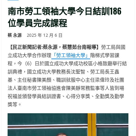
南市勞工領袖大學今日結訓186
位學員完成課程
蔡 永源
2025 年 12 月 6 日
【民正新聞記者:蔡永源，蔡慧茹台南報導】
勞工局與國
立成功大學合作辦理
「勞工領袖大學」
階梯式學習課
程，今（6）日於國立成功大學成功校區小格致廳舉行結
訓典禮，國立成功大學教務長沈聖智、勞工局長王鑫
基、主任秘書陳美顏、職訓就服中心主任梁偉玲及社團
法人臺南市勞工領袖協進會陳美靜常務監事等人皆到場
祝福並頒發學員結訓證書、心得分享獎、全勤獎及勤學
獎等。