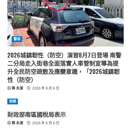
警政
2026城鎮韌性（防空）演習8月7日登場 南警
二分局走入街巷全面落實人車管制宣導為提
升全民防空疏散及應變意識，「2026城鎮韌
性（防空）
蔡 永源
2026 年 8 月 6 日
祱務
財政部南區國稅局表示
蔡 永源
2026 年 8 月 6 日