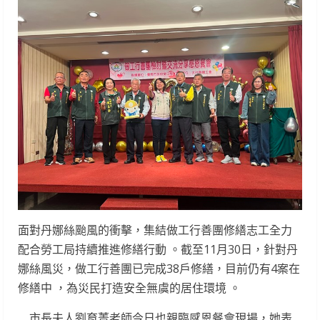
面對丹娜絲颱風的衝擊，集結做工行善團修繕志工全力
配合勞工局持續推進修繕行動 。截至11月30日，針對丹
娜絲風災，做工行善團已完成38戶修繕，目前仍有4案在
修繕中 ，為災民打造安全無虞的居住環境 。
市長夫人劉育菁老師今日也親臨感恩餐會現場，她表