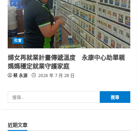
社會
婦女再就業計畫傳遞溫度 永康中心助單親
媽媽穩定就業守護家庭
蔡 永源
2026 年 7 月 28 日
搜
尋
關
鍵
近期文章
字: