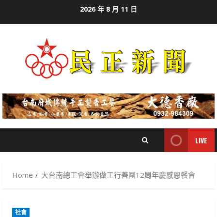
Skip
2026 年 8 月 11 日
to
content
LIVE
Home
大台南總工會舉辦做工行善團12周年慶感恩餐會
社會