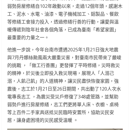
弱勢房屋修繕自102年啟動以來，走過12個年頭，感謝木
工、泥水、水電、油漆、電子機械加工、鋁製品、餐飲
等修繕工會接力投入，透過修繕行善的行動，讓愛與溫
暖傳遞到陰年社會各個角落，已成為臺南「希望家園」
最重要的力量之一。
他進一步說，今年台南市遭遇2025年1月21日強大地震
與7月丹娜絲颱風兩大嚴重災害，對臺南市民帶來了嚴峻
的挑戰 ，「做工行善團」更發揮了平時修繕，災時救災
的精神，於災後立即投入救災現場，展現人「人溺己
溺，人飢己飢」的人道精神，讓災民盡快恢復家園，強
震後，志工於1月21日至26日期間，共出動了120人次水
電專長志工 ，為震災受災戶修復了348處管路，並幫助
弱勢戶進行房屋修繕，志工們更將單人床、衣櫥、桌椅
等上百件二手家具送抵災民臨時安置所，協助災民安
居，讓身處困境的災民感受溫暖 。