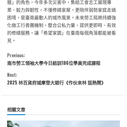
箍」的角色，今年多次災害中，集結工會志工展現專
業、毅力與韌性，不僅修繕家屋，更陪伴弱勢家庭走過
困境，是臺南最動人的城市風景。未來勞工局將持續強
化做工行善團機制，整合公私力量，提供更即時、有效
的修繕服務，讓「希望家園」在臺南每個角落都能被看
見。
C
Previous:
南市勞工領袖大學今日結訓186位學員完成課程
o
Next:
n
2025 林百貨府城摩登大遊行《作伙來林 逗熱鬧》
t
i
相關文章
n