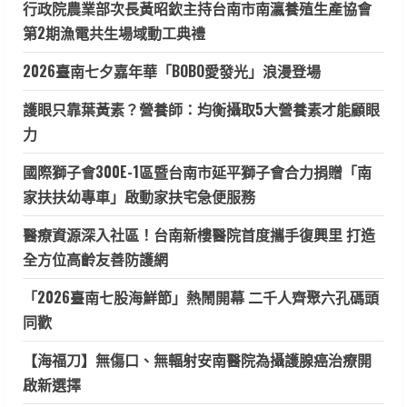
行政院農業部次長黃昭欽主持台南市南瀛養殖生產協會
第2期漁電共生場域動工典禮
2026臺南七夕嘉年華「BOBO愛發光」浪漫登場
護眼只靠葉黃素？營養師：均衡攝取5大營養素才能顧眼
力
國際獅子會300E-1區暨台南市延平獅子會合力捐贈「南
家扶扶幼專車」啟動家扶宅急便服務
醫療資源深入社區！台南新樓醫院首度攜手復興里 打造
全方位高齡友善防護網
「2026臺南七股海鮮節」熱鬧開幕 二千人齊聚六孔碼頭
同歡
【海福刀】無傷口、無輻射安南醫院為攝護腺癌治療開
啟新選擇