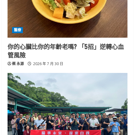
醫療
你的心臟比你的年齡老嗎? 「5招」逆轉心血
管風險
蔡 永源
2026 年 7 月 30 日