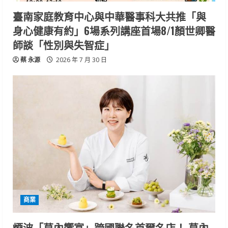
臺南家庭教育中心與中華醫事科大共推「與
身心健康有約」6場系列講座首場8/1顏世卿醫
師談「性別與失智症」
蔡 永源
2026 年 7 月 30 日
商業
煙波「莫內饗宴」跨國聯名首爾名店！ 莫內