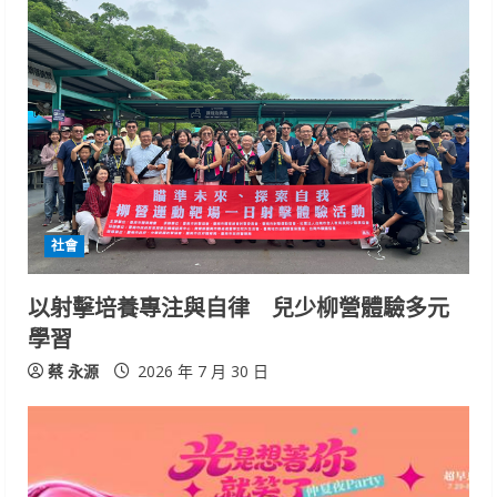
u
e
R
e
a
d
社會
i
以射擊培養專注與自律 兒少柳營體驗多元
n
學習
g
蔡 永源
2026 年 7 月 30 日