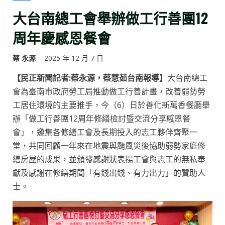
大台南總工會舉辦做工行善團12
周年慶感恩餐會
蔡 永源
2025 年 12 月 7 日
【民正新聞記者:蔡永源，蔡慧茹台南報導】
大台南總工
會為臺南市政府勞工局推動做工行善計畫，改善弱勢勞
工居住環境的主要推手，今（6）日於善化新萬香餐廳舉
辦「做工行善團12周年修繕檢討暨交流分享感恩餐
會」，邀集各修繕工會及長期投入的志工夥伴齊聚一
堂，共同回顧一年來在地震與颱風災後協助弱勢家庭修
繕房屋的成果，並頒發感謝狀表揚工會與志工的無私奉
獻及感謝在修繕期間「有錢出錢、有力出力」的贊助人
士。