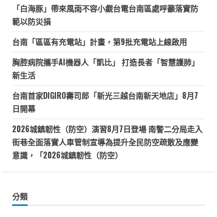
「白海豚」帶來風雨不容小覷台電台南區處呼籲落實防
範以防災損
台南「區區有充電站」計畫，第9批充電站上線啟用
胸腔病院攜手AI機器人「凱比」 打造長者「智慧護肺」
新生活
台南首家DIGIRO壽司郎「新光三越台南新天地店」8月7
日開幕
2026城鎮韌性（防空）演習8月7日登場 南警二分局走入
街巷全面落實人車管制宣導為提升全民防空疏散及應變
意識，「2026城鎮韌性（防空）
分類