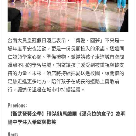
台南大員皇冠假日酒店表示，「傳愛．圓夢」不只是一
場年度平安夜活動，更是一份長期投入的承諾。透過同
仁認領學童心願、準備禮物，並邀請孩子走進城市空間
體驗不同的學習場域，期望讓孩子感受到被重視與被支
持的力量。未來，酒店將持續把愛送進校園，讓關懷的
足跡走進更多地方，陪伴孩子在成長的道路上勇敢前
行，讓這份溫暖在城市中持續延續。
C
Previous:
【衛武營藝企學】FOCASA馬戲團《潘朵拉的盒子》為明
o
陽中學注入希望與歡笑
n
Next: