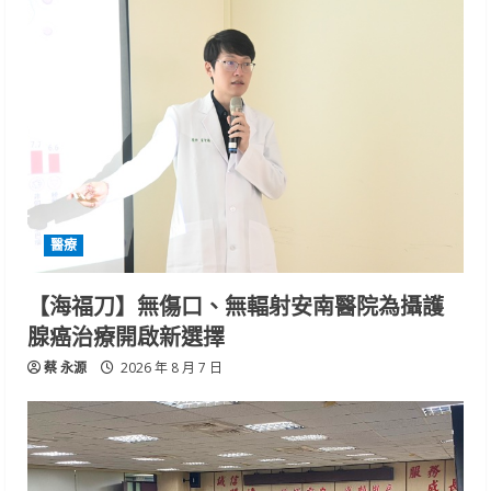
醫療
【海福刀】無傷口、無輻射安南醫院為攝護
腺癌治療開啟新選擇
蔡 永源
2026 年 8 月 7 日