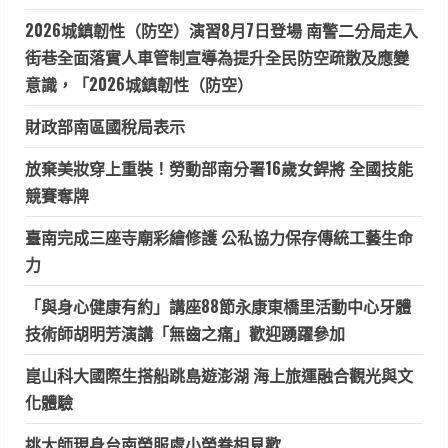
2026城鎮韌性（防空）演習8月7日登場 南警二分局走入
街巷全面落實人車管制宣導為提升全民防空疏散及應變
意識，「2026城鎮韌性（防空）
財政部南區國稅局表示
放棄美妝穿上重裝！勞動部南分署16歲女銲將 全國技能
競賽奪牌
臺南完成三座寺廟彩繪修護 公私協力保存傳統工藝生命
力
「與身心健康有約」講座88節永康東橋里活動中心牙體
技術師胡明芳演講「無齒之痛」歡迎踴躍參加
崑山科大國際生搭船跳島遊澎湖 海上旅運融合觀光與文
化體驗
挑大師現身台南榮服處小榮眷相見歡