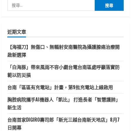
搜
尋
關
鍵
近期文章
字:
【海福刀】無傷口、無輻射安南醫院為攝護腺癌治療開
啟新選擇
「白海豚」帶來風雨不容小覷台電台南區處呼籲落實防
範以防災損
台南「區區有充電站」計畫，第9批充電站上線啟用
胸腔病院攜手AI機器人「凱比」 打造長者「智慧護肺」
新生活
台南首家DIGIRO壽司郎「新光三越台南新天地店」8月7
日開幕