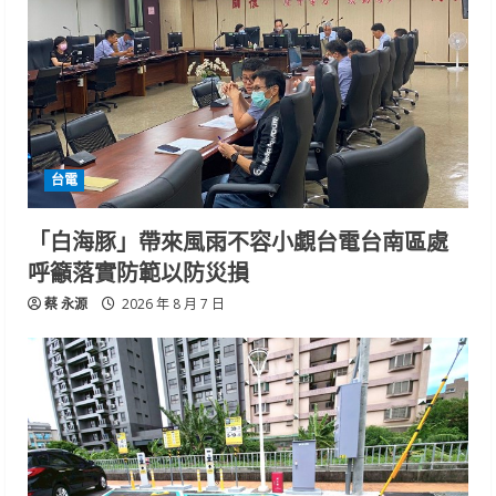
台電
「白海豚」帶來風雨不容小覷台電台南區處
呼籲落實防範以防災損
蔡 永源
2026 年 8 月 7 日