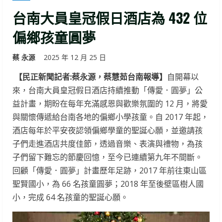
台南大員皇冠假日酒店為 432 位
偏鄉孩童圓夢
蔡 永源
2025 年 12 月 25 日
【民正新聞記者:蔡永源，蔡慧茹台南報導】
自開幕以
來，台南大員皇冠假日酒店持續推動「傳愛．圓夢」公
益計畫，期盼在每年充滿感恩與歡樂氛圍的 12 月，將愛
與關懷傳遞給台南各地的偏鄉小學孩童。自 2017 年起，
酒店每年於平安夜認領偏鄉學童的聖誕心願，並邀請孩
子們走進酒店共度佳節，透過音樂、表演與禮物，為孩
子們留下難忘的節慶回憶，至今已連續第九年不間斷。
回顧「傳愛．圓夢」計畫歷年足跡，2017 年前往東山區
聖賢國小，為 66 名孩童圓夢；2018 年至後壁區樹人國
小，完成 64 名孩童的聖誕心願。