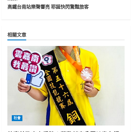
t
高鐵台南站樂聲響亮 耶誕快閃驚豔旅客
i
n
相關文章
u
e
R
e
a
d
i
社會