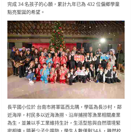
完成 34 名孩子的心願，累計九年已為 432 位偏鄉學童
點亮聖誕的希望。
長平國小位於 台南市將軍區西北隅，學區為長沙村，鄰
近海岸，村民多以近海漁撈、沿岸捕撈等漁業相關產業
為生，並兼以手工業維持生計，生活型態與自然環境緊
密相連。隨著少子化趨勢，學生人數僅剩34人，雖然校