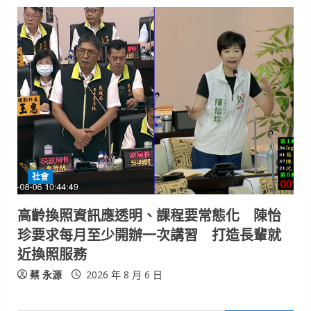
社會
高齡換照資訊應透明、課程要常態化 陳怡
珍要求每月至少開辦一次講習 打造長輩就
近換照服務
蔡 永源
2026 年 8 月 6 日