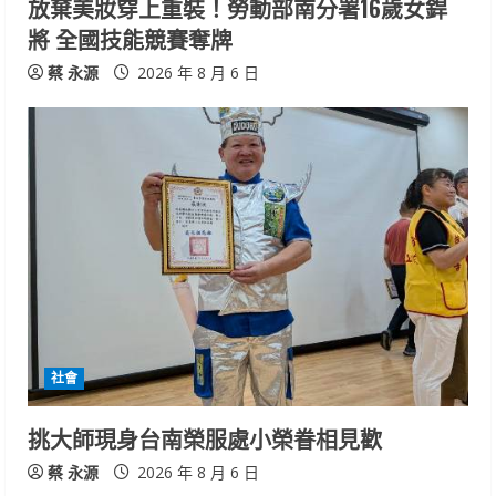
n
放棄美妝穿上重裝！勞動部南分署16歲女銲
將 全國技能競賽奪牌
g
蔡 永源
2026 年 8 月 6 日
社會
挑大師現身台南榮服處小榮眷相見歡
蔡 永源
2026 年 8 月 6 日