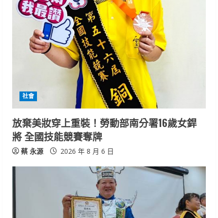
e
R
e
a
d
社會
i
放棄美妝穿上重裝！勞動部南分署16歲女銲
n
將 全國技能競賽奪牌
g
蔡 永源
2026 年 8 月 6 日