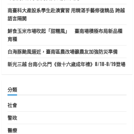
南臺科大產設系學生赴澳實習 用精湛手藝修復精品 跨越
語言隔閡
鮮食玉米市場吹起「甜糯風」 臺南場積極布局新品種
育種
白海豚颱風逼近，臺南區農改場籲農友加強防災準備
新光三越 台南小北門《做十六歲成年禮》8/18-8/19登場
分類
社會
警政
醫療