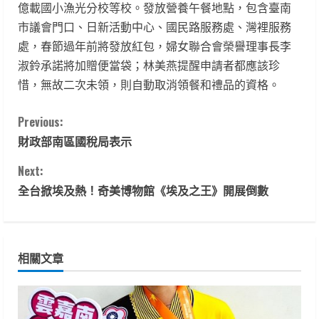
億載國小漁光分校等校。發放營養午餐地點，包含臺南
市議會門口、日新活動中心、國民路服務處、灣裡服務
處，春節過年前將發放紅包，婦女聯合會榮譽理事長李
淑鈴承諾將加贈便當袋；林美燕提醒申請者都應該珍
惜，無故二次未領，則自動取消領餐和禮品的資格。
C
Previous:
財政部南區國稅局表示
o
Next:
n
全台掀埃及熱！奇美博物館《埃及之王》開展倒數
t
i
相關文章
n
u