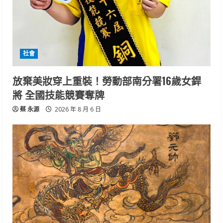
社會
放棄美妝穿上重裝！勞動部南分署16歲女銲
將 全國技能競賽奪牌
蔡 永源
2026 年 8 月 6 日