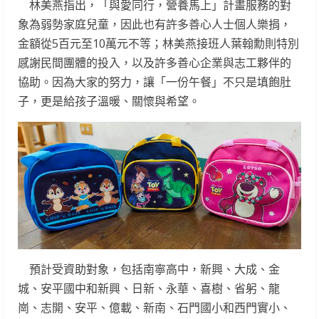
林美燕指出，「與愛同行，營養馬上」計畫服務的對
象為弱勢家庭兒童，因此也有許多善心人士個人樂捐，
金額從5百元至10萬元不等；林美燕接班人葉翰勳則特別
感謝民間團體的投入，以及許多善心企業與志工夥伴的
協助。因為大家的努力，讓「一份午餐」不只是填飽肚
子，更是給孩子溫暖、關懷與希望。
預計受資助對象，包括南寧高中，新興、大成、金
城、安平國中和新興、日新、永華、喜樹、省躬、龍
崗、志開、安平、億載、新南、石門國小和西門實小、