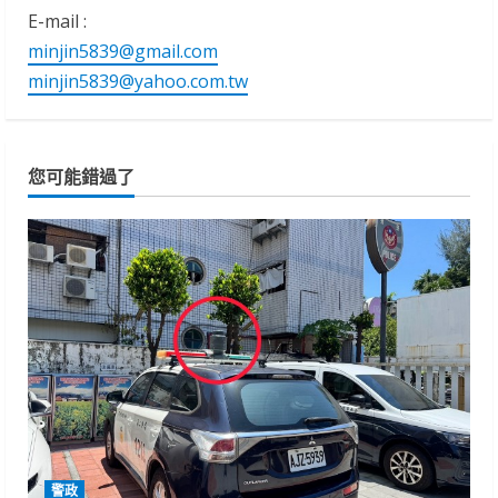
E-mail :
minjin5839@gmail.com
minjin5839@yahoo.com.tw
您可能錯過了
警政