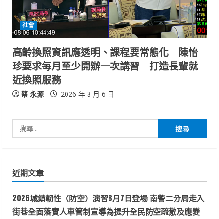
社會
高齡換照資訊應透明、課程要常態化 陳怡
珍要求每月至少開辦一次講習 打造長輩就
近換照服務
蔡 永源
2026 年 8 月 6 日
搜
尋
關
鍵
近期文章
字:
2026城鎮韌性（防空）演習8月7日登場 南警二分局走入
街巷全面落實人車管制宣導為提升全民防空疏散及應變