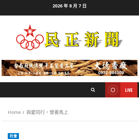
Skip
2026 年 8 月 7 日
to
content
LIVE
Home
與愛同行，營養馬上
社會