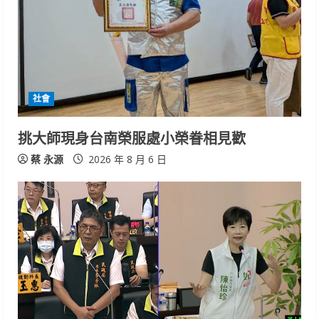
社會
挑大師現身台南榮服處小榮眷相見歡
蔡 永源
2026 年 8 月 6 日