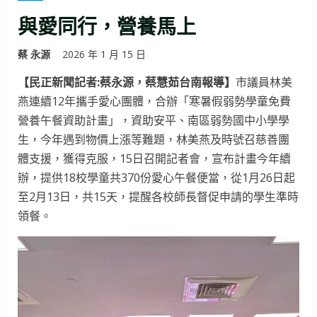
與愛同行，營養馬上
蔡 永源
2026 年 1 月 15 日
【民正新聞記者:蔡永源，蔡慧茹台南報導】
市議員林美
燕連續12年攜手愛心團體，合辦「寒暑假弱勢學童免費
營養午餐資助計畫」，資助安平、南區弱勢國中小學學
生，今年遇到物價上漲等難題，林美燕及時號召慈善團
體支援，獲得克服，15日召開記者會，宣布計畫今年續
辦，提供18校學童共370份愛心午餐便當，從1月26日起
至2月13日，共15天，提醒各校師長督促申請的學生準時
領餐。