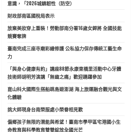
意識，「2026城鎮韌性（防空）
財政部南區國稅局表示
放棄美妝穿上重裝！勞動部南分署16歲女銲將 全國技能
競賽奪牌
臺南完成三座寺廟彩繪修護 公私協力保存傳統工藝生命
力
「與身心健康有約」講座88節永康東橋里活動中心牙體
技術師胡明芳演講「無齒之痛」歡迎踴躍參加
崑山科大國際生搭船跳島遊澎湖 海上旅運融合觀光與文
化體驗
挑大師現身台南榮服處小榮眷相見歡
偏鄉孩子無限的潛能與希望！臺南市學甲區宅港國小生
命教育與科學教育雙雙綻放全國光芒