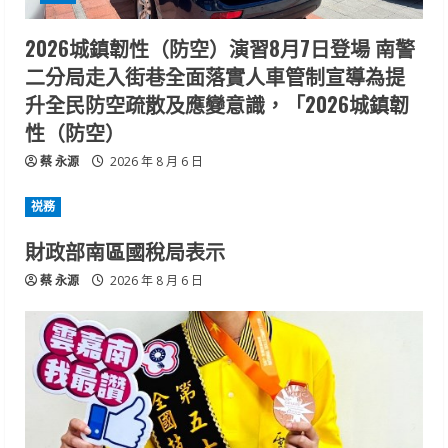
2026城鎮韌性（防空）演習8月7日登場 南警
二分局走入街巷全面落實人車管制宣導為提
升全民防空疏散及應變意識，「2026城鎮韌
性（防空）
蔡 永源
2026 年 8 月 6 日
祱務
財政部南區國稅局表示
蔡 永源
2026 年 8 月 6 日