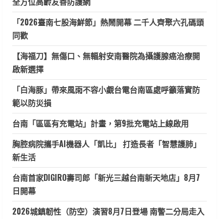
全方位高齡友善防護網
「2026臺南七股海鮮節」熱鬧開幕 二千人齊聚六孔碼頭
同歡
【海福刀】無傷口、無輻射安南醫院為攝護腺癌治療開
啟新選擇
「白海豚」帶來風雨不容小覷台電台南區處呼籲落實防
範以防災損
台南「區區有充電站」計畫，第9批充電站上線啟用
胸腔病院攜手AI機器人「凱比」 打造長者「智慧護肺」
新生活
台南首家DIGIRO壽司郎「新光三越台南新天地店」8月7
日開幕
2026城鎮韌性（防空）演習8月7日登場 南警二分局走入