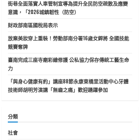
街巷全面落實人車管制宣導為提升全民防空疏散及應變
意識，「2026城鎮韌性（防空）
財政部南區國稅局表示
放棄美妝穿上重裝！勞動部南分署16歲女銲將 全國技能
競賽奪牌
臺南完成三座寺廟彩繪修護 公私協力保存傳統工藝生命
力
「與身心健康有約」講座88節永康東橋里活動中心牙體
技術師胡明芳演講「無齒之痛」歡迎踴躍參加
分類
社會