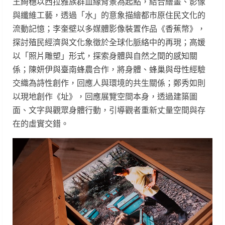
王綺穗以西拉雅族群血緣背景為起點，結合繪畫、影像
與纖維工藝，透過「水」的意象描繪都市原住民文化的
流動記憶；李奎壁以多媒體影像裝置作品《香蕉幣》，
探討殖民經濟與文化象徵於全球化脈絡中的再現；高媛
以「照片雕塑」形式，探索身體與自然之間的感知關
係；陳妍伊與臺南蜂農合作，將身體、蜂巢與母性經驗
交織為詩性創作，回應人與環境的共生關係；鄭秀如則
以現地創作《址》，回應展覽空間本身，透過建築圖
面、文字與觀眾身體行動，引導觀者重新丈量空間與存
在的虛實交錯。