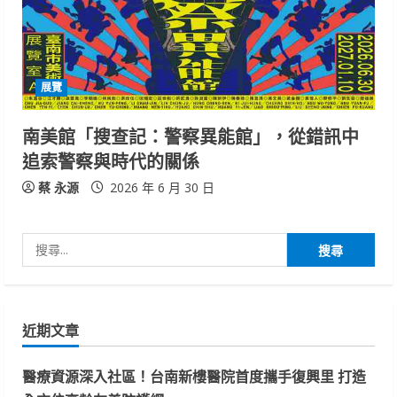
展覽
南美館「搜查記：警察異能館」，從錯訊中
追索警察與時代的關係
蔡 永源
2026 年 6 月 30 日
搜
尋
關
鍵
近期文章
字:
醫療資源深入社區！台南新樓醫院首度攜手復興里 打造