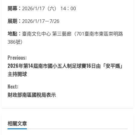
開幕：
2026/1/17（六） 14：00
展期：
2026/1/17－7/26
地點：
臺南文化中心 第三藝廊（701臺南市東區崇明路
386號）
C
Previous:
2026年第14屆南市國小五人制足球賽16日由「安平媽」
o
主持開球
n
Next:
t
財政部南區國稅局表示
i
n
相關文章