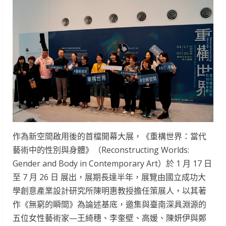
作為新空間啟用後的首檔開幕大展，《重構世界：當代
藝術中的性別與身體》（Reconstructing Worlds:
Gender and Body in Contemporary Art）於 1 月 17 日
至 7 月 26 日 展出，展期長達半年，展覽由國立成功大
學創意產業設計研究所陳明惠教授擔任策展人，以其著
作《無窮的瞬間》為論述基底，邀集與臺南深具淵源的
五位女性藝術家—王綺穗、李奎壁、高媛、陳妍伊與鄭