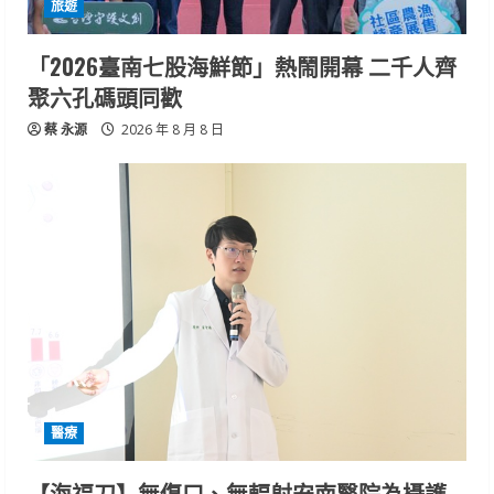
旅遊
「2026臺南七股海鮮節」熱鬧開幕 二千人齊
聚六孔碼頭同歡
蔡 永源
2026 年 8 月 8 日
醫療
【海福刀】無傷口、無輻射安南醫院為攝護