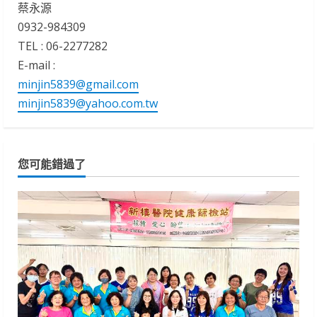
蔡永源
0932-984309
TEL : 06-2277282
E-mail :
minjin5839@gmail.com
minjin5839@yahoo.com.tw
您可能錯過了