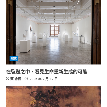
u
e
R
e
a
d
i
展覽
n
在裂縫之中，看見生命重新生成的可能
g
蔡 永源
2026 年 7 月 17 日