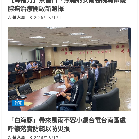
腺癌治療開啟新選擇
蔡 永源
2026 年 8 月 7 日
台電
「白海豚」帶來風雨不容小覷台電台南區處
呼籲落實防範以防災損
蔡 永源
2026 年 8 月 7 日