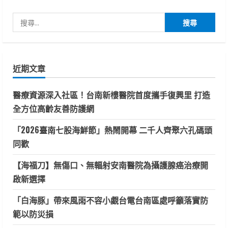
搜
尋
關
鍵
近期文章
字:
醫療資源深入社區！台南新樓醫院首度攜手復興里 打造
全方位高齡友善防護網
「2026臺南七股海鮮節」熱鬧開幕 二千人齊聚六孔碼頭
同歡
【海福刀】無傷口、無輻射安南醫院為攝護腺癌治療開
啟新選擇
「白海豚」帶來風雨不容小覷台電台南區處呼籲落實防
範以防災損