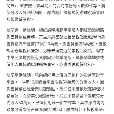
閱費)，並依照平臺與網紅的合約或粉絲人數條件等，將
部分收入分潤給網紅，應依網紅課稅規範辦理稅籍登記
及報繳營業稅。
該局進一步說明，網紅課稅規範明定境內網紅透過網路
銷售貨物或勞務，其當月銷售額達營業稅起徵點(現行銷
售貨物為新臺幣(下同)10萬元，銷售勞務為5萬元)，應依
規定辦理稅籍登記；另雖未達前述營業稅起徵點，但在
中華民國境內設有實體固定營業場所、具備營業牌號或
僱用人員協助處理銷售事宜，亦應辦理稅籍登記。
該局舉例說明，境內網紅甲上傳自己創作的影片至影音
平臺，114年12月間自平臺取得50萬元的分潤收入，因
銷售勞務已達營業稅起徵點，故網紅甲應依規定辦理稅
籍登記。而營業稅報繳部分，網紅甲自影音平臺取得分
潤收入50萬元，已達使用統一發票標準，其中源自境內
觀眾收看部分占80%(即40萬元)，應由網紅甲按稅率5%