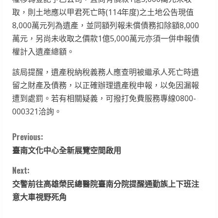
取，則土地應以甲君死亡時(114年度)之土地公告現值
8,000萬元列為遺產，並同額列報未償債務扣除額8,000
萬元，另尚未收取之價款1億5,000萬元亦須一併申報債
權計入遺產總額。
該局提醒，遺產稅納稅義務人應查明被繼承人死亡時遺
留之財產及債務，以正確辦理遺產稅申報，以免因漏報
遭到處罰。若有相關疑義，可撥打免費服務專線0800-
000321洽詢。
C
Previous:
臺南文化中心全新展覽空間啟用
o
Next:
n
交警前往高雄榮民總醫院臺南分院提醒通勤族上下班注
t
意大車視野死角