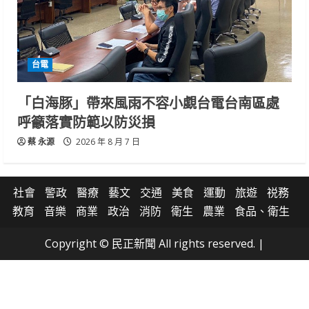
台電
「白海豚」帶來風雨不容小覷台電台南區處
呼籲落實防範以防災損
蔡 永源
2026 年 8 月 7 日
社會
警政
醫療
藝文
交通
美食
運動
旅遊
祱務
教育
音樂
商業
政治
消防
衛生
農業
食品、衛生
Copyright © 民正新聞 All rights reserved.
|