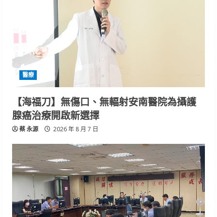
醫療
【海福刀】無傷口、無輻射安南醫院為攝護
腺癌治療開啟新選擇
蔡 永源
2026 年 8 月 7 日