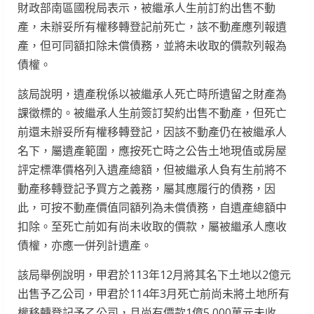
財政部南區國稅局表示，被繼承人生前訂約出售不動
產，未辦妥所有權移轉登記前死亡，該不動產應列報遺
產，但可同額扣除未償債務，並將未收取的價款列報為
債權。
該局說明，遺產稅係以被繼承人死亡時所遺留之財產為
課徵標的。被繼承人生前簽訂契約出售不動產，但死亡
前還未辦妥所有權移轉登記，因該不動產仍在被繼承人
名下，屬遺產範圍，應按死亡時之公告土地現值或房屋
評定標準價格列入遺產總額，但被繼承人負有生前將不
動產移轉登記予買方之義務，屬其應履行的債務，因
此，可按不動產價值同額列為未償債務，自遺產總額中
扣除。至死亡前如有尚未收取的價款，屬被繼承人應收
債權，亦應一併列計遺產。
該局舉例說明，甲君於113年12月將其名下土地以2億元
出售予乙公司，甲君於114年3月死亡前尚未將土地所有
權移轉登記予乙公司，且尚有價款1億5,000萬元未收