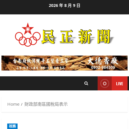
Skip
2026 年 8 月 9 日
to
content
LIVE
Home
財政部南區國稅局表示
祱務