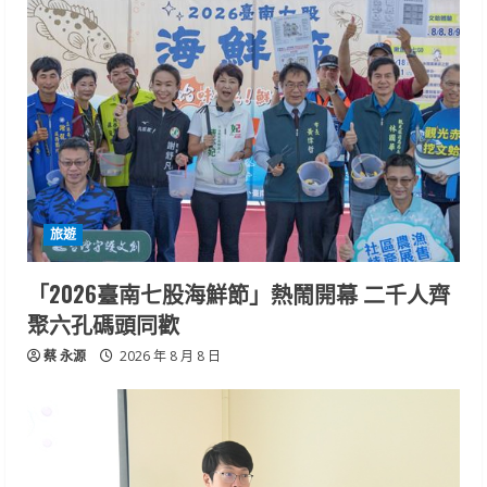
旅遊
「2026臺南七股海鮮節」熱鬧開幕 二千人齊
聚六孔碼頭同歡
蔡 永源
2026 年 8 月 8 日