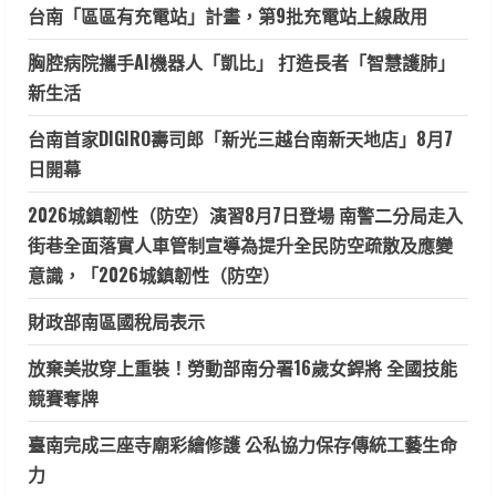
台南「區區有充電站」計畫，第9批充電站上線啟用
胸腔病院攜手AI機器人「凱比」 打造長者「智慧護肺」
新生活
台南首家DIGIRO壽司郎「新光三越台南新天地店」8月7
日開幕
2026城鎮韌性（防空）演習8月7日登場 南警二分局走入
街巷全面落實人車管制宣導為提升全民防空疏散及應變
意識，「2026城鎮韌性（防空）
財政部南區國稅局表示
放棄美妝穿上重裝！勞動部南分署16歲女銲將 全國技能
競賽奪牌
臺南完成三座寺廟彩繪修護 公私協力保存傳統工藝生命
力