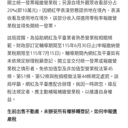
開立統一發票報繳營業稅；另源自境外觀眾收看部分占
20%(即10萬元)，因網紅甲表演勞務提供地在境內、表演
收看及使用地在境外，該部分收入得適用零稅率報繳營
業稅並得免開統一發票。
該局提醒，為協助網紅及平臺業者熟悉營業稅相關規
範，財政部訂定輔導期間至115年6月30日止(申報繳納營
業稅期限至115年7月15日)，輔導期間內網紅及平臺如有
未依規定辦理稅籍登記、開立並交付統一發票或報繳營
業稅之情形者，免依加值型及非加值型營業稅法第45
條、第51條、第52條與稅捐稽徵法第44條規定處罰。該
局呼籲，網紅及平臺應配合辦理，倘因一時疏忽，違反
稅法規定者，應主動補報補繳營業稅，以維護自身權
益。
生前出售不動產，未辦妥所有權移轉登記，如何申報遺
產稅