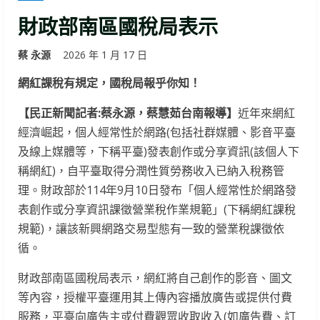
財政部南區國稅局表示
蔡 永源
2026 年 1 月 17 日
網紅課稅有規定，國稅局報乎你知！
【民正新聞記者:蔡永源，蔡慧茹台南報導】
近年來網紅
經濟崛起，個人經常性於網路(包括社群媒體、影音平臺
及線上媒體等，下稱平臺)發表創作或分享資訊(該個人下
稱網紅)，自平臺取得分潤性質勞務收入已納入稅務管
理。財政部於114年9月10日發布「個人經常性於網路發
表創作或分享資訊課徵營業稅作業規範」(下稱網紅課稅
規範)，讓該新興網路交易型態有一致的營業稅課徵依
循。
財政部南區國稅局表示，網紅將自己創作的影音、圖文
等內容，授權平臺運用其上傳內容播放廣告或提供付費
服務，平臺向廣告主或付費觀眾收取收入(如廣告費、訂