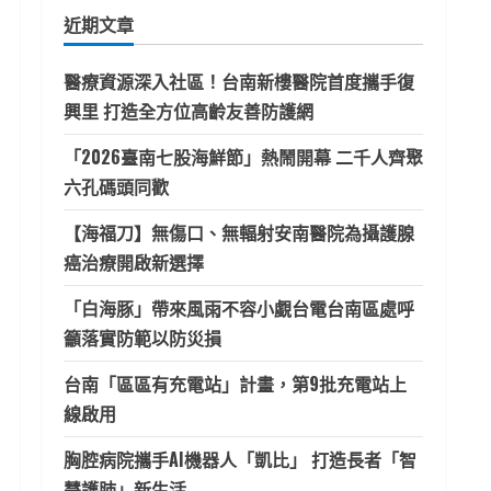
鍵
近期文章
字:
醫療資源深入社區！台南新樓醫院首度攜手復
興里 打造全方位高齡友善防護網
「2026臺南七股海鮮節」熱鬧開幕 二千人齊聚
六孔碼頭同歡
【海福刀】無傷口、無輻射安南醫院為攝護腺
癌治療開啟新選擇
「白海豚」帶來風雨不容小覷台電台南區處呼
籲落實防範以防災損
台南「區區有充電站」計畫，第9批充電站上
線啟用
胸腔病院攜手AI機器人「凱比」 打造長者「智
慧護肺」新生活