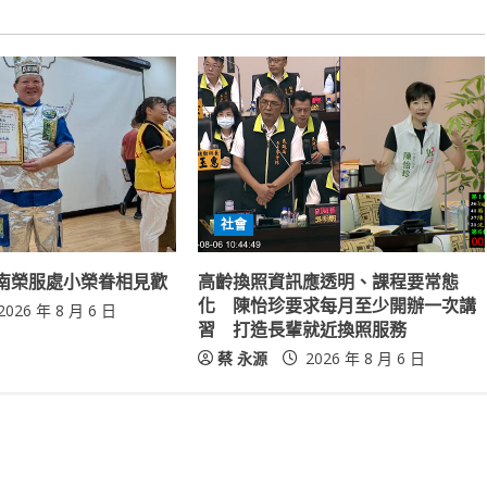
社會
南榮服處小榮眷相見歡
高齡換照資訊應透明、課程要常態
化 陳怡珍要求每月至少開辦一次講
2026 年 8 月 6 日
習 打造長輩就近換照服務
蔡 永源
2026 年 8 月 6 日