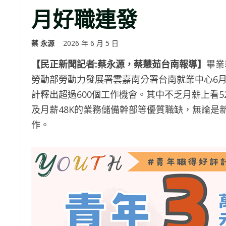
月好職連發
蔡 永源
2026 年 6 月 5 日
【民正新聞記者:蔡永源，蔡慧茹台南報導】
畢業
勞動部勞動力發展署雲嘉南分署台南就業中心6
計釋出超過600個工作機會。其中不乏月薪上看5
及月薪48K的業務儲備幹部等優質職缺，無論是
作。