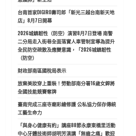
台南首家DIGIRO壽司郎「新光三越台南新天地
店」8月7日開幕
2026城鎮韌性（防空）演習8月7日登場 南警
二分局走入街巷全面落實人車管制宣導為提升
全民防空疏散及應變意識，「2026城鎮韌性
（防空）
財政部南區國稅局表示
放棄美妝穿上重裝！勞動部南分署16歲女銲將
全國技能競賽奪牌
臺南完成三座寺廟彩繪修護 公私協力保存傳統
工藝生命力
「與身心健康有約」講座88節永康東橋里活動
中心牙體技術師胡明芳演講「無齒之痛」歡迎