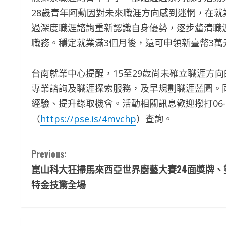
28歲青年阿勳因對未來職涯方向感到迷惘，在
過深度職涯諮詢重新認識自身優勢，逐步釐清職
職務。穩定就業滿3個月後，還可申領新臺幣3
台南就業中心提醒，15至29歲尚未確立職涯方
專業諮詢及職涯探索服務，及早規劃職涯藍圖。
經驗、提升錄取機會。活動相關訊息歡迎撥打06-2
（
https://pse.is/4mvchp
）查詢。
C
Previous:
崑山科大狂掃馬來西亞世界廚藝大賽24面獎牌、
o
特金技驚全場
n
t