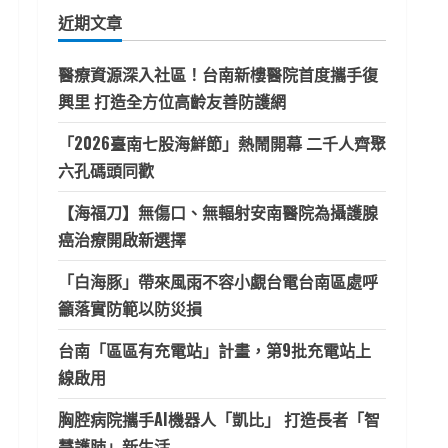
鍵
近期文章
字:
醫療資源深入社區！台南新樓醫院首度攜手復
興里 打造全方位高齡友善防護網
「2026臺南七股海鮮節」熱鬧開幕 二千人齊聚
六孔碼頭同歡
【海福刀】無傷口、無輻射安南醫院為攝護腺
癌治療開啟新選擇
「白海豚」帶來風雨不容小覷台電台南區處呼
籲落實防範以防災損
台南「區區有充電站」計畫，第9批充電站上
線啟用
胸腔病院攜手AI機器人「凱比」 打造長者「智
慧護肺」新生活