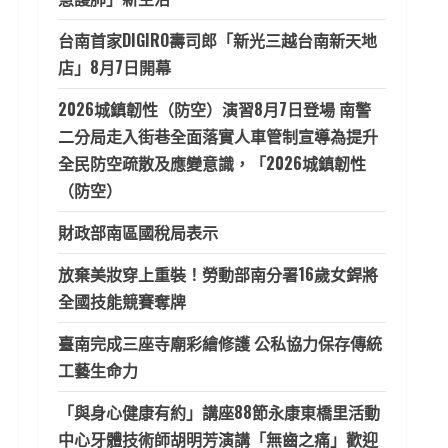
台南首家DIGIRO壽司郎「新光三越台南新天地
店」8月7日開幕
2026城鎮韌性（防空）演習8月7日登場 南警
二分局走入街巷全面落實人車管制宣導為提升
全民防空疏散及應變意識，「2026城鎮韌性
（防空）
財政部南區國稅局表示
放棄美妝穿上重裝！勞動部南分署16歲女銲將
全國技能競賽奪牌
臺南完成三座寺廟彩繪修護 公私協力保存傳統
工藝生命力
「與身心健康有約」講座88節永康東橋里活動
中心牙體技術師胡明芳演講「無齒之痛」歡迎