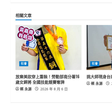
t
相關文章
i
n
u
e
R
社會
社會
e
放棄美妝穿上重裝！勞動部南分署16
挑大師現身台
a
歲女銲將 全國技能競賽奪牌
蔡 永源
蔡 永源
2026 年 8 月 6 日
d
i