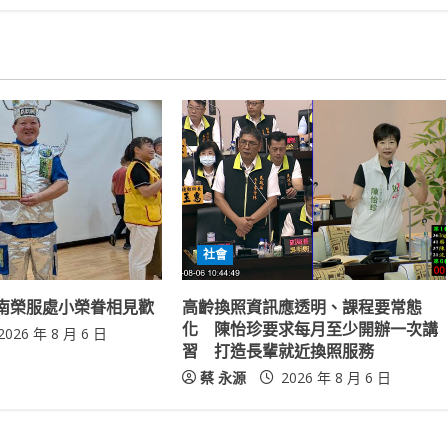
社會
南榮服處小榮眷相見歡
高齡換照資訊應透明、課程要常態
化 陳怡珍要求每月至少開辦一次講
2026 年 8 月 6 日
習 打造長輩就近換照服務
蔡 永源
2026 年 8 月 6 日