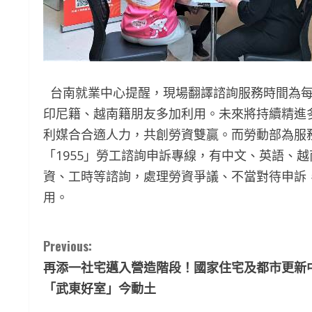
台南就業中心提醒，現場翻譯諮詢服務時間為每
印尼籍、越南籍朋友多加利用。未來將持續精進
利媒合合適人力，共創勞資雙贏。而勞動部為服
「1955」勞工諮詢申訴專線，有中文、英語、
資、工時等諮詢，處理勞資爭議、不當對待申訴
用。
C
Previous:
再添一社宅邁入營造階段！國家住宅及都市更新
o
「武東好室」今動土
n