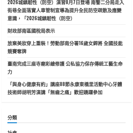
2026城鎮韌性（防空）演習8月7日登場 南警二分局走入
街巷全面落實人車管制宣導為提升全民防空疏散及應變
意識，「2026城鎮韌性（防空）
財政部南區國稅局表示
放棄美妝穿上重裝！勞動部南分署16歲女銲將 全國技能
競賽奪牌
臺南完成三座寺廟彩繪修護 公私協力保存傳統工藝生命
力
「與身心健康有約」講座88節永康東橋里活動中心牙體
技術師胡明芳演講「無齒之痛」歡迎踴躍參加
分類
社會