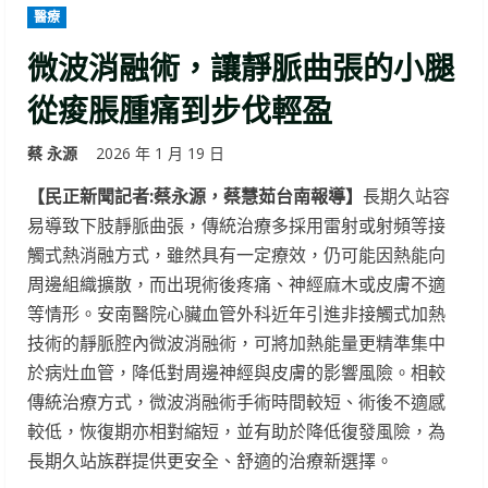
醫療
微波消融術，讓靜脈曲張的小腿
從痠脹腫痛到步伐輕盈
蔡 永源
2026 年 1 月 19 日
【民正新聞記者:蔡永源，蔡慧茹台南報導】
長期久站容
易導致下肢靜脈曲張，傳統治療多採用雷射或射頻等接
觸式熱消融方式，雖然具有一定療效，仍可能因熱能向
周邊組織擴散，而出現術後疼痛、神經麻木或皮膚不適
等情形。安南醫院心臟血管外科近年引進非接觸式加熱
技術的靜脈腔內微波消融術，可將加熱能量更精準集中
於病灶血管，降低對周邊神經與皮膚的影響風險。相較
傳統治療方式，微波消融術手術時間較短、術後不適感
較低，恢復期亦相對縮短，並有助於降低復發風險，為
長期久站族群提供更安全、舒適的治療新選擇。