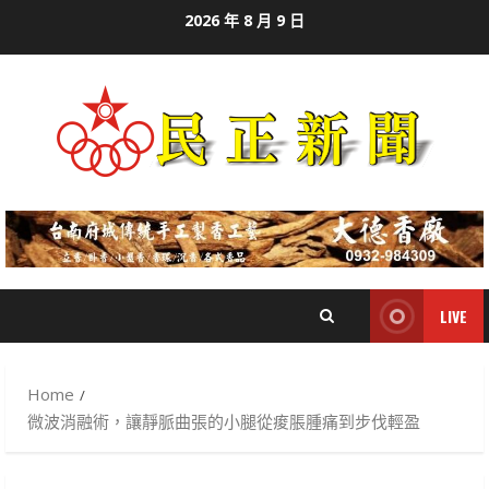
Skip
2026 年 8 月 9 日
to
content
LIVE
Home
微波消融術，讓靜脈曲張的小腿從痠脹腫痛到步伐輕盈