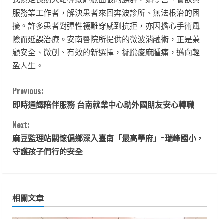
服務業工作者，解決患者來回奔波診所、無法根治的困
擾。許多患者對彈性襪難穿感到抗拒，亦因擔心手術風
險而延誤治療。安南醫院所提供的微波消融術，正是兼
顧安全、微創、有效的新選擇，擺脫痠麻腫痛，邁向輕
盈人生。
C
Previous:
即時通譯陪伴服務 台南就業中心助外國朋友安心轉職
o
Next:
n
麻豆監理站關懷偏鄉深入臺南「最高學府」~瑞峰國小，
t
守護孩子們行的安全
i
n
相關文章
u