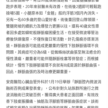
跑步表現，20年來就醫未有改善，在術後2週即可輕鬆跑
操場5圈，小腿原本如「金箍」般的浮筋3個月內消失。
另有一名60多歲的登山愛好者，術後重回登山隊領頭，
雙腿爬坡的續航力及爆發力更勝以往。還有40歲女性患
者因多處如蟒蛇般靜脈瘤困擾生活，在接受微波導管治
療後快速復原，不僅恢復日常活動，針孔傷痕亦逐漸消
退。靜脈曲張可能造成更嚴重的慢性下肢靜脈循環不良
問題，其病症可分為6級，從蜘蛛絲狀曲張至無法癒合的
慢性潰瘍，嚴重者可能伴隨靜脈栓塞等併發症；而根據
統計，慢性下肢靜脈循環不良就有8成是源於靜脈曲張。
因此，靜脈曲張的及時治療更顯重要。
安南醫院心臟血管外科於1月19日舉辦「靜脈腔內微波消
融術百例成果發表會」，公布針對久站族群所施行之微
波消融術已突破百例，獲得廣大患者正面回饋，有效改
善下肢痠脹腫痛、抽筋及浮腳筋等靜脈曲張症狀。該術
式鎖定長期久站導致靜脈曲張的族群，如零售、餐飲與