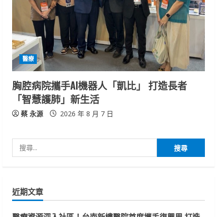
醫療
胸腔病院攜手AI機器人「凱比」 打造長者
「智慧護肺」新生活
蔡 永源
2026 年 8 月 7 日
搜
尋
關
鍵
近期文章
字:
醫療資源深入社區！台南新樓醫院首度攜手復興里 打造