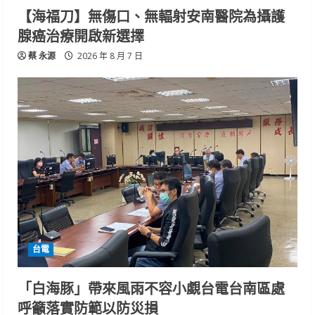
【海福刀】無傷口、無輻射安南醫院為攝護
腺癌治療開啟新選擇
蔡 永源
2026 年 8 月 7 日
台電
「白海豚」帶來風雨不容小覷台電台南區處
呼籲落實防範以防災損