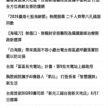
全方位高齡友善防護網
「2026臺南七股海鮮節」熱鬧開幕 二千人齊聚六孔碼頭
同歡
【海福刀】無傷口、無輻射安南醫院為攝護腺癌治療開
啟新選擇
「白海豚」帶來風雨不容小覷台電台南區處呼籲落實防
範以防災損
台南「區區有充電站」計畫，第9批充電站上線啟用
胸腔病院攜手AI機器人「凱比」 打造長者「智慧護肺」
新生活
台南首家DIGIRO壽司郎「新光三越台南新天地店」8月7
日開幕