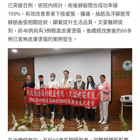
已突破百例，依院內統計，術後靜脈閉合成功率達
100%，有效改善患者下肢痠脹、腫痛、抽筋及浮腳筋等
靜脈曲張相關症狀，顯著提升生活品質。文豪醫師提
到，前40例尚有3例輕度皮膚燙傷，後續經改進後的60多
例已皆無皮膚燙傷的案例發生。
在治療個案中，有位60歲長期慢跑者，因雙腿腫脹影響