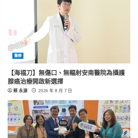
醫療
【海福刀】無傷口、無輻射安南醫院為攝護
腺癌治療開啟新選擇
蔡 永源
2026 年 8 月 7 日