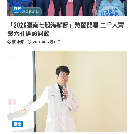
旅遊
「2026臺南七股海鮮節」熱鬧開幕 二千人齊
聚六孔碼頭同歡
蔡 永源
2026 年 8 月 8 日
醫療