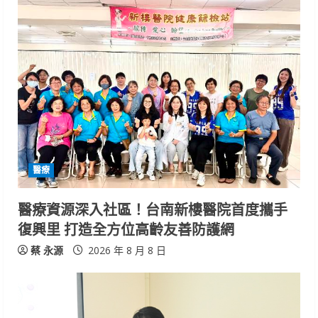
e
R
e
a
d
i
醫療
n
醫療資源深入社區！台南新樓醫院首度攜手
復興里 打造全方位高齡友善防護網
g
蔡 永源
2026 年 8 月 8 日