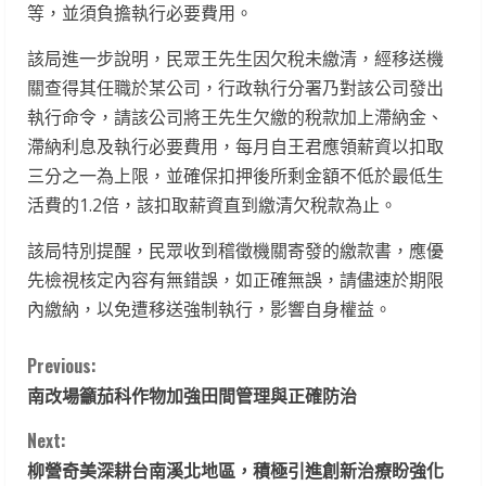
等，並須負擔執行必要費用。
該局進一步說明，民眾王先生因欠稅未繳清，經移送機
關查得其任職於某公司，行政執行分署乃對該公司發出
執行命令，請該公司將王先生欠繳的稅款加上滯納金、
滯納利息及執行必要費用，每月自王君應領薪資以扣取
三分之一為上限，並確保扣押後所剩金額不低於最低生
活費的1.2倍，該扣取薪資直到繳清欠稅款為止。
該局特別提醒，民眾收到稽徵機關寄發的繳款書，應優
先檢視核定內容有無錯誤，如正確無誤，請儘速於期限
內繳納，以免遭移送強制執行，影響自身權益。
C
Previous:
南改場籲茄科作物加強田間管理與正確防治
o
Next:
n
柳營奇美深耕台南溪北地區，積極引進創新治療盼強化