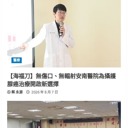
醫療
【海福刀】無傷口、無輻射安南醫院為攝護
腺癌治療開啟新選擇
蔡 永源
2026 年 8 月 7 日