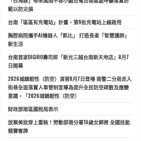
「白海豚」帶來風雨不容小覷台電台南區處呼籲落實防
範以防災損
台南「區區有充電站」計畫，第9批充電站上線啟用
胸腔病院攜手AI機器人「凱比」 打造長者「智慧護肺」
新生活
台南首家DIGIRO壽司郎「新光三越台南新天地店」8月7
日開幕
2026城鎮韌性（防空）演習8月7日登場 南警二分局走入
街巷全面落實人車管制宣導為提升全民防空疏散及應變
意識，「2026城鎮韌性（防空）
財政部南區國稅局表示
放棄美妝穿上重裝！勞動部南分署16歲女銲將 全國技能
競賽奪牌