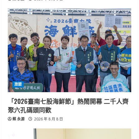
旅遊
「2026臺南七股海鮮節」熱鬧開幕 二千人齊
聚六孔碼頭同歡
蔡 永源
2026 年 8 月 8 日