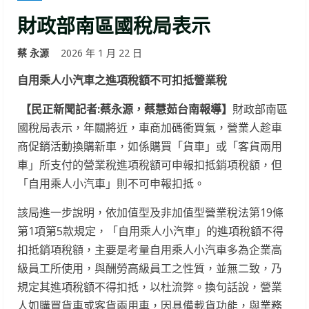
財政部南區國稅局表示
蔡 永源
2026 年 1 月 22 日
自用乘人小汽車之進項稅額不可扣抵營業稅
【民正新聞記者:蔡永源，蔡慧茹台南報導】
財政部南區
國稅局表示，年關將近，車商加碼衝買氣，營業人趁車
商促銷活動換購新車，如係購買「貨車」或「客貨兩用
車」所支付的營業稅進項稅額可申報扣抵銷項稅額，但
「自用乘人小汽車」則不可申報扣抵。
該局進一步說明，依加值型及非加值型營業稅法第19條
第1項第5款規定，「自用乘人小汽車」的進項稅額不得
扣抵銷項稅額，主要是考量自用乘人小汽車多為企業高
級員工所使用，與酬勞高級員工之性質，並無二致，乃
規定其進項稅額不得扣抵，以杜流弊。換句話說，營業
人如購買貨車或客貨兩用車，因具備載貨功能，與業務