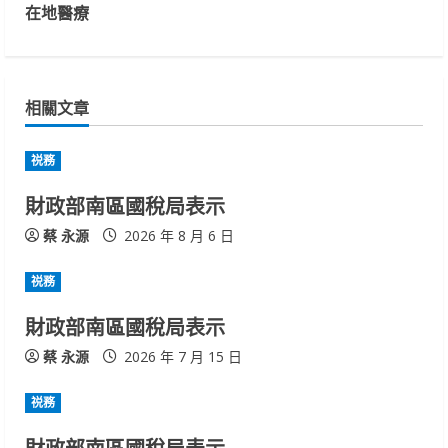
t
在地醫療
i
n
相關文章
u
祱務
e
財政部南區國稅局表示
R
蔡 永源
2026 年 8 月 6 日
e
祱務
a
財政部南區國稅局表示
d
蔡 永源
2026 年 7 月 15 日
i
祱務
n
財政部南區國稅局表示