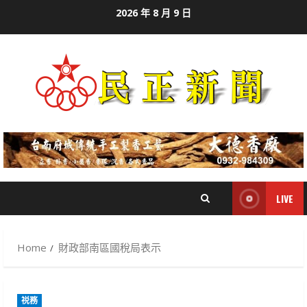
Skip
2026 年 8 月 9 日
to
content
LIVE
Home
財政部南區國稅局表示
祱務