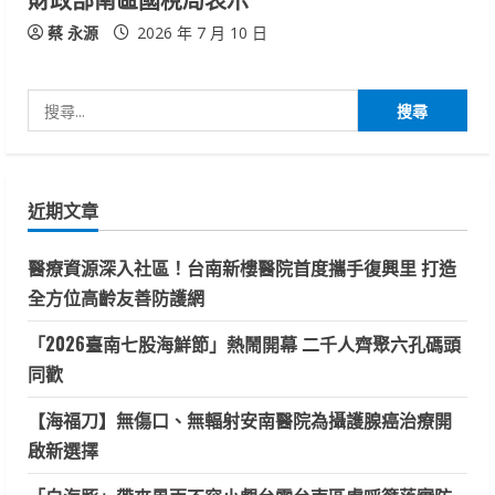
g
蔡 永源
2026 年 7 月 10 日
搜
尋
關
鍵
近期文章
字:
醫療資源深入社區！台南新樓醫院首度攜手復興里 打造
全方位高齡友善防護網
「2026臺南七股海鮮節」熱鬧開幕 二千人齊聚六孔碼頭
同歡
【海福刀】無傷口、無輻射安南醫院為攝護腺癌治療開
啟新選擇