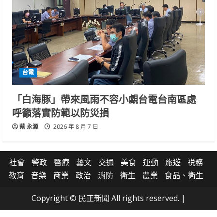
台電
「白海豚」帶來風雨不容小覷台電台南區處
呼籲落實防範以防災損
蔡 永源
2026 年 8 月 7 日
社會
警政
醫療
藝文
交通
美食
運動
旅遊
祱務
教育
音樂
商業
政治
消防
衛生
農業
食品、衛生
Copyright © 民正新聞 All rights reserved.
|