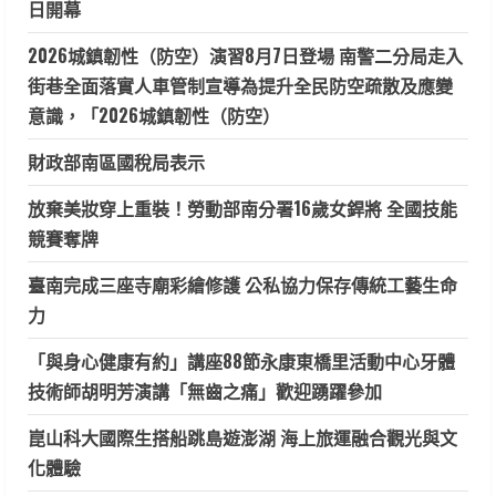
日開幕
2026城鎮韌性（防空）演習8月7日登場 南警二分局走入
街巷全面落實人車管制宣導為提升全民防空疏散及應變
意識，「2026城鎮韌性（防空）
財政部南區國稅局表示
放棄美妝穿上重裝！勞動部南分署16歲女銲將 全國技能
競賽奪牌
臺南完成三座寺廟彩繪修護 公私協力保存傳統工藝生命
力
「與身心健康有約」講座88節永康東橋里活動中心牙體
技術師胡明芳演講「無齒之痛」歡迎踴躍參加
崑山科大國際生搭船跳島遊澎湖 海上旅運融合觀光與文
化體驗