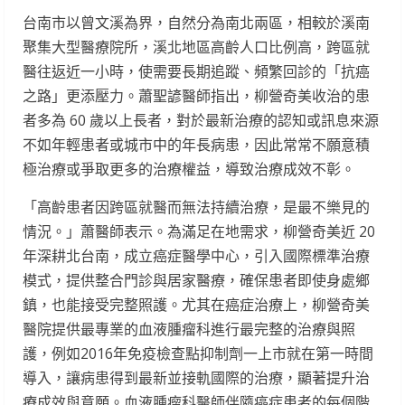
台南市以曾文溪為界，自然分為南北兩區，相較於溪南
聚集大型醫療院所，溪北地區高齡人口比例高，跨區就
醫往返近一小時，使需要長期追蹤、頻繁回診的「抗癌
之路」更添壓力。蕭聖諺醫師指出，柳營奇美收治的患
者多為 60 歲以上長者，對於最新治療的認知或訊息來源
不如年輕患者或城市中的年長病患，因此常常不願意積
極治療或爭取更多的治療權益，導致治療成效不彰。
「高齡患者因跨區就醫而無法持續治療，是最不樂見的
情況。」蕭醫師表示。為滿足在地需求，柳營奇美近 20
年深耕北台南，成立癌症醫學中心，引入國際標準治療
模式，提供整合門診與居家醫療，確保患者即使身處鄉
鎮，也能接受完整照護。尤其在癌症治療上，柳營奇美
醫院提供最專業的血液腫瘤科進行最完整的治療與照
護，例如2016年免疫檢查點抑制劑一上市就在第一時間
導入，讓病患得到最新並接軌國際的治療，顯著提升治
療成效與意願。血液腫瘤科醫師伴隨癌症患者的每個階