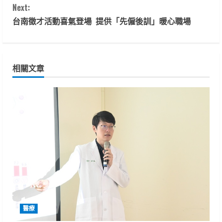
Next:
n
台南徵才活動喜氣登場 提供「先僱後訓」暖心職場
t
i
相關文章
n
u
e
R
e
a
d
醫療