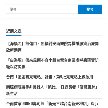
搜
尋
關
鍵
近期文章
字:
【海福刀】無傷口、無輻射安南醫院為攝護腺癌治療開
啟新選擇
「白海豚」帶來風雨不容小覷台電台南區處呼籲落實防
範以防災損
台南「區區有充電站」計畫，第9批充電站上線啟用
胸腔病院攜手AI機器人「凱比」 打造長者「智慧護肺」
新生活
台南首家DIGIRO壽司郎「新光三越台南新天地店」8月7