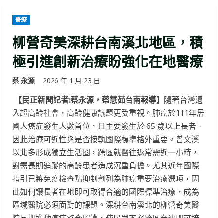
醫療
柳營奇美深耕台南溪北地區，積
極引進創新治療盼強化在地醫療
蔡 永源
2026 年 1 月 23 日
【民正新聞記者:蔡永源，蔡慧茹台南報導】
隨著台灣邁
入超高齡社會，高齡健康議題更受重視。肺癌於111年居
國人癌症發生人數首位，且主要發生於 65 歲以上長者，
因此治療可近性與是否接軌國際標準格外重要。曾文溪
以北多形成獨立生活圈，跨區就醫往返常需近一小時，
對需長期追蹤的高齡患者造成沉重負擔。尤其近年國際
指引已將免疫檢查點抑制劑列為肺癌重要治療選項，因
此如何讓長者在地即可取得合適的國際標準治療，成為
區域醫院必須面對的課題。深耕台南溪北的柳營奇美醫