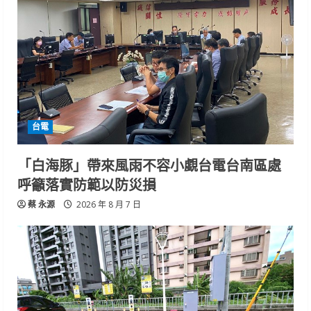
台電
「白海豚」帶來風雨不容小覷台電台南區處
呼籲落實防範以防災損
蔡 永源
2026 年 8 月 7 日