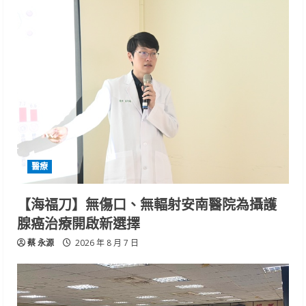
醫療
【海福刀】無傷口、無輻射安南醫院為攝護
腺癌治療開啟新選擇
蔡 永源
2026 年 8 月 7 日