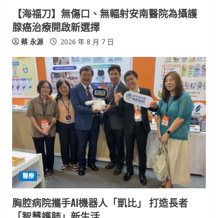
i
【海福刀】無傷口、無輻射安南醫院為攝護
n
腺癌治療開啟新選擇
g
蔡 永源
2026 年 8 月 7 日
醫療
胸腔病院攜手AI機器人「凱比」 打造長者
「智慧護肺」新生活