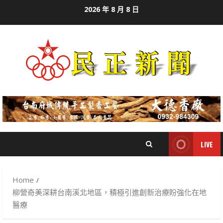
Skip
2026 年 8 月 8 日
to
content
LIVE
Home
柳營奇美深耕台南溪北地區，積極引進創新治療盼強化在地
醫療