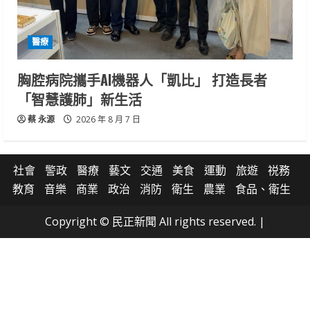
醫療
胸腔病院攜手AI機器人「凱比」 打造長者
「智慧護肺」新生活
蔡 永源
2026 年 8 月 7 日
社會
警政
醫療
藝文
交通
美食
運動
旅遊
祱務
教育
音樂
商業
政治
消防
衛生
農業
食品、衛生
Copyright © 民正新聞 All rights reserved.
|