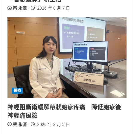
蔡 永源
2026 年 8 月 7 日
醫療
神經阻斷術緩解帶狀皰疹疼痛 降低皰疹後
神經痛風險
蔡 永源
2026 年 8 月 5 日