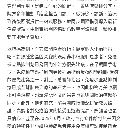
管理副作用，是建立信心的關鍵。」蕭聖諺醫師分享，
院方多年推動「癌症整合門診」，從篩檢、診斷、治療
到術後照護提供一站式服務，並同步國際指引導入最新
治療選項，由個管師團隊協助衛教與照護規劃，積極推
動在地精準醫療。
以肺癌為例，院方依國際治療指引擬定個人化治療策
略。對無腫瘤基因突變的晚期非小細胞肺癌患者，免疫
檢查點抑制劑已為國內外治療優先建議；在早期圍手術
期，免疫檢查點抑制劑更被列為術前及/或術後輔助治療
的優先建議之一。對此，蕭醫師指出，免疫檢查點抑制
劑已成全球肺癌治療的基石之一，也因此柳營奇美也積
極引進治療，盼讓溪北地區的患者也能與國際治療趨勢
同步。此外，他也補充，隨著團隊持續深耕衛教與照
護，高齡者對免疫治療的接受度逐漸提高，照護者也更
具信心，甚至在2025年6月，政府也有條件給付無基因突
變的轉移性非小細胞肺癌患者使用免疫檢查點抑制劑合