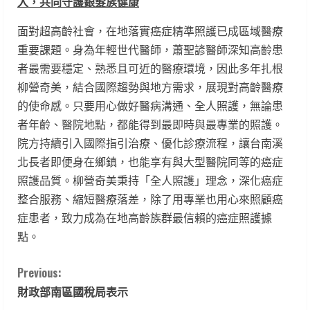
入，共同守護銀髮族健康
面對超高齡社會，在地落實癌症精準照護已成區域醫療
重要課題。身為年輕世代醫師，蕭聖諺醫師深知高齡患
者最需要穩定、熟悉且可近的醫療環境，因此多年扎根
柳營奇美，結合國際趨勢與地方需求，展現對高齡醫療
的使命感。只要用心做好醫病溝通、全人照護，無論患
者年齡、醫院地點，都能得到最即時與最專業的照護。
院方持續引入國際指引治療、優化診療流程，讓台南溪
北長者即便身在鄉鎮，也能享有與大型醫院同等的癌症
照護品質。柳營奇美秉持「全人照護」理念，深化癌症
整合服務、縮短醫療落差，除了用專業也用心來照顧癌
症患者，致力成為在地高齡族群最信賴的癌症照護據
點。
C
Previous:
財政部南區國稅局表示
o