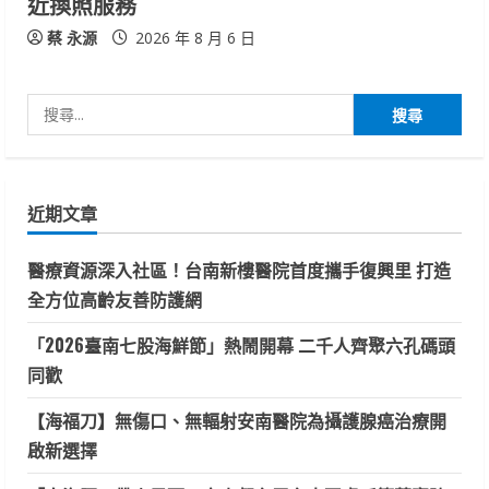
近換照服務
蔡 永源
2026 年 8 月 6 日
搜
尋
關
鍵
近期文章
字:
醫療資源深入社區！台南新樓醫院首度攜手復興里 打造
全方位高齡友善防護網
「2026臺南七股海鮮節」熱鬧開幕 二千人齊聚六孔碼頭
同歡
【海福刀】無傷口、無輻射安南醫院為攝護腺癌治療開
啟新選擇