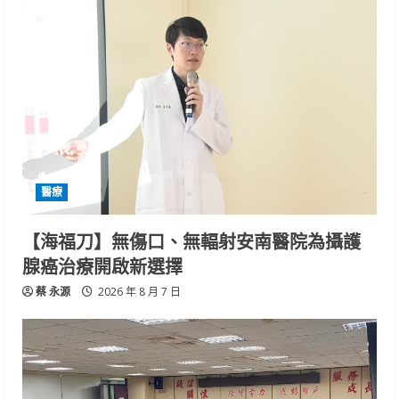
醫療
【海福刀】無傷口、無輻射安南醫院為攝護
腺癌治療開啟新選擇
蔡 永源
2026 年 8 月 7 日