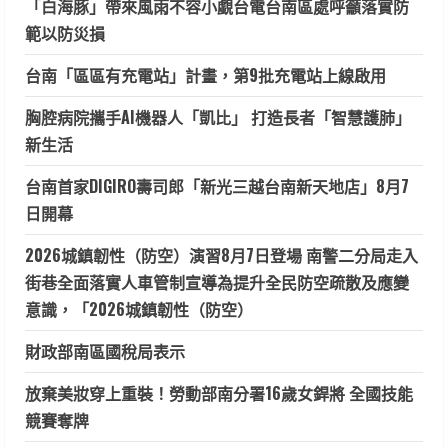
「白海豚」帶來風雨不容小覷台電台南區處呼籲落實防
範以防災損
台南「區區有充電站」計畫，第9批充電站上線啟用
胸腔病院攜手AI機器人「凱比」 打造長者「智慧護肺」
新生活
台南首家DIGIRO壽司郎「新光三越台南新天地店」8月7
日開幕
2026城鎮韌性（防空）演習8月7日登場 南警二分局走入
街巷全面落實人車管制宣導為提升全民防空疏散及應變
意識，「2026城鎮韌性（防空）
財政部南區國稅局表示
放棄美妝穿上重裝！勞動部南分署16歲女銲將 全國技能
競賽奪牌