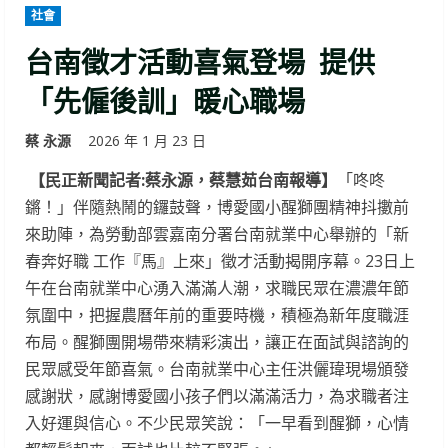
社會
台南徵才活動喜氣登場 提供
「先僱後訓」暖心職場
蔡 永源
2026 年 1 月 23 日
【民正新聞記者:蔡永源，蔡慧茹台南報導】
「咚咚
鏘！」伴隨熱鬧的鑼鼓聲，博愛國小醒獅團精神抖擻前
來助陣，為勞動部雲嘉南分署台南就業中心舉辦的「新
春奔好職 工作『馬』上來」徵才活動揭開序幕。23日上
午在台南就業中心湧入滿滿人潮，求職民眾在濃濃年節
氛圍中，把握農曆年前的重要時機，積極為新年度職涯
布局。醒獅團開場帶來精彩演出，讓正在面試與諮詢的
民眾感受年節喜氣。台南就業中心主任洪儷瑋現場頒發
感謝狀，感謝博愛國小孩子們以滿滿活力，為求職者注
入好運與信心。不少民眾笑說：「一早看到醒獅，心情