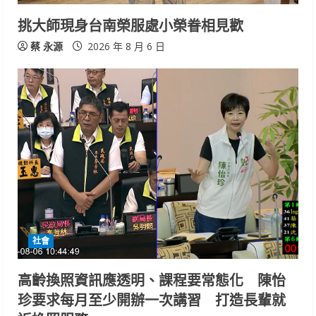
挑大師現身台南榮服處小榮眷相見歡
蔡 永源
2026 年 8 月 6 日
社會
高齡換照資訊應透明、課程要常態化 陳怡
珍要求每月至少開辦一次講習 打造長輩就