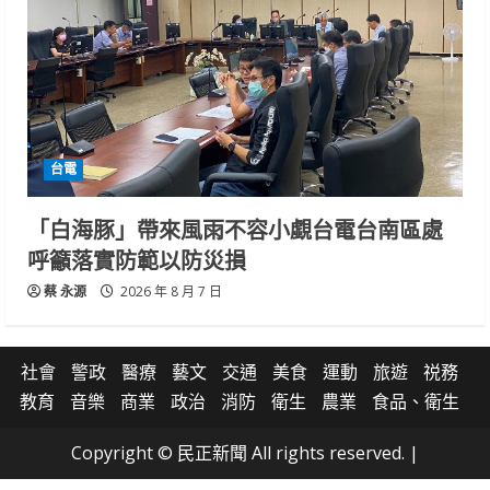
台電
「白海豚」帶來風雨不容小覷台電台南區處
呼籲落實防範以防災損
蔡 永源
2026 年 8 月 7 日
社會
警政
醫療
藝文
交通
美食
運動
旅遊
祱務
教育
音樂
商業
政治
消防
衛生
農業
食品、衛生
Copyright © 民正新聞 All rights reserved.
|