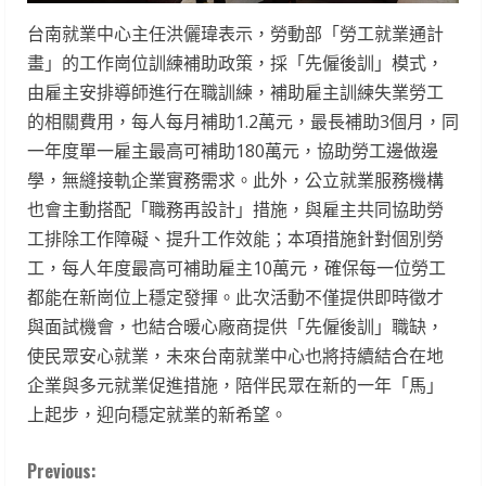
台南就業中心主任洪儷瑋表示，勞動部「勞工就業通計
畫」的工作崗位訓練補助政策，採「先僱後訓」模式，
由雇主安排導師進行在職訓練，補助雇主訓練失業勞工
的相關費用，每人每月補助1.2萬元，最長補助3個月，同
一年度單一雇主最高可補助180萬元，協助勞工邊做邊
學，無縫接軌企業實務需求。此外，公立就業服務機構
也會主動搭配「職務再設計」措施，與雇主共同協助勞
工排除工作障礙、提升工作效能；本項措施針對個別勞
工，每人年度最高可補助雇主10萬元，確保每一位勞工
都能在新崗位上穩定發揮。此次活動不僅提供即時徵才
與面試機會，也結合暖心廠商提供「先僱後訓」職缺，
使民眾安心就業，未來台南就業中心也將持續結合在地
企業與多元就業促進措施，陪伴民眾在新的一年「馬」
上起步，迎向穩定就業的新希望。
C
Previous: