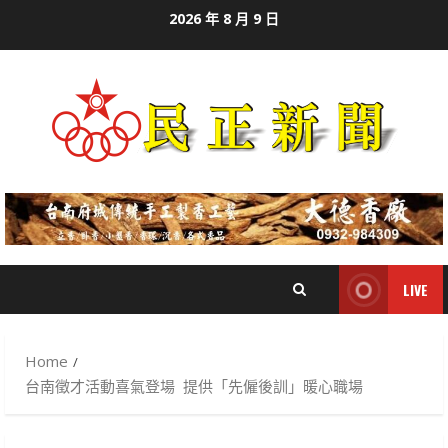
Skip
2026 年 8 月 9 日
to
content
LIVE
Home
台南徵才活動喜氣登場 提供「先僱後訓」暖心職場