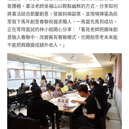
氣爆棚。書法老師吳福山以輕鬆幽默的方式，分享如何
將書法結合節慶創意，發展斜槓副業，並現場揮毫為民
眾寫下馬年創意春聯祝福求職人，一馬當先馬到成功。
正在等待面試的林小姐開心分享：「看見老師把趣味創
意融入春聯中，改變舊有春聯模式，也開始思考未來能
不能把興趣變成額外收入。」