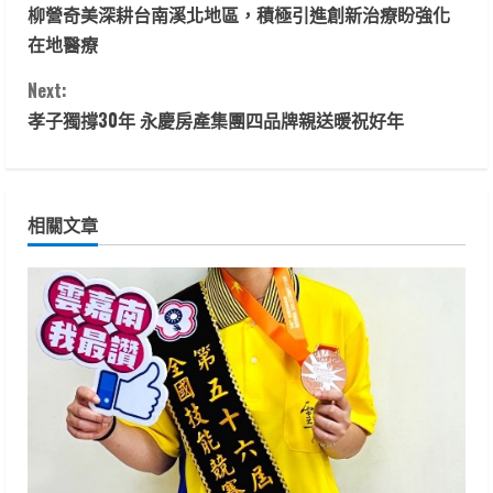
柳營奇美深耕台南溪北地區，積極引進創新治療盼強化
o
在地醫療
n
Next:
t
孝子獨撐30年 永慶房產集團四品牌親送暖祝好年
i
n
相關文章
u
e
R
e
a