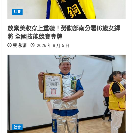
d
i
社會
n
放棄美妝穿上重裝！勞動部南分署16歲女銲
將 全國技能競賽奪牌
g
蔡 永源
2026 年 8 月 6 日
社會