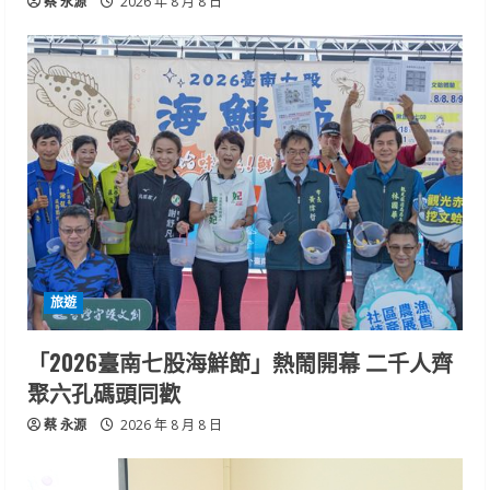
蔡 永源
2026 年 8 月 8 日
旅遊
「2026臺南七股海鮮節」熱鬧開幕 二千人齊
聚六孔碼頭同歡
蔡 永源
2026 年 8 月 8 日