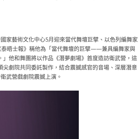
營國家藝術文化中心5月迎來當代舞壇巨擘、以色列編舞家
，英國《泰晤士報》稱他為「當代舞壇的巨擘——兼具編舞家與
。」他和舞團將以作品《潛夢劇場》首度造訪衛武營，這
頂尖劇院共同委託製作，結合震撼感官的音場、深層潛意
）於衛武營戲劇院震撼上演。