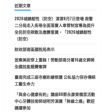
鍵
近期文章
字:
2026城鎮韌性（防空）演習8月7日登場 南警
二分局走入街巷全面落實人車管制宣導為提升
全民防空疏散及應變意識，「2026城鎮韌性
（防空）
財政部南區國稅局表示
放棄美妝穿上重裝！勞動部南分署16歲女銲將
全國技能競賽奪牌
臺南完成三座寺廟彩繪修護 公私協力保存傳統
工藝生命力
「與身心健康有約」講座88節永康東橋里活動
中心牙體技術師胡明芳演講「無齒之痛」歡迎
踴躍參加