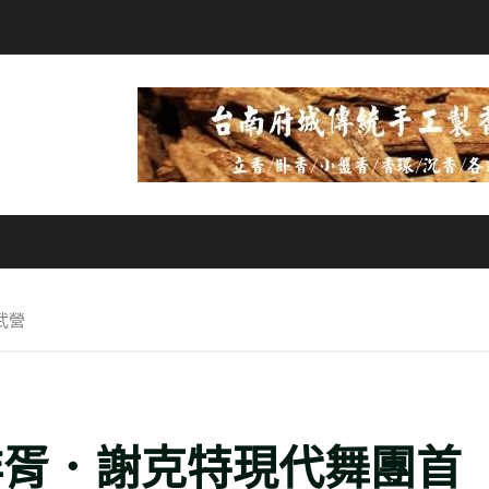
武營
非胥．謝克特現代舞團首