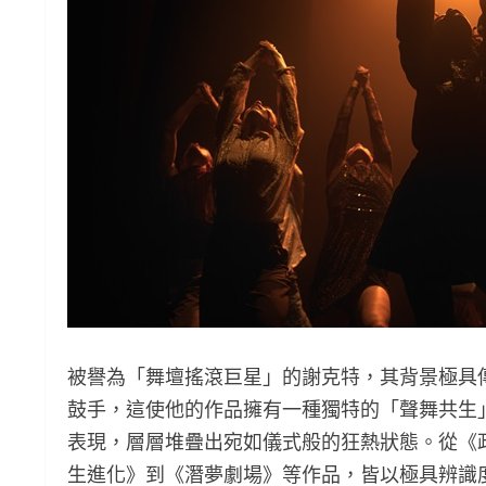
被譽為「舞壇搖滾巨星」的謝克特，其背景極具
鼓手，這使他的作品擁有一種獨特的「聲舞共生
表現，層層堆疊出宛如儀式般的狂熱狀態。從《
生進化》到《潛夢劇場》等作品，皆以極具辨識