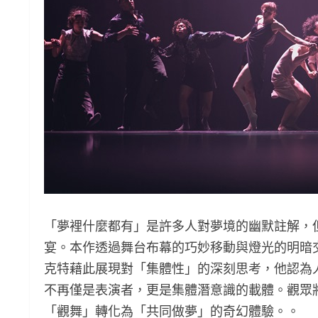
「夢裡什麼都有」是許多人對夢境的幽默註解，
宴。本作透過舞台布幕的巧妙移動與燈光的明暗
克特藉此展現對「集體性」的深刻思考，他認為
不再僅是表演者，更是集體潛意識的載體。觀眾
「觀舞」轉化為「共同做夢」的奇幻體驗。。