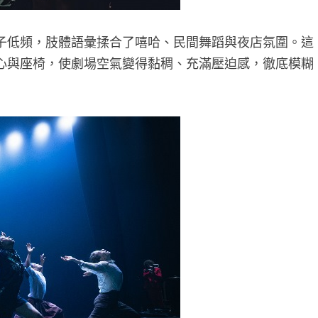
子低頻，肢體語彙揉合了嘻哈、民間舞蹈與夜店氛圍。這
心與座椅，使劇場空氣變得黏稠、充滿壓迫感，徹底模糊