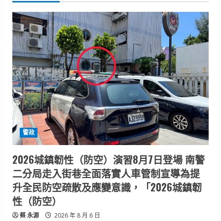
警政
2026城鎮韌性（防空）演習8月7日登場 南警
二分局走入街巷全面落實人車管制宣導為提
升全民防空疏散及應變意識，「2026城鎮韌
性（防空）
蔡 永源
2026 年 8 月 6 日