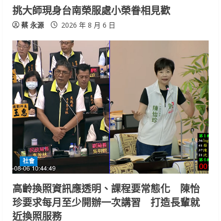
挑大師現身台南榮服處小榮眷相見歡
蔡 永源
2026 年 8 月 6 日
社會
高齡換照資訊應透明、課程要常態化 陳怡
珍要求每月至少開辦一次講習 打造長輩就
近換照服務