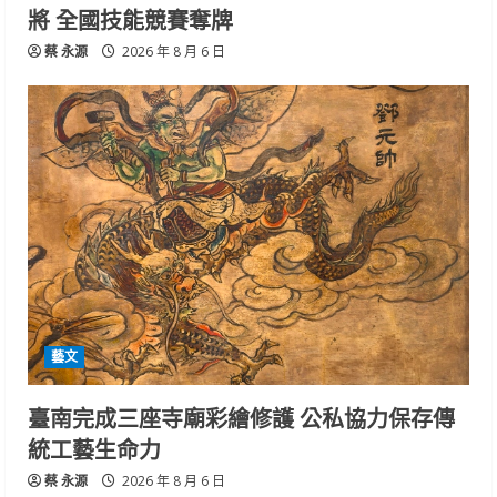
將 全國技能競賽奪牌
蔡 永源
2026 年 8 月 6 日
藝文
臺南完成三座寺廟彩繪修護 公私協力保存傳
統工藝生命力
蔡 永源
2026 年 8 月 6 日