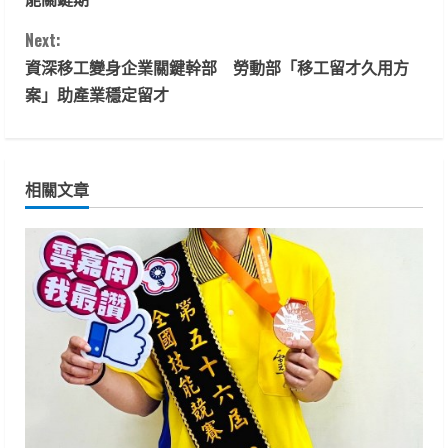
n
Next:
t
資深移工變身企業關鍵幹部 勞動部「移工留才久用方
案」助產業穩定留才
i
n
相關文章
u
e
R
e
a
d