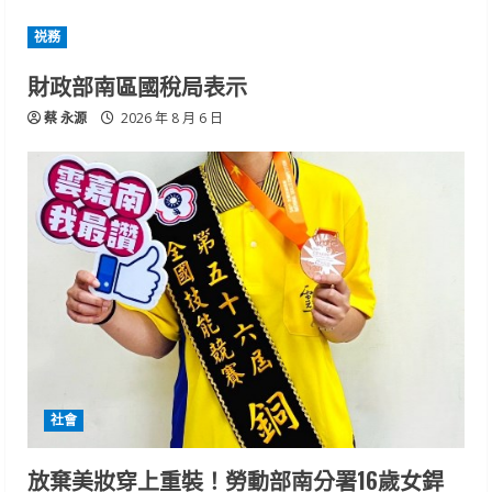
祱務
財政部南區國稅局表示
蔡 永源
2026 年 8 月 6 日
社會
放棄美妝穿上重裝！勞動部南分署16歲女銲