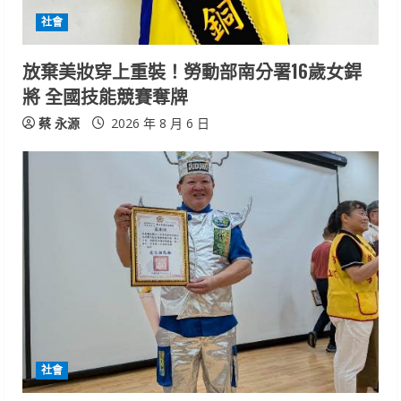
i
社會
n
放棄美妝穿上重裝！勞動部南分署16歲女銲
g
將 全國技能競賽奪牌
蔡 永源
2026 年 8 月 6 日
社會