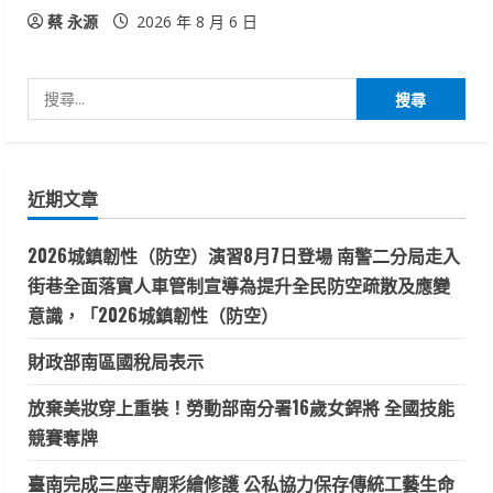
蔡 永源
2026 年 8 月 6 日
搜
尋
關
鍵
近期文章
字:
2026城鎮韌性（防空）演習8月7日登場 南警二分局走入
街巷全面落實人車管制宣導為提升全民防空疏散及應變
意識，「2026城鎮韌性（防空）
財政部南區國稅局表示
放棄美妝穿上重裝！勞動部南分署16歲女銲將 全國技能
競賽奪牌
臺南完成三座寺廟彩繪修護 公私協力保存傳統工藝生命