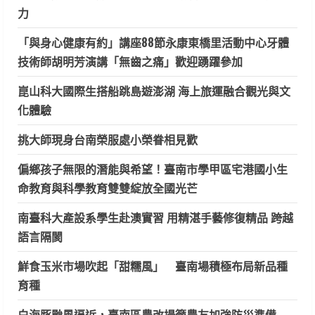
力
「與身心健康有約」講座88節永康東橋里活動中心牙體
技術師胡明芳演講「無齒之痛」歡迎踴躍參加
崑山科大國際生搭船跳島遊澎湖 海上旅運融合觀光與文
化體驗
挑大師現身台南榮服處小榮眷相見歡
偏鄉孩子無限的潛能與希望！臺南市學甲區宅港國小生
命教育與科學教育雙雙綻放全國光芒
南臺科大產設系學生赴澳實習 用精湛手藝修復精品 跨越
語言隔閡
鮮食玉米市場吹起「甜糯風」 臺南場積極布局新品種
育種
白海豚颱風逼近，臺南區農改場籲農友加強防災準備