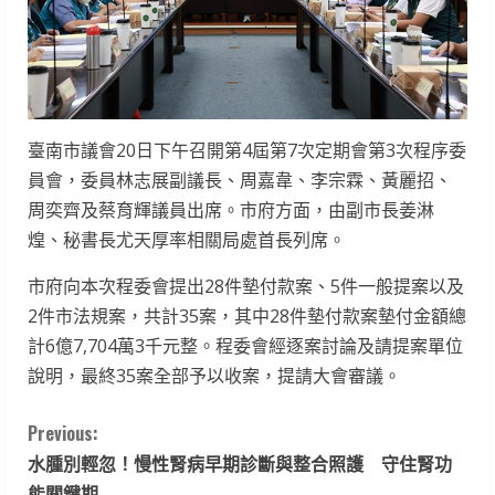
臺南市議會20日下午召開第4屆第7次定期會第3次程序委
員會，委員林志展副議長、周嘉韋、李宗霖、黃麗招、
周奕齊及蔡育輝議員出席。市府方面，由副市長姜淋
煌、秘書長尤天厚率相關局處首長列席。
市府向本次程委會提出28件墊付款案、5件一般提案以及
2件市法規案，共計35案，其中28件墊付款案墊付金額總
計6億7,704萬3千元整。程委會經逐案討論及請提案單位
說明，最終35案全部予以收案，提請大會審議。
C
Previous:
水腫別輕忽！慢性腎病早期診斷與整合照護 守住腎功
o
能關鍵期