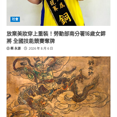
社會
放棄美妝穿上重裝！勞動部南分署16歲女銲
將 全國技能競賽奪牌
蔡 永源
2026 年 8 月 6 日