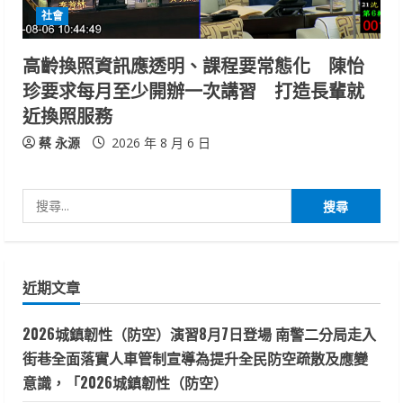
社會
高齡換照資訊應透明、課程要常態化 陳怡
珍要求每月至少開辦一次講習 打造長輩就
近換照服務
蔡 永源
2026 年 8 月 6 日
搜
尋
關
鍵
近期文章
字:
2026城鎮韌性（防空）演習8月7日登場 南警二分局走入
街巷全面落實人車管制宣導為提升全民防空疏散及應變
意識，「2026城鎮韌性（防空）