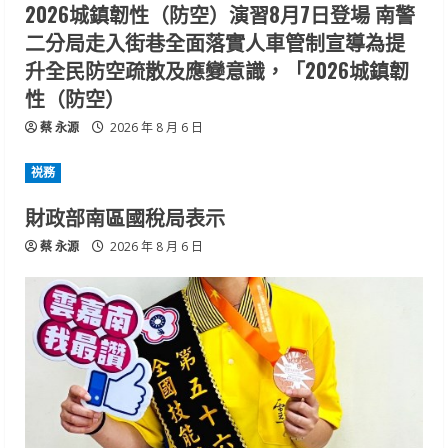
2026城鎮韌性（防空）演習8月7日登場 南警
二分局走入街巷全面落實人車管制宣導為提
升全民防空疏散及應變意識，「2026城鎮韌
性（防空）
蔡 永源
2026 年 8 月 6 日
祱務
財政部南區國稅局表示
蔡 永源
2026 年 8 月 6 日