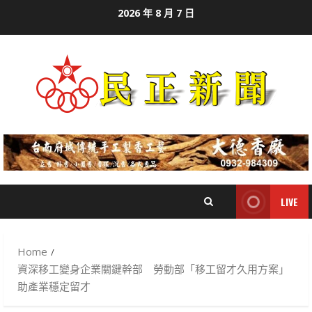
Skip
2026 年 8 月 7 日
to
content
LIVE
Home
資深移工變身企業關鍵幹部 勞動部「移工留才久用方案」
助產業穩定留才