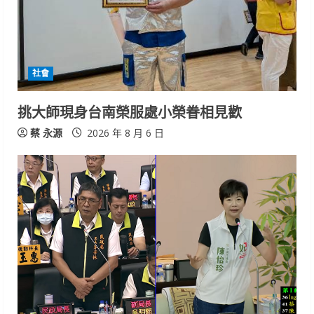
社會
挑大師現身台南榮服處小榮眷相見歡
蔡 永源
2026 年 8 月 6 日