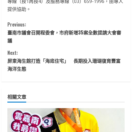
專線（按1再按4）及服務專線（03）659-1996，由專人
提供協助。
C
Previous:
臺南市議會召開程委會，市府新增35案全數提請大會審
o
議
n
Next:
t
屏東海生館打造「海底住宅」 長期投入珊瑚復育豐富
海洋生態
i
n
相關文章
u
e
R