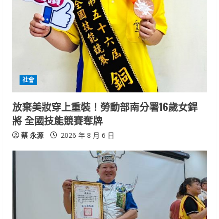
e
a
d
i
社會
n
放棄美妝穿上重裝！勞動部南分署16歲女銲
g
將 全國技能競賽奪牌
蔡 永源
2026 年 8 月 6 日