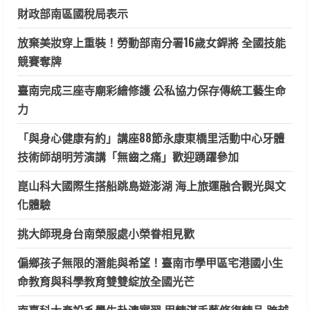
財政部南區國稅局表示
放棄美妝穿上重裝！勞動部南分署16歲女銲將 全國技能
競賽奪牌
臺南完成三座寺廟彩繪修護 公私協力保存傳統工藝生命
力
「與身心健康有約」講座88節永康東橋里活動中心牙體
技術師胡明芳演講「無齒之痛」歡迎踴躍參加
崑山科大國際生搭船跳島遊澎湖 海上旅運融合觀光與文
化體驗
挑大師現身台南榮服處小榮眷相見歡
偏鄉孩子無限的潛能與希望！臺南市學甲區宅港國小生
命教育與科學教育雙雙綻放全國光芒
南臺科大產設系學生赴澳實習 用精湛手藝修復精品 跨越