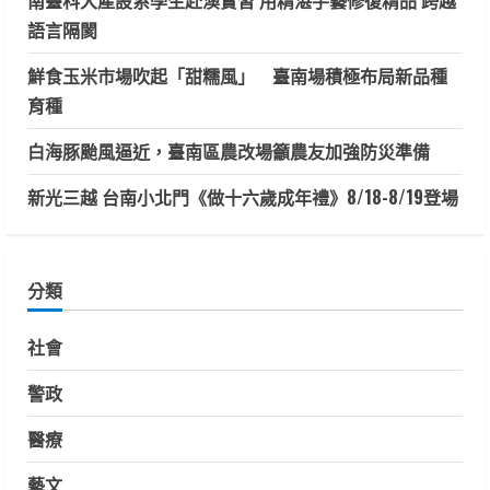
語言隔閡
鮮食玉米市場吹起「甜糯風」 臺南場積極布局新品種
育種
白海豚颱風逼近，臺南區農改場籲農友加強防災準備
新光三越 台南小北門《做十六歲成年禮》8/18-8/19登場
分類
社會
警政
醫療
藝文